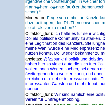
irgendwelche vorstellungen, in welcher f
rl ann�hern k�nnte (au�er themenwochen, 
schon)."
Moderator:
Frage von embei an Kanzlerka
dazu beitragen, den RL-Themenwochen m
sie attraktiver zu machen?"
Olifaktor_(fun):
Ich halte es für sehr wicht
Dol als politische Community zu stärken. 
eine Legitimation des Kanzlers, Stellun
meine Wahl würde eine Medienpräsenz herv
nutzen könnte, Dol wieder bekannter zu m
anxietas:
@f22punk: rl politik und dol2day 
haben hier so viele Leute die sich fuer Po
wollen, nach Wegen suchen, bei denen ma
(weitergehendes) wecken kann, und eben 
erreichen u.a. ueber interessante chats,
interessanten Gaesten und mehr Input, nur
nennen
Olifaktor_(fun):
Wir sind nämlich eine poli
Verein für Umfragenmobbing.