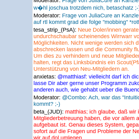
Moderator:
Frage von JuliaCure an Kanzl
w�hl joschua trotzdem nich, betaschatz ;-
Moderator:
Frage von JuliaCure an Kanzl
auf rtl kommt grad die folge "mobbing" *rotf
tesa_strip_(PsA):
Neue Doler/innen geraten
undurchschaubar scheinendes Wirrwarr v
Möglichkeiten. Nicht wenige werden sich 
abschrecken lassen und die Community fluc
Um dies zu verhindern und neue Mitglieder
halten, regt das Linksbündnis ein Scout(Pf
Unterstützung von Neu-Mitgliedern an.
anxietas:
@matthiasf: vielleicht darf ich d
lasse Dir aber gerne unser Programm zuk
anderen auch, wie gehabt ueber die Buend
Moderator:
@Combo: Ach, war das "Intuiti
kommt? ;-)
beta_(JUD):
matthias; ich glaube, daß wir 
Mitgliederbetreuung haben, die vor allem a
aufgebaut ist. Genau dieses System, gepaa
sofort auf die Fragen und Probleme der Ne
wir auf dol umlegen.