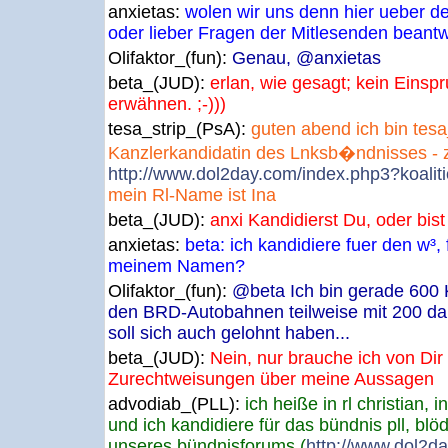
anxietas:
wolen wir uns denn hier ueber d
oder lieber Fragen der Mitlesenden beant
Olifaktor_(fun):
Genau, @anxietas
beta_(JUD):
erlan, wie gesagt; kein Einspr
erwähnen. ;-)))
tesa_strip_(PsA):
guten abend ich bin tesa_
Kanzlerkandidatin des Lnksb�ndnisses - z
http://www.dol2day.com/index.php3?koali
mein Rl-Name ist Ina
beta_(JUD):
anxi Kandidierst Du, oder bis
anxietas:
beta: ich kandidiere fuer den w³, 
meinem Namen?
Olifaktor_(fun):
@beta Ich bin gerade 600 K
den BRD-Autobahnen teilweise mit 200 da
soll sich auch gelohnt haben...
beta_(JUD):
Nein, nur brauche ich von Dir
Zurechtweisungen über meine Aussagen
advodiab_(PLL):
ich heiße in rl christian, 
und ich kandidiere für das bündnis pll, blöd
unseres bündnisforums (
http://www.dol2d