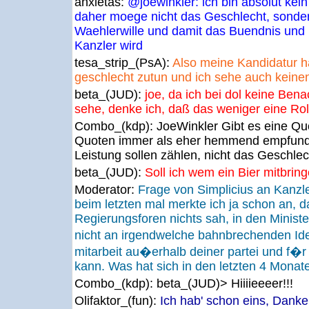
anxietas:
@joewinkler: ich bin absolut kei
daher moege nicht das Geschlecht, sondern
Waehlerwille und damit das Buendnis und
Kanzler wird
tesa_strip_(PsA):
Also meine Kandidatur h
geschlecht zutun und ich sehe auch keine
beta_(JUD):
joe, da ich bei dol keine Ben
sehe, denke ich, daß das weniger eine Roll
Combo_(kdp):
JoeWinkler Gibt es eine Qu
Quoten immer als eher hemmend empfun
Leistung sollen zählen, nicht das Geschlec
beta_(JUD):
Soll ich wem ein Bier mitbrin
Moderator:
Frage von Simplicius an Kanzl
beim letzten mal merkte ich ja schon an, 
Regierungsforen nichts sah, in den Ministe
nicht an irgendwelche bahnbrechenden Id
mitarbeit au�erhalb deiner partei und f�r
kann. Was hat sich in den letzten 4 Monate
Combo_(kdp):
beta_(JUD)> Hiiiieeeer!!!
Olifaktor_(fun):
Ich hab' schon eins, Dank