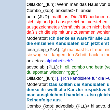
Olifaktor_(fun):
Wenn man das Haus von d
Combo_(kdp):
anxietas> hi anxie
beta_(JUD):
matthias; Die JUD bedauert na
sich sip und jud ausgezeichnet verstehen.
ausgezeichnetes Verhältnis auch nicht bel
daß sich die sip mit uns zusammen wohler f
Moderator:
Ich denke es wäre für alle 
die einzelnen Kandidaten sich jetzt erst
tesa_strip_(PsA):
@ mathiasf Ich freue mich
sie wagt seit langen den Schritt back to th
anxietas:
alphabetisch?
advodiab_(PLL):
hi oli, combo und beta (ve
du spontan wieder? *ggg*)
Olifaktor_(fun):
[..] Ich kandidiere für die 
Moderator:
Das sollten die Kandidaten u
denke ihr wollt alle Kanzler respektive
man ausgleichend handeln - also gleich
Reihenfolge aus.
Combo_(kdp):
advodiab_(PLL)> hi advo, 