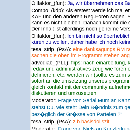
Olifaktor_(fun):
Ja, wir übernehmen das B
Combo_(kdp):
Als erstest werde ich mal e
KAF und den anderen Reg-Foren sagen. S
kann es nicht bleiben. Danach kommt die e
Der Inhalt ist allerdings noch geheime Ver
Olifaktor_(fun):
Ich bin nicht so überheblic
küren zu wollen, daher habe ich noch kein
tesa_strip_(PsA):
eine danksagungs RM ra
sachen die oben im Programm stehen an
advodiab_(PLL):
flips: nach einarbeitung,
redax und administratives zeug wie foren 
definieren, etc. werden wir (sollte es zum s
sofort an die umsetzung unseres programm
gleich kontakt mit der community aufnehm
diskutieren und umzusetzen
Moderator:
Frage von Serial.Mum an Kanz
stehst Du, wie steht Dein B�ndnis zum g
bez�glich der Gr�sse von Parteien ?"
tesa_strip_(PsA):
z.b basisdoliszit
Moderator:
Frage von Niels an Kanzlerkan