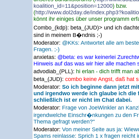
koalition_id=11&position=12000
) bzw.
(
http://www.dol2day.de/index.php3?koalit
könnt ihr einiges über unser programm erf
Combo_(kdp):
beta_(JUD)> und ich dacht
sind in meinem B�ndnis ;-)
Moderator:
@KKs: Antwortet alle am besten
Fragen. ;-)
anxietas:
@beta: es war keinerlei Zurechtw
Hinweis auf das was wir hier alle machen s
advodiab_(PLL):
hi erlan - dich trifft man 
beta_(JUD):
combo keine Angst, daß hat si
Moderator:
So ich beginne dann jetzt mit
und irgendwo werde ich glaube ich die f
schließlich ist er nicht im Chat dabei.
Moderator:
Frage von JoeWinkler an Kanz
irgendwelche Einschr�nkungen zu den Fr
Thema gefragt werden?"
Moderator:
Von meiner Seite aus ja: Wiew
Spams reinlasse: Sprich 1 x fragen reicht i