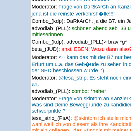
Moderator:
Frage von DaRkArCh an Kanz
jena ist die reinste verkehrsh�lle!!!"
Combo_(kdp):
DaRkArCh, ja die B7, ein J
advodiab_(PLL):
schönen abend seb_33 un
mitleserinnen
Combo_(kdp):
advodiab_(PLL)> brav *g*
beta_(JUD):
anxi, EBEN! Wozu dann also? ;
Moderator:
<-- kann das mit der B7 nur bes
Erfurt um u.a. das Geb�ude zu sehen in 
der SPD beschlossen wurde. :)
Moderator:
@tesa_strip: Es steht noch ein
an.
advodiab_(PLL):
combo: *hehe*
Moderator:
Frage von skintom an Kanzlerk
Was sind Deine Beweggründe zu kandidier
schwerpnkte ?"
tesa_strip_(PsA):
@skintom ich stelle mich
wahl weil ich von diesem als ihre Kandida
mir ein Anliegen , das Bündnis mit meiner