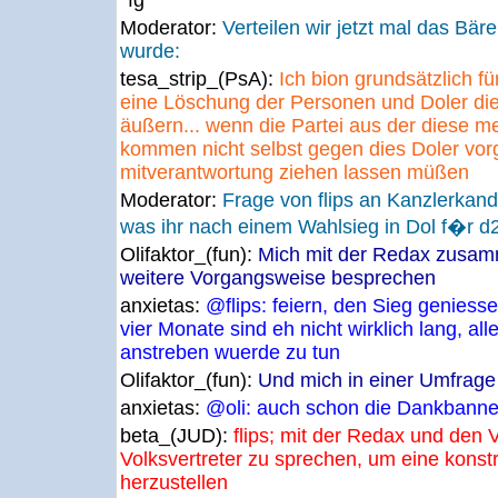
*fg*
Moderator:
Verteilen wir jetzt mal das Bäre
wurde:
tesa_strip_(PsA):
Ich bion grundsätzlich fü
eine Löschung der Personen und Doler die 
äußern... wenn die Partei aus der diese 
kommen nicht selbst gegen dies Doler vorge
mitverantwortung ziehen lassen müßen
Moderator:
Frage von flips an Kanzlerkand
was ihr nach einem Wahlsieg in Dol f�r d
Olifaktor_(fun):
Mich mit der Redax zusamm
weitere Vorgangsweise besprechen
anxietas:
@flips: feiern, den Sieg genies
vier Monate sind eh nicht wirklich lang, a
anstreben wuerde zu tun
Olifaktor_(fun):
Und mich in einer Umfrag
anxietas:
@oli: auch schon die Dankbanner 
beta_(JUD):
flips; mit der Redax und den 
Volksvertreter zu sprechen, um eine konst
herzustellen