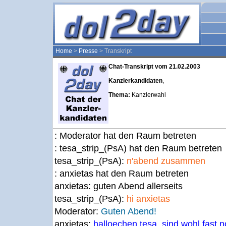
Home
>
Presse
> Transkript
Chat-Transkript vom 21.02.2003
Kanzlerkandidaten
,
Thema:
Kanzlerwahl
: Moderator hat den Raum betreten
: tesa_strip_(PsA) hat den Raum betreten
tesa_strip_(PsA):
n'abend zusammen
: anxietas hat den Raum betreten
anxietas:
guten Abend allerseits
tesa_strip_(PsA):
hi anxietas
Moderator:
Guten Abend!
anxietas:
halloechen tesa, sind wohl fast n