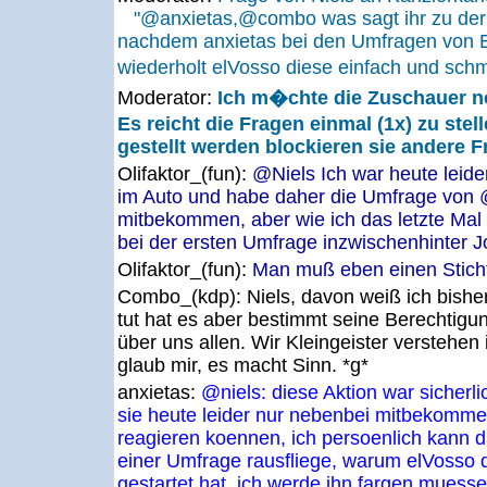
"@anxietas,@combo was sagt ihr zu der 
nachdem anxietas bei den Umfragen von En
wiederholt elVosso diese einfach und sc
Moderator:
Ich m�chte die Zuschauer no
Es reicht die Fragen einmal (1x) zu stel
gestellt werden blockieren sie andere F
Olifaktor_(fun):
@Niels Ich war heute leide
im Auto und habe daher die Umfrage von 
mitbekommen, aber wie ich das letzte Ma
bei der ersten Umfrage inzwischenhinter 
Olifaktor_(fun):
Man muß eben einen Sticht
Combo_(kdp):
Niels, davon weiß ich bish
tut hat es aber bestimmt seine Berechtigun
über uns allen. Wir Kleingeister verstehen
glaub mir, es macht Sinn. *g*
anxietas:
@niels: diese Aktion war sicherli
sie heute leider nur nebenbei mitbekomme
reagieren koennen, ich persoenlich kann d
einer Umfrage rausfliege, warum elVosso 
gestartet hat, ich werde ihn fargen mues