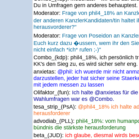
Du in Umfragen gern anderes behauptest. 
Moderator:
Frage von phil4_18% an Kanz
der anderen KanzlerKandidaten/tin haltet 
herausvorderer?"
Moderator:
Frage von Poseidon an Kanzle
Euch kurz dazu �ussern, wem ihr den Sie
nicht einfach *ich* rufen ;-)"
Combo_(kdp):
phil4_18%, ich persönlich t
KK's den Sieg zu, es wird sicher sehr eng.
anxietas:
@phil: ich wuerde mir nicht an
darzustellen, jeder hat sicher seine Stae
mit jedem messen zu lassen
Olifaktor_(fun):
Ich halte @anxietas für die
Wahlumfragen war es @Combo.
tesa_strip_(PsA):
@phil4_18% ich halte ad
herausforderer
advodiab_(PLL):
phil4_18%: vom humanpow
bündnis die stärkste herausforderung
beta_(JUD):
ich glaube, diesmal wirds bes