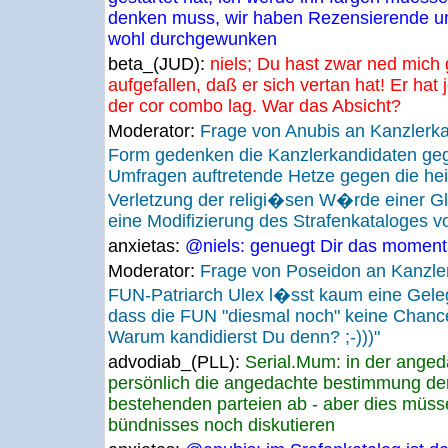
denken muss, wir haben Rezensierende u
wohl durchgewunken
beta_(JUD):
niels; Du hast zwar ned mich g
aufgefallen, daß er sich vertan hat! Er ha
der cor combo lag. War das Absicht?
Moderator:
Frage von Anubis an Kanzlerk
Form gedenken die Kanzlerkandidaten ge
Umfragen auftretende Hetze gegen die heil
Verletzung der religi�sen W�rde einer G
eine Modifizierung des Strafenkataloges v
anxietas:
@niels: genuegt Dir das moment
Moderator:
Frage von Poseidon an Kanzle
FUN-Patriarch Ulex l�sst kaum eine Geleg
dass die FUN "diesmal noch" keine Chanc
Warum kandidierst Du denn? ;-)))"
advodiab_(PLL):
Serial.Mum: in der anged
persönlich die angedachte bestimmung der
bestehenden parteien ab - aber dies müss
bündnisses noch diskutieren