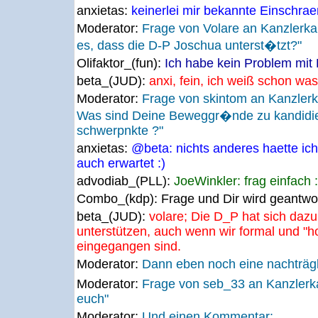
anxietas:
keinerlei mir bekannte Einschra
Moderator:
Frage von Volare an Kanzlerk
es, dass die D-P Joschua unterst�tzt?"
Olifaktor_(fun):
Ich habe kein Problem mit 
beta_(JUD):
anxi, fein, ich weiß schon wa
Moderator:
Frage von skintom an Kanzler
Was sind Deine Beweggr�nde zu kandidie
schwerpnkte ?"
anxietas:
@beta: nichts anderes haette ic
auch erwartet :)
advodiab_(PLL):
JoeWinkler: frag einfach :
Combo_(kdp):
Frage und Dir wird geantwort
beta_(JUD):
volare; Die D_P hat sich dazu
unterstützen, auch wenn wir formal und "ho
eingegangen sind.
Moderator:
Dann eben noch eine nachträg
Moderator:
Frage von seb_33 an Kanzler
euch"
Moderator:
Und einen Kommentar: