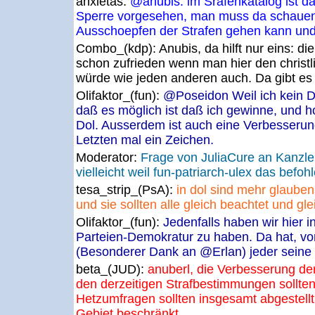
anxietas:
@anubis: im Srafenkatalog ist d
Sperre vorgesehen, man muss da schauen
Ausschoepfen der Strafen gehen kann und 
Combo_(kdp):
Anubis, da hilft nur eins: di
schon zufrieden wenn man hier den christ
würde wie jeden anderen auch. Da gibt es
Olifaktor_(fun):
@Poseidon Weil ich kein Dä
daß es möglich ist daß ich gewinne, und ho
Dol. Ausserdem ist auch eine Verbesseru
Letzten mal ein Zeichen.
Moderator:
Frage von JuliaCure an Kanzl
vielleicht weil fun-patriarch-ulex das befoh
tesa_strip_(PsA):
in dol sind mehr glaube
und sie sollten alle gleich beachtet und g
Olifaktor_(fun):
Jedenfalls haben wir hier i
Parteien-Demokratur zu haben. Da hat, v
(Besonderer Dank an @Erlan) jeder seine
beta_(JUD):
anuberl, die Verbesserung de
den derzeitigen Strafbestimmungen sollte
Hetzumfragen sollten insgesamt abgestellt
Gebiet beschränkt.