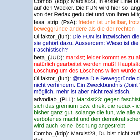
Combo_(kdp):
Marxist23, in erster Linie f
auf den Wecker. Die FUN wird hier so lan
von der Redax geduldet und von ihren Mit
tesa_strip_(PsA):
frieden ist unteilbar, tr
beweggründe andere als die der rechten
Olifaktor_(fun):
Die FUN ist inzwischen die r
sie gehört dazu. Ausserdem: Wieso ist d
Faschistisch?
beta_(JUD):
marxist; leider kommt es zu a
natürlich gearbeitet werden muß! Hauptsäc
Löschung um des Löschens willen würde do
Olifaktor_(fun):
@tesa Die Beweggründe d
nicht verhindern. Ein Zweckbündnis (Joint 
möglich, mehr ist aber nicht realistisch.
advodiab_(PLL):
Marxist23: gegen faschis
sich das gremium bzw. direkt die redax - ic
bisher ganz gut. solange die fun, wie alle 
verbotenes macht und den demokratischen 
wird auch keine löschung angestrebt
Combo_(kdp):
Marxist23, Du bist nicht zu