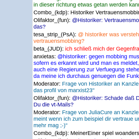
in dieser richtung etwas getan werden kan
Combo_(kdp):
Historiker Vertrauensmobb
Olifaktor_(fun):
@Historiker: Vertrauensmo
das?
tesa_strip_(PsA):
@ historiker was versteh
vertrauensmobbing?
beta_(JUD):
ich schließ mich der Gegenfr
anxietas:
@historiker: gegen mobbing mus
sofern es erkannt wird und man es meldet, 
auch eine Regierung zur Verfuegung steh
da meine ich durchaus genuegen die Funk
Moderator:
Frage von Historiker an Kanzl
das profil von marxist23"
Olifaktor_(fun):
@Historiker: Schade daß Du 
Du die vt-Mails?
Moderator:
Frage von JuliaCure an Kanz
meint wenn ich zum beispiel dir vertraue 
mehr mag ;-)"
Combo_(kdp):
MeinerEiner spiel woanders 