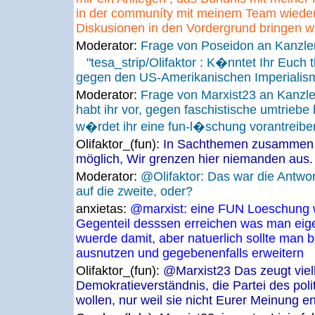
in der communíty mit meinem Team wieder v
Diskusionen in den Vordergrund bringen wi
Moderator:
Frage von Poseidon an Kanzle
"tesa_strip/Olifaktor : K�nntet Ihr Euch t
gegen den US-Amerikanischen Imperialism
Moderator:
Frage von Marxist23 an Kanzl
habt ihr vor, gegen faschistische umtrieb
w�rdet ihr eine fun-l�schung vorantreibe
Olifaktor_(fun):
In Sachthemen zusammen zu
möglich, Wir grenzen hier niemanden aus.
Moderator:
@Olifaktor: Das war die Antwort
auf die zweite, oder?
anxietas:
@marxist: eine FUN Loeschung w
Gegenteil desssen erreichen was man eige
wuerde damit, aber natuerlich sollte man
ausnutzen und gegebenenfalls erweitern
Olifaktor_(fun):
@Marxist23 Das zeugt viell
Demokratieverständnis, die Partei des pol
wollen, nur weil sie nicht Eurer Meinung en