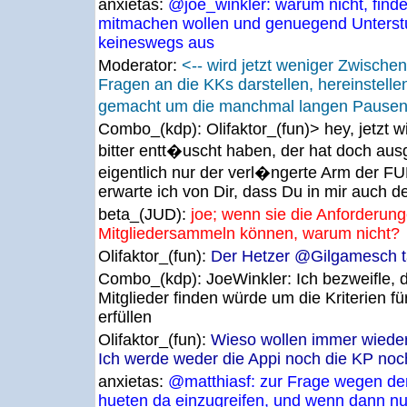
anxietas:
@joe_winkler: warum nicht, find
mitmachen wollen und genuegend Unterstue
keineswegs aus
Moderator:
<-- wird jetzt weniger Zwisch
Fragen an die KKs darstellen, hereinstelle
gemacht um die manchmal langen Pause
Combo_(kdp):
Olifaktor_(fun)> hey, jetzt
bitter entt�uscht haben, der hat doch aus
eigentlich nur der verl�ngerte Arm der FU
erwarte ich von Dir, dass Du in mir auch de
beta_(JUD):
joe; wenn sie die Anforderun
Mitgliedersammeln können, warum nicht?
Olifaktor_(fun):
Der Hetzer @Gilgamesch ta
Combo_(kdp):
JoeWinkler: Ich bezweifle,
Mitglieder finden würde um die Kriterien f
erfüllen
Olifaktor_(fun):
Wieso wollen immer wieder
Ich werde weder die Appi noch die KP noc
anxietas:
@matthiasf: zur Frage wegen de
hueten da einzugreifen, und wenn dann nu