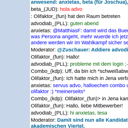
anwesend: anxietas, beta (für Joschua),
beta_(JUD):
hola advo
: Olifaktor_(fun) hat den Raum betreten
advodiab_(PLL):
guten abend
anxietas:
@MatthiasF: damit wird das Buen
was Persona angeht, mehr wuerde ich jetzt
andere werden wir im Wahlkampf sicher s
Moderator:
@Zuschauer: Addiere advodi
Olifaktor_(fun):
Hallo!
advodiab_(PLL):
probleme mit dem login ;-
Combo_(kdp):
Uff, da bin ich *schweißabw
Olifaktor_(fun):
Ich hatte mich in Jena verf
anxietas:
servus advo, halloechen combo 
olifaktor :) *meinerseits*
Combo_(kdp):
Olifaktor_(fun)> in Jena ka
Olifaktor_(fun):
Hallo, liebe Mitbewerber!
advodiab_(PLL):
hi anxietas, tesa
Moderator:
Damit sind nun alle Kandidat
akademischen Viertel.