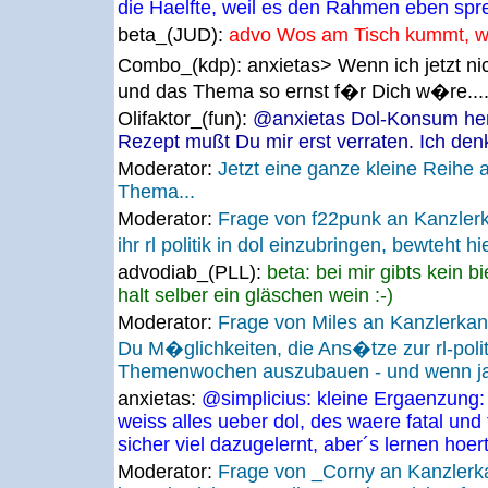
die Haelfte, weil es den Rahmen eben spr
beta_(JUD):
advo Wos am Tisch kummt, wird
Combo_(kdp):
anxietas> Wenn ich jetzt ni
und das Thema so ernst f�r Dich w�re.... 
Olifaktor_(fun):
@anxietas Dol-Konsum he
Rezept mußt Du mir erst verraten. Ich den
Moderator:
Jetzt eine ganze kleine Reihe
Thema...
Moderator:
Frage von f22punk an Kanzler
ihr rl politik in dol einzubringen, bewteht 
advodiab_(PLL):
beta: bei mir gibts kein bi
halt selber ein gläschen wein :-)
Moderator:
Frage von Miles an Kanzlerkan
Du M�glichkeiten, die Ans�tze zur rl-poli
Themenwochen auszubauen - und wenn ja
anxietas:
@simplicius: kleine Ergaenzung: i
weiss alles ueber dol, des waere fatal und 
sicher viel dazugelernt, aber´s lernen hoert
Moderator:
Frage von _Corny an Kanzlerk