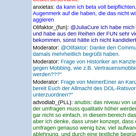
anxietas:
da kann ich beta voll beipflicht
Augenmerk auf die haben, die das nicht w
aggieren
Olifaktor_(fun):
@JuliaCure Ich habe mich s
und habe aus den Reihen der FUN sehr vi
bekommen, sonst hätte ich nicht kandidiert
Moderator:
@Olifaktor: Danke den Communi
damals mehrheitlich begrüßt haben.
Moderator:
Frage von Historiker an Kanzl
gegen Mobbing, wie z.B. Vertrauensmobb
werden???"
Moderator:
Frage von MeinerEiner an Kanz
bereit Euch der Allmacht des DOL-Ratsvor
unterzuordnen?"
advodiab_(PLL):
anubis: das niveau von u
der umfragen muss qualitativ höher werden.
gar nicht so einfach, in diesem bereich da
aber ich denke, dass unser konzept, dass
umfragen genauso wenig bzw. viel aufwand 
ablehnung, und durch eine textliche begrü