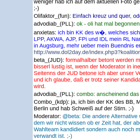
weniger hab ich auf dem aktuellen Foto 
;-)
Olifaktor_(fun):
Einfach kreuz und quer, od
advodiab_(PLL):
ok - oli hat mal begonnen
anxietas:
ich bin KK des w�, welches sic
LPP, AKWA, AJP, FPi und IDL mein RL Nam
in Augsburg, mehr ueber mein Buendnis er
http://www.dol2day.de/index.php3?koaliti
beta_(JUD):
formalhalber betont werden m
bisserl lustig ist, wenn der Moderator in i
Seitenns der JUD betone ich aber unser Ve
und ich glaube, daß er trotz seiner Kandid
wird.
advodiab_(PLL):
combo: anscheinend das f
Combo_(kdp):
ja, ich bin der KK des BB, M
Berlin und hab Schweiß auf der Stirn. ;-)
Moderator:
@beta: Die andere Alternative 
dem wir nicht wissen ob er Zeit hat, der ab
Wahlteam kandidiert sondern auch noch mi
verwandt ist. ;-)