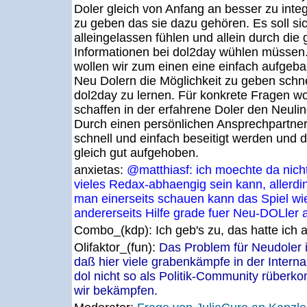
Doler gleich von Anfang an besser zu inte
zu geben das sie dazu gehören. Es soll s
alleingelassen fühlen und allein durch die
Informationen bei dol2day wühlen müssen
wollen wir zum einen eine einfach aufgeba
Neu Dolern die Möglichkeit zu geben schne
dol2day zu lernen. Für konkrete Fragen wol
schaffen in der erfahrene Doler den Neuli
Durch einen persönlichen Ansprechpartne
schnell und einfach beseitigt werden und d
gleich gut aufgehoben.
anxietas:
@matthiasf: ich moechte da nicht
vieles Redax-abhaengig sein kann, allerdi
man einerseits schauen kann das Spiel wi
andererseits Hilfe grade fuer Neu-DOLler 
Combo_(kdp):
Ich geb's zu, das hatte ich 
Olifaktor_(fun):
Das Problem für Neudoler 
daß hier viele grabenkämpfe in der Inter
dol nicht so als Politik-Community rüber
wir bekämpfen.