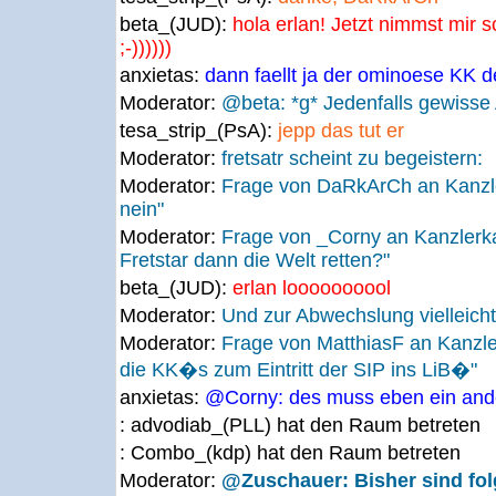
beta_(JUD):
hola erlan! Jetzt nimmst mir 
;-))))))
anxietas:
dann faellt ja der ominoese KK d
Moderator:
@beta: *g* Jedenfalls gewisse An
tesa_strip_(PsA):
jepp das tut er
Moderator:
fretsatr scheint zu begeistern:
Moderator:
Frage von DaRkArCh an Kanz
nein"
Moderator:
Frage von _Corny an Kanzlerk
Fretstar dann die Welt retten?"
beta_(JUD):
erlan loooooooool
Moderator:
Und zur Abwechslung vielleicht
Moderator:
Frage von MatthiasF an Kanzl
die KK�s zum Eintritt der SIP ins LiB�"
anxietas:
@Corny: des muss eben ein and
: advodiab_(PLL) hat den Raum betreten
: Combo_(kdp) hat den Raum betreten
Moderator:
@Zuschauer: Bisher sind fo