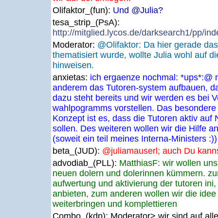
Olifaktor_(fun):
Und @Julia?
tesa_strip_(PsA):
http://mitglied.lycos.de/darksearch1/pp/in
Moderator:
@Olifaktor: Da hier gerade d
thematisiert wurde, wollte Julia wohl auf 
hinweisen.
anxietas:
ich ergaenze nochmal: *ups*:@ ma
anderem das Tutoren-system aufbauen, da
dazu steht bereits und wir werden es bei V
wahlpogramms vorstellen. Das besondere
Konzept ist es, dass die Tutoren aktiv auf
sollen. Des weiteren wollen wir die Hilfe 
(soweit ein teil meines Interna-Ministers :))
beta_(JUD):
@juliamauserl; auch Du kannst 
advodiab_(PLL):
MatthiasF: wir wollen uns
neuen dolern und dolerinnen kümmern. zu
aufwertung und aktivierung der tutoren ini
anbieten, zum anderen wollen wir die idee
weiterbringen und komplettieren
Combo_(kdp):
Moderator> wir sind auf all