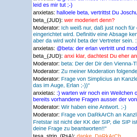
leid es mir tut ;-)
anxietas:
halloele beta, vertrittst Du Josc
beta_(JUD):
wer moderiert denn?
Moderator:
Ich weiß nur, daß just noch fü
eingerichtet wird. Definitiv eine Absage k
aber da wird wohl beta der Vertreter sein. :
anxietas:
@beta: der erlan vertritt und mod
beta_(JUD):
anxi klar, dachtest Du eher an o
Moderator:
beta: Der der Dir den Vienna-T
Moderator:
Zu meiner Moderation folgend
Moderator:
Frage von Simplicius an Kanzl
das im Auge, Erlan ;-))"
anxietas:
:) warten wir noch ein Weilchen 
bereits vorhandene Fragen ausser der vo
Moderator:
Wir haben eine Antwort. ;-)
Moderator:
Frage von DaRkArCh an Kanzl
Fretstar ist nicht der KK der SIP, die SIP i
deine Frage zu beantworten!!"
tesa_strip_(PsA):
danke, DaRkArCh