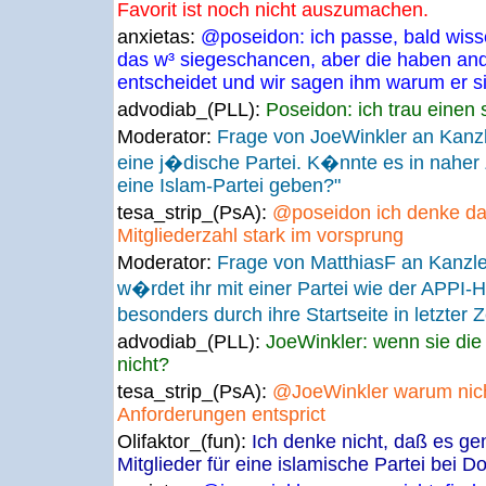
Favorit ist noch nicht auszumachen.
anxietas:
@poseidon: ich passe, bald wisse
das w³ siegeschancen, aber die haben an
entscheidet und wir sagen ihm warum er si
advodiab_(PLL):
Poseidon: ich trau einen 
Moderator:
Frage von JoeWinkler an Kanz
eine j�dische Partei. K�nnte es in naher Z
eine Islam-Partei geben?"
tesa_strip_(PsA):
@poseidon ich denke das
Mitgliederzahl stark im vorsprung
Moderator:
Frage von MatthiasF an Kanzl
w�rdet ihr mit einer Partei wie der APPI
besonders durch ihre Startseite in letzter Z
advodiab_(PLL):
JoeWinkler: wenn sie die k
nicht?
tesa_strip_(PsA):
@JoeWinkler warum nich
Anforderungen entsprict
Olifaktor_(fun):
Ich denke nicht, daß es ge
Mitglieder für eine islamische Partei bei D