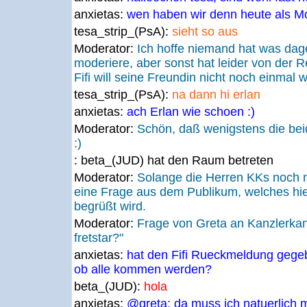
anxietas:
wen haben wir denn heute als M
tesa_strip_(PsA):
sieht so aus
Moderator:
Ich hoffe niemand hat was dage
moderiere, aber sonst hat leider von der 
Fifi will seine Freundin nicht noch einmal 
tesa_strip_(PsA):
na dann hi erlan
anxietas:
ach Erlan wie schoen :)
Moderator:
Schön, daß wenigstens die bei
:)
: beta_(JUD) hat den Raum betreten
Moderator:
Solange die Herren KKs noch ni
eine Frage aus dem Publikum, welches hie
begrüßt wird.
Moderator:
Frage von Greta an Kanzlerkan
fretstar?"
anxietas:
hat den Fifi Rueckmeldung gege
ob alle kommen werden?
beta_(JUD):
hola
anxietas:
@greta: da muss ich natuerlich m