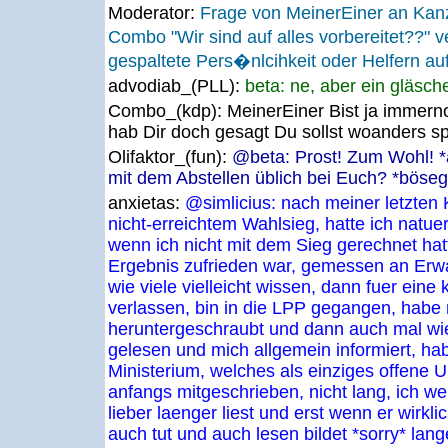
Moderator:
Frage von MeinerEiner an Ka
Combo "Wir sind auf alles vorbereitet??"
gespaltete Pers�nlcihkeit oder Helfern a
advodiab_(PLL):
beta: ne, aber ein gläsche
Combo_(kdp):
MeinerEiner Bist ja immerno
hab Dir doch gesagt Du sollst woanders spi
Olifaktor_(fun):
@beta: Prost! Zum Wohl! *a
mit dem Abstellen üblich bei Euch? *böseg
anxietas:
@simlicius: nach meiner letzten
nicht-erreichtem Wahlsieg, hatte ich natuer
wenn ich nicht mit dem Sieg gerechnet hat
Ergebnis zufrieden war, gemessen an Erwar
wie viele vielleicht wissen, dann fuer eine 
verlassen, bin in die LPP gegangen, hab
heruntergeschraubt und dann auch mal w
gelesen und mich allgemein informiert, hab
Ministerium, welches als einziges offene U
anfangs mitgeschrieben, nicht lang, ich wei
lieber laenger liest und erst wenn er wirkl
auch tut und auch lesen bildet *sorry* lan