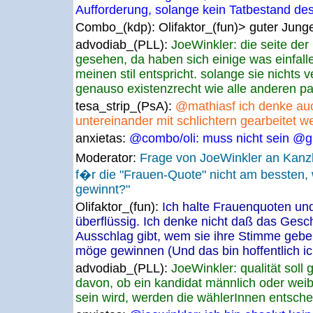
Aufforderung, solange kein Tatbestand des 
Combo_(kdp):
Olifaktor_(fun)> guter Junge.
advodiab_(PLL):
JoeWinkler: die seite der
gesehen, da haben sich einige was einfall
meinen stil entspricht. solange sie nichts 
genauso existenzrecht wie alle anderen pa
tesa_strip_(PsA):
@mathiasf ich denke au
untereinander mit schlichtern gearbeitet w
anxietas:
@combo/oli: muss nicht sein @g
Moderator:
Frage von JoeWinkler an Kan
f�r die "Frauen-Quote" nicht am bessten,
gewinnt?"
Olifaktor_(fun):
Ich halte Frauenquoten un
überflüssig. Ich denke nicht daß das Gesch
Ausschlag gibt, wem sie ihre Stimme gebe
möge gewinnen (Und das bin hoffentlich ic
advodiab_(PLL):
JoeWinkler: qualität sol
davon, ob ein kandidat männlich oder weibli
sein wird, werden die wählerInnen entsche