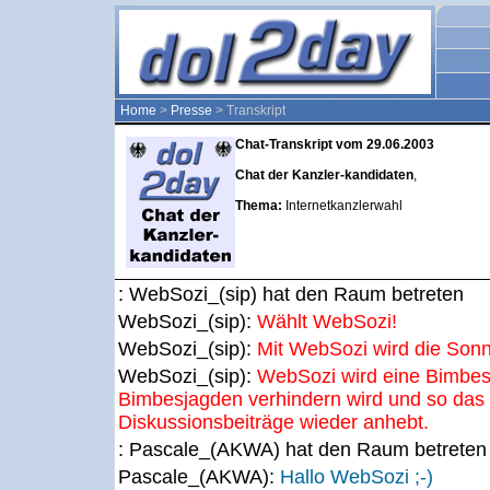
Home
>
Presse
> Transkript
Chat-Transkript vom 29.06.2003
Chat der Kanzler-kandidaten
,
Thema:
Internetkanzlerwahl
: WebSozi_(sip) hat den Raum betreten
WebSozi_(sip):
Wählt WebSozi!
WebSozi_(sip):
Mit WebSozi wird die Sonn
WebSozi_(sip):
WebSozi wird eine Bimbes
Bimbesjagden verhindern wird und so das
Diskussionsbeiträge wieder anhebt.
: Pascale_(AKWA) hat den Raum betreten
Pascale_(AKWA):
Hallo WebSozi ;-)