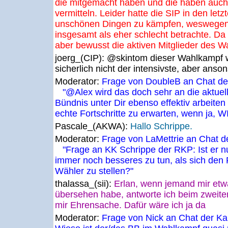
die mitgemacht haben und die haben auch 
vermitteln. Leider hatte die SIP in den let
unschönen Dingen zu kämpfen, weswegen
insgesamt als eher schlecht betrachte. Da b
aber bewusst die aktiven Mitglieder des 
joerg_(CIP):
@skintom dieser Wahlkampf 
sicherlich nicht der intensivste, aber an
Moderator:
Frage von DoubleB an Chat der
"@Alex wird das doch sehr an die aktuel
Bündnis unter Dir ebenso effektiv arbeiten
echte Fortschritte zu erwarten, wenn ja, W
Pascale_(AKWA):
Hallo Schrippe.
Moderator:
Frage von LaMettrie an Chat d
"Frage an KK Schrippe der RKP: Ist er nu
immer noch besseres zu tun, als sich den 
Wähler zu stellen?"
thalassa_(sii):
Erlan, wenn jemand mir etwa
übersehen habe, antworte ich beim zweite
mir Ehrensache. Dafür wäre ich ja da
Moderator:
Frage von Nick an Chat der K