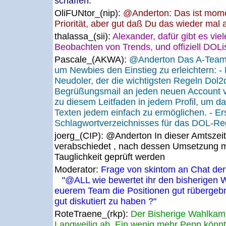
schaffen.
OliFUNtor_(nip):
@Anderton: Das ist mome
Priorität, aber gut daß Du das wieder mal 
thalassa_(sii):
Alexander, dafür gibt es viele
Beobachten von Trends, und offiziell DOLis
Pascale_(AKWA):
@Anderton Das A-Team 
um Newbies den Einstieg zu erleichtern: - 
Neudoler, der die wichtigsten Regeln Dol2
Begrüßungsmail an jeden neuen Account ve
zu diesem Leitfaden in jedem Profil, um d
Texten jedem einfach zu ermöglichen. - Er
Schlagwortverzeichnisses für das DOL-Re
joerg_(CIP):
@Anderton In dieser Amtszei
verabschiedet , nach dessen Umsetzung mu
Tauglichkeit geprüft werden
Moderator:
Frage von skintom an Chat der
"@ALL wie bewertet ihr den bisherigen Wa
euerem Team die Positionen gut rübergebr
gut diskutiert zu haben ?"
RoteTraene_(rkp):
Der Bisherige Wahlkampf 
Langweilig ab. Ein wenig mehr Pepp könnt