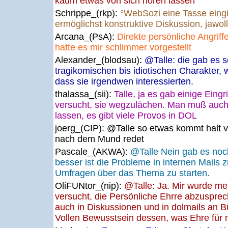
kaum etwas von sich hören lassen
Schrippe_(rkp):
°WebSozi eine Tasse eingi
ermöglichst konstruktive Diskussion, jawoll
Arcana_(PsA):
Direkte persönliche Angriffe
hatte es mir schlimmer vorgestellt
Alexander_(blodsau):
@Talle: die gab es s
tragikomischen bis idiotischen Charakter, 
dass sie irgendwen interessierten.
thalassa_(sii):
Talle, ja es gab einige Eingr
versucht, sie wegzulächen. Man muß auch 
lassen, es gibt viele Provos in DOL
joerg_(CIP):
@Talle so etwas kommt halt 
nach dem Mund redet
Pascale_(AKWA):
@Talle Nein gab es noch
besser ist die Probleme in internen Mails 
Umfragen über das Thema zu starten.
OliFUNtor_(nip):
@Talle: Ja. Mir wurde me
versucht, die Persönliche Ehrre abzuspre
auch in Diskussionen und in dolmails an B
Vollen Bewusstsein dessen, was Ehre für 