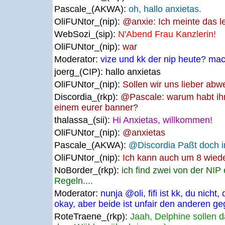
Pascale_(AKWA):
oh, hallo anxietas.
OliFUNtor_(nip):
@anxie: Ich meinte das le
WebSozi_(sip):
N'Abend Frau Kanzlerin!
OliFUNtor_(nip):
war
Moderator:
vize und kk der nip heute? mac
joerg_(CIP):
hallo anxietas
OliFUNtor_(nip):
Sollen wir uns lieber ab
Discordia_(rkp):
@Pascale: warum habt ihr 
einem eurer banner?
thalassa_(sii):
Hi Anxietas, willkommen!
OliFUNtor_(nip):
@anxietas
Pascale_(AKWA):
@Discordia Paßt doch i
OliFUNtor_(nip):
Ich kann auch um 8 wie
NoBorder_(rkp):
ich find zwei von der NIP
Regeln....
Moderator:
nunja @oli, fifi ist kk, du nicht
okay, aber beide ist unfair den anderen g
RoteTraene_(rkp):
Jaah, Delphine sollen