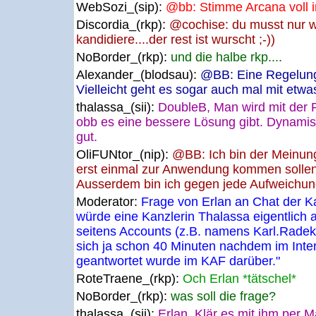
WebSozi_(sip):
@bb: Stimme Arcana voll in
Discordia_(rkp):
@cochise: du musst nur w
kandidiere....der rest ist wurscht ;-))
NoBorder_(rkp):
und die halbe rkp....
Alexander_(blodsau):
@BB: Eine Regelung
Vielleicht geht es sogar auch mal mit etwa
thalassa_(sii):
DoubleB, Man wird mit der 
obb es eine bessere Lösung gibt. Dynamisi
gut.
OliFUNtor_(nip):
@BB: Ich bin der Meinung 
erst einmal zur Anwendung kommen sollen, 
Ausserdem bin ich gegen jede Aufweichun
Moderator:
Frage von Erlan an Chat der 
würde eine Kanzlerin Thalassa eigentlich 
seitens Accounts (z.B. namens Karl.Radek
sich ja schon 40 Minuten nachdem im Inter
geantwortet wurde im KAF darüber."
RoteTraene_(rkp):
Och Erlan *tätschel*
NoBorder_(rkp):
was soll die frage?
thalassa_(sii):
Erlan, Klär es mit ihm per Ma