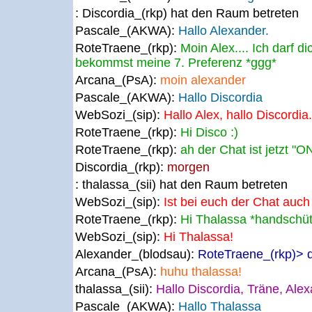
: Discordia_(rkp) hat den Raum betreten
Pascale_(AKWA):
Hallo Alexander.
RoteTraene_(rkp):
Moin Alex.... Ich darf d
bekommst meine 7. Preferenz *ggg*
Arcana_(PsA):
moin alexander
Pascale_(AKWA):
Hallo Discordia
WebSozi_(sip):
Hallo Alex, hallo Discordia.
RoteTraene_(rkp):
Hi Disco :)
RoteTraene_(rkp):
ah der Chat ist jetzt "O
Discordia_(rkp):
morgen
: thalassa_(sii) hat den Raum betreten
WebSozi_(sip):
Ist bei euch der Chat auc
RoteTraene_(rkp):
Hi Thalassa *handschüt
WebSozi_(sip):
Hi Thalassa!
Alexander_(blodsau):
RoteTraene_(rkp)> da
Arcana_(PsA):
huhu thalassa!
thalassa_(sii):
Hallo Discordia, Träne, Ale
Pascale_(AKWA):
Hallo Thalassa