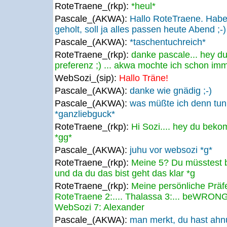
RoteTraene_(rkp):
*heul*
Pascale_(AKWA):
Hallo RoteTraene. Habe 
geholt, soll ja alles passen heute Abend ;-)
Pascale_(AKWA):
*taschentuchreich*
RoteTraene_(rkp):
danke pascale... hey d
preferenz ;) ... akwa mochte ich schon imm
WebSozi_(sip):
Hallo Träne!
Pascale_(AKWA):
danke wie gnädig ;-)
Pascale_(AKWA):
was müßte ich denn tun
*ganzliebguck*
RoteTraene_(rkp):
Hi Sozi.... hey du bek
*gg*
Pascale_(AKWA):
juhu vor websozi *g*
RoteTraene_(rkp):
Meine 5? Du müsstest b
und da du das bist geht das klar *g
RoteTraene_(rkp):
Meine persönliche Präfer
RoteTraene 2:.... Thalassa 3:... beWRONG! 
WebSozi 7: Alexander
Pascale_(AKWA):
man merkt, du hast ahn