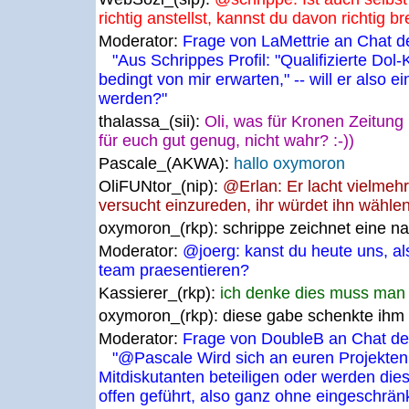
richtig anstellst, kannst du davon richtig b
Moderator:
Frage von LaMettrie an Chat d
"Aus Schrippes Profil: "Qualifizierte Dol
bedingt von mir erwarten," -- will er also ei
werden?"
thalassa_(sii):
Oli, was für Kronen Zeitung 
für euch gut genug, nicht wahr? :-))
Pascale_(AKWA):
hallo oxymoron
OliFUNtor_(nip):
@Erlan: Er lacht vielmeh
versucht einzureden, ihr würdet ihn wählen
oxymoron_(rkp):
schrippe zeichnet eine na
Moderator:
@joerg: kanst du heute uns, a
team praesentieren?
Kassierer_(rkp):
ich denke dies muss man k
oxymoron_(rkp):
diese gabe schenkte ihm 
Moderator:
Frage von DoubleB an Chat der
"@Pascale Wird sich an euren Projekten 
Mitdiskutanten beteiligen oder werden die
offen geführt, also ganz ohne eingeschrän