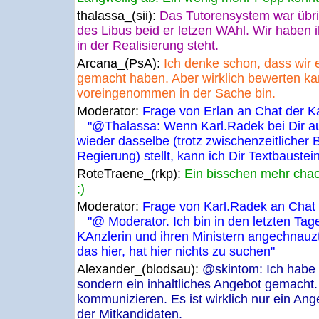
thalassa_(sii):
Das Tutorensystem war übr
des Libus beid er letzen WAhl. Wir haben
in der Realisierung steht.
Arcana_(PsA):
Ich denke schon, dass wir
gemacht haben. Aber wirklich bewerten kann
voreingenommen in der Sache bin.
Moderator:
Frage von Erlan an Chat der K
"@Thalassa: Wenn Karl.Radek bei Dir auc
wieder dasselbe (trotz zwischenzeitlicher
Regierung) stellt, kann ich Dir Textbaustei
RoteTraene_(rkp):
Ein bisschen mehr cha
;)
Moderator:
Frage von Karl.Radek an Chat 
"@ Moderator. Ich bin in den letzten Tag
KAnzlerin und ihren Ministern angechnauzt
das hier, hat hier nichts zu suchen"
Alexander_(blodsau):
@skintom: Ich habe 
sondern ein inhaltliches Angebot gemacht.
kommunizieren. Es ist wirklich nur ein Ang
der Mitkandidaten.