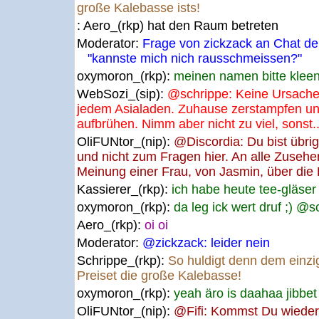
große Kalebasse ists!
: Aero_(rkp) hat den Raum betreten
Moderator:
Frage von zickzack an Chat de
"kannste mich nich rausschmeissen?"
oxymoron_(rkp):
meinen namen bitte kleen
WebSozi_(sip):
@schrippe: Keine Ursache. 
jedem Asialaden. Zuhause zerstampfen u
aufbrühen. Nimm aber nicht zu viel, sonst..
OliFUNtor_(nip):
@Discordia: Du bist übr
und nicht zum Fragen hier. An alle Zuseher
Meinung einer Frau, von Jasmin, über die
Kassierer_(rkp):
ich habe heute tee-gläs
oxymoron_(rkp):
da leg ick wert druf ;) @s
Aero_(rkp):
oi oi
Moderator:
@zickzack: leider nein
Schrippe_(rkp):
So huldigt denn dem einzi
Preiset die große Kalebasse!
oxymoron_(rkp):
yeah äro is daahaa jibbe
OliFUNtor_(nip):
@Fifi: Kommst Du wieder r