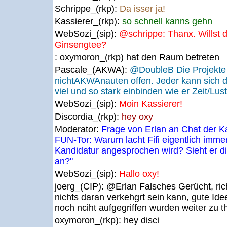
Schrippe_(rkp):
Da isser ja!
Kassierer_(rkp):
so schnell kanns gehn
WebSozi_(sip):
@schrippe: Thanx. Willst 
Ginsengtee?
: oxymoron_(rkp) hat den Raum betreten
Pascale_(AKWA):
@DoubleB Die Projekte s
nichtAKWAnauten offen. Jeder kann sich 
viel und so stark einbinden wie er Zeit/Lust
WebSozi_(sip):
Moin Kassierer!
Discordia_(rkp):
hey oxy
Moderator:
Frage von Erlan an Chat der 
FUN-Tor: Warum lacht Fifi eigentlich imme
Kandidatur angesprochen wird? Sieht er di
an?"
WebSozi_(sip):
Hallo oxy!
joerg_(CIP):
@Erlan Falsches Gerücht, rich
nichts daran verkehgrt sein kann, gute Id
noch nciht aufgegriffen wurden weiter zu t
oxymoron_(rkp):
hey disci