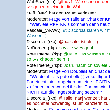
WebSozi_(sip):
@Indy1: Wie schon in den 
wir gehen alleine in die Wahl.
: Fifi_(NIP) hat den Raum verlassen
Moderator:
Frage von Talle an Chat der Ka
"Wieviele RKP-KK´s kommen denn heut?
Pascale_(AKWA):
@Discordia klären wir m
Wasser ,-)
Discordia_(rkp):
@pascale: ist ok ;-))
NoBorder_(rkp):
soviele wies geht...
RoteTraene_(rkp):
@Talle Das wissen wir 
so 6-7 chaoten sein :)
RoteTraene_(rkp):
Joah, natürlich soviele 
Moderator:
Frage von DoubleB an Chat der
"Werdet ihr als potentielle(r) zukünftige
Parteirichtlinien angehen um eine LEGIT
zu finden oder werdet ihr das Thema wie d
NICHT auf die Tagesordnung setzen?"
Discordia_(rkp):
@Talle: naaj wer zeit hat
es nochmal notwendig ist um kanzlerin zu w
Moderator:
Frage von cochise an Chat der