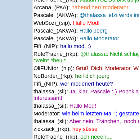
Arcana_(PsA):
nabend herr moderator
Pascale_(AKWA):
@thalassa jetzt wirds in
WebSozi_(sip):
Hallo Mod!
Pascale_(AKWA):
Hallo Joerg
Pascale_(AKWA):
Hallo Moderator
Fifi_(NIP):
hallo mod. :)
RoteTraene_(rkp):
@thalassa: Nicht schlagen
*wein* *heul*
OliFUNtor_(nip):
Grüß' Dich, Moderator. W
NoBorder_(rkp):
heil dich joerg
Fifi_(NIP):
wer moderiert heute?
thalassa_(sii):
Ja, klar, Pascale :-) Popokl
interessant!
thalassa_(sii):
Hallo Mod!
Moderator:
wie beim letzten Mal :) gestatt
thalassa_(sii):
Aber nein, Tränchen,. noch n
zickzack_(rkp):
hey süsse
RoteTraene_(rkp):
och neeeh....