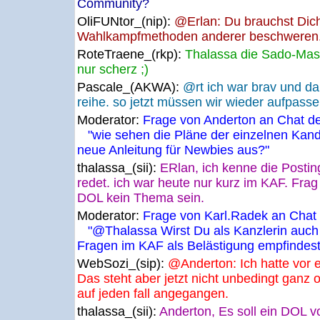
Community?
OliFUNtor_(nip):
@Erlan: Du brauchst Dich 
Wahlkampfmethoden anderer beschweren.
RoteTraene_(rkp):
Thalassa die Sado-Maso
nur scherz ;)
Pascale_(AKWA):
@rt ich war brav und dah
reihe. so jetzt müssen wir wieder aufpasse
Moderator:
Frage von Anderton an Chat de
"wie sehen die Pläne der einzelnen Kandi
neue Anleitung für Newbies aus?"
thalassa_(sii):
ERlan, ich kenne die Postin
redet. ich war heute nur kurz im KAF. Frag 
DOL kein Thema sein.
Moderator:
Frage von Karl.Radek an Chat 
"@Thalassa Wirst Du als Kanzlerin auch 
Fragen im KAF als Belästigung empfindest
WebSozi_(sip):
@Anderton: Ich hatte vor 
Das steht aber jetzt nicht unbedingt ganz o
auf jeden fall angegangen.
thalassa_(sii):
Anderton, Es soll ein DOL vo