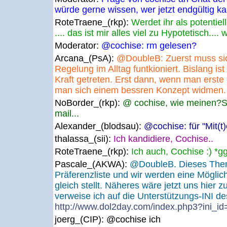
würde gerne wissen, wer jetzt endgültig ka
RoteTraene_(rkp):
Werdet ihr als potentiel
.... das ist mir alles viel zu Hypotetisch....
Moderator:
@cochise: rm gelesen?
Arcana_(PsA):
@DoubleB: Zuerst muss sic
Regelung im Alltag funtkioniert. Bislang ist
Kraft getreten. Erst dann, wenn man erste
man sich einem bessren Konzept widmen.
NoBorder_(rkp):
@ cochise, wie meinen?St
mail...
Alexander_(blodsau):
@cochise: für "Mit(t
thalassa_(sii):
Ich kandidiere, Cochise..
RoteTraene_(rkp):
Ich auch, Cochise :) *g
Pascale_(AKWA):
@DoubleB. Dieses Them
Präferenzliste und wir werden eine Möglichk
gleich stellt. Näheres wäre jetzt uns hier 
verweise ich auf die Unterstützungs-INI d
http://www.dol2day.com/index.php3?ini_i
joerg_(CIP):
@cochise ich