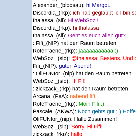
Alexander_(blodsau):
hi Margot.
Discordia_(rkp):
ich hab geglaubt ich bin s
thalassa_(sii):
Hi WebSozi!
Discordia_(rkp):
hi thalassa
thalassa_(sii):
Geht es euch allen gut?
: Fifi_(NIP) hat den Raum betreten
RoteTraene_(rkp):
jaaaaaaaaaaa :)
WebSozi_(sip):
@thalassa: Bestens. Und d
Fifi_(NIP):
guten Abend!
: OliFUNtor_(nip) hat den Raum betreten
WebSozi_(sip):
Hi Fif!
: zickzack_(rkp) hat den Raum betreten
Arcana_(PsA):
nabend fifi
RoteTraene_(rkp):
Moin Fifi :)
Pascale_(AKWA):
Noch gehts gut ;-) Hoffe
OliFUNtor_(nip):
Hallo Zusammen!
WebSozi_(sip):
Sorry. Hi Fifi!
zickzack_(rkp):
hallo