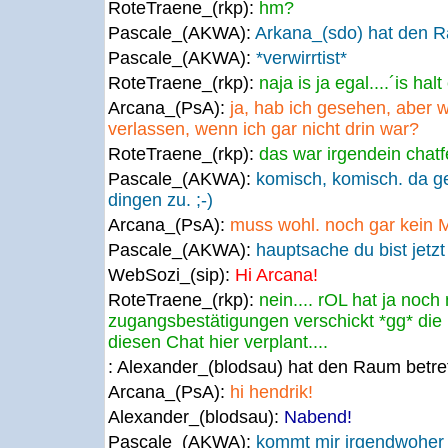
RoteTraene_(rkp):
hm?
Pascale_(AKWA):
Arkana_(sdo) hat den 
Pascale_(AKWA):
*verwirrtist*
RoteTraene_(rkp):
naja is ja egal....´is hal
Arcana_(PsA):
ja, hab ich gesehen, aber 
verlassen, wenn ich gar nicht drin war?
RoteTraene_(rkp):
das war irgendein chatf
Pascale_(AKWA):
komisch, komisch. da ge
dingen zu. ;-)
Arcana_(PsA):
muss wohl. noch gar kein 
Pascale_(AKWA):
hauptsache du bist jetzt 
WebSozi_(sip):
Hi Arcana!
RoteTraene_(rkp):
nein.... rOL hat ja noch 
zugangsbestätigungen verschickt *gg* die
diesen Chat hier verplant....
: Alexander_(blodsau) hat den Raum betre
Arcana_(PsA):
hi hendrik!
Alexander_(blodsau):
Nabend!
Pascale_(AKWA):
kommt mir irgendwoher 