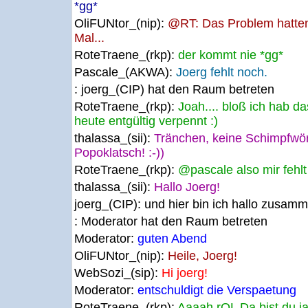
*gg*
OliFUNtor_(nip):
@RT: Das Problem hatten 
Mal...
RoteTraene_(rkp):
der kommt nie *gg*
Pascale_(AKWA):
Joerg fehlt noch.
: joerg_(CIP) hat den Raum betreten
RoteTraene_(rkp):
Joah.... bloß ich hab d
heute entgültig verpennt :)
thalassa_(sii):
Tränchen, keine Schimpfwört
Popoklatsch! :-))
RoteTraene_(rkp):
@pascale also mir fehlt e
thalassa_(sii):
Hallo Joerg!
joerg_(CIP):
und hier bin ich hallo zusam
: Moderator hat den Raum betreten
Moderator:
guten Abend
OliFUNtor_(nip):
Heile, Joerg!
WebSozi_(sip):
Hi joerg!
Moderator:
entschuldigt die Verspaetung
RoteTraene_(rkp):
Aaaah rOL Da bist du ja