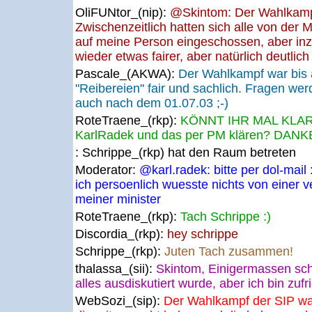
OliFUNtor_(nip):
@Skintom: Der Wahlkampf
Zwischenzeitlich hatten sich alle von der M
auf meine Person eingeschossen, aber in
wieder etwas fairer, aber natürlich deutli
Pascale_(AKWA):
Der Wahlkampf war bis a
"Reibereien" fair und sachlich. Fragen we
auch nach dem 01.07.03 ;-)
RoteTraene_(rkp):
KÖNNT IHR MAL KLAR
KarlRadek und das per PM klären? DANKE
: Schrippe_(rkp) hat den Raum betreten
Moderator:
@karl.radek: bitte per dol-mail 
ich persoenlich wuesste nichts von einer v
meiner minister
RoteTraene_(rkp):
Tach Schrippe :)
Discordia_(rkp):
hey schrippe
Schrippe_(rkp):
Juten Tach zusammen!
thalassa_(sii):
Skintom, Einigermassen sch
alles ausdiskutiert wurde, aber ich bin zufr
WebSozi_(sip):
Der Wahlkampf der SIP wa