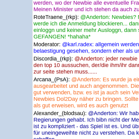
werden, wo der Newbie alle eventuelle F
Meinen Minister und ich stehen da auch z
RoteTraene_(rkp):
@Anderton: Newbies? N
werde ich die Anmeldung blockieren... dan
einloggn und keiner mehr Ausloggn, dann 
GEFANGEN! *hahaha*
Moderator:
@karl.radex: allgemein werden 
belaestigung gesehen, sondern eher als un
Discordia_(rkp):
@Anderton: jeder newbie d
den top 10 aussuchen, der/die ihm/ihr dan
zur seite stehen muss......
Arcana_(PsA):
@Anderton: Es wurde ja ei
ausgearbeitet und auch angenommen. Die
gut verwenden, bzw. es ist ja auch sein
Newbies Dol2Day näher zu bringen. Sollte 
als gut erweisen, wird es auch genutzt
Alexander_(blodsau):
@Anderton: Wir hab
Regierungen gehabt. Ich bibn nicht der M
ist zu kompliziert - das Spiel ist es. Und ü
für uneingeweihte nicht zu verstehen. Da 