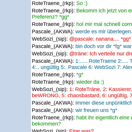
RoteTraene_(rkp):
So :)
RoteTraene_(rkp):
Bekomm ich jetzt von e
Preferenz? *gg*
RoteTraene_(rkp):
hol mir mal schnell corn
Pascale_(AKWA):
werde es mir überlegen..
WebSozi_(sip):
@pascale: nanana.... *gg*
Pascale_(AKWA):
bin doch vor dir *fg* wa
WebSozi_(sip):
@träne: Ich verteile nur dr
Pascale_(AKWA):
1:..... RoteTraene 2:..
4:.. ungültig 5:. Pascale 6: WebSozi 7: Al
RoteTraene_(rkp):
*g*
RoteTraene_(rkp):
wieder da :)
WebSozi_(sip):
1: RoteTräne, 2: Kassierer,
beWRONG, 5: chaosbastard, 6: ungültig, 7: em
Pascale_(AKWA):
immer diese unpünktlich
Pascale_(AKWA):
wir freuen uns *g*
RoteTraene_(rkp):
habt ihr eigentlich eine
bekommen?
WebSozi_(sip):
Eine was?