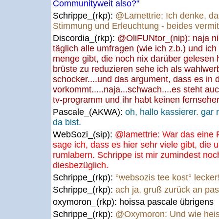
Communityweit also?"
Schrippe_(rkp):
@Lamettrie: Ich denke, das
Stimmung und Erleuchtung - beides vermit
Discordia_(rkp):
@OliFUNtor_(nip): naja nich
täglich alle umfragen (wie ich z.b.) und ic
menge gibt, die noch nix darüber gelesen ha
brüste zu reduzieren sehe ich als wahlwer
schocker....und das argument, dass es in d
vorkommt.....naja...schwach....es steht auc
tv-programm und ihr habt keinen fernsehe
Pascale_(AKWA):
oh, hallo kassierer. gar
da bist.
WebSozi_(sip):
@lamettrie: War das eine 
sage ich, dass es hier sehr viele gibt, die u
rumlabern. Schrippe ist mir zumindest noch
diesbezüglich.
Schrippe_(rkp):
°websozis tee kost° lecker
Schrippe_(rkp):
ach ja, gruß zurück an pas
oxymoron_(rkp):
hoissa pascale übrigens
Schrippe_(rkp):
@Oxymoron: Und wie heiss