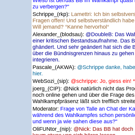
Wieso ist der/das BB im Wahlkampf quasi ni
zu verbergen?"
Schrippe_(rkp):
Lamettri: Ich bin selbstver
Fragen offen! Und selbstverständlich habe
Will jemand? °Kanne hervorhol°
Alexander_(blodsau):
@DoubleB: Das Wah
einer kritischen Bestandsaufnahme. Das Bü
ghändert. Und sehr geändert hat sich die B
über die Bündnisgrenzen hinaus zu gehen 
integrieren.
Pascale_(AKWA):
@Schrippe danke, habe 
hier.
WebSozi_(sip):
@schrippe: Jo, giess ein! 
joerg_(CIP):
@Nick natürlich nicht das P
noch online gehen und über die Frage de
Wahlkampfpräsenz läßt sich trefflich streit
Moderator:
Frage von Talle an Chat der 
während des Wahlkampfes schon persönlic
und wenn ja wie sahen diese aus?"
OliFUNtor_(nip):
@Nick: Das BB hat doch 