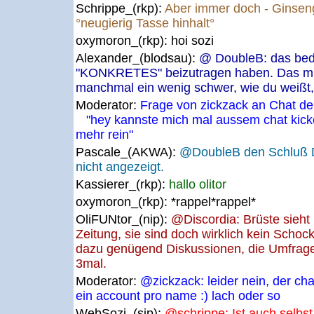
Schrippe_(rkp):
Aber immer doch - Ginseng
°neugierig Tasse hinhalt°
oxymoron_(rkp):
hoi sozi
Alexander_(blodsau):
@ DoubleB: das bede
"KONKRETES" beizutragen haben. Das mit
manchmal ein wenig schwer, wie du weißt,
Moderator:
Frage von zickzack an Chat de
"hey kannste mich mal aussem chat kick
mehr rein"
Pascale_(AKWA):
@DoubleB den Schluß D
nicht angezeigt.
Kassierer_(rkp):
hallo olitor
oxymoron_(rkp):
*rappel*rappel*
OliFUNtor_(nip):
@Discordia: Brüste sieht
Zeitung, sie sind doch wirklich kein Scho
dazu genügend Diskussionen, die Umfrage
3mal.
Moderator:
@zickzack: leider nein, der chat
ein account pro name :) lach oder so
WebSozi_(sip):
@schrippe: Ist auch selbs