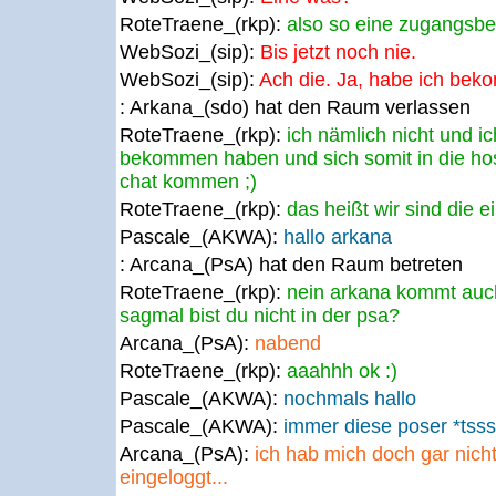
RoteTraene_(rkp):
also so eine zugangsbe
WebSozi_(sip):
Bis jetzt noch nie.
WebSozi_(sip):
Ach die. Ja, habe ich be
: Arkana_(sdo) hat den Raum verlassen
RoteTraene_(rkp):
ich nämlich nicht und ic
bekommen haben und sich somit in die h
chat kommen ;)
RoteTraene_(rkp):
das heißt wir sind die e
Pascale_(AKWA):
hallo arkana
: Arcana_(PsA) hat den Raum betreten
RoteTraene_(rkp):
nein arkana kommt auch 
sagmal bist du nicht in der psa?
Arcana_(PsA):
nabend
RoteTraene_(rkp):
aaahhh ok :)
Pascale_(AKWA):
nochmals hallo
Pascale_(AKWA):
immer diese poser *tssss
Arcana_(PsA):
ich hab mich doch gar nic
eingeloggt...