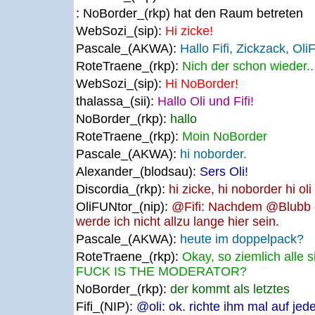
: NoBorder_(rkp) hat den Raum betreten
WebSozi_(sip):
Hi zicke!
Pascale_(AKWA):
Hallo Fifi, Zickzack, Oli
RoteTraene_(rkp):
Nich der schon wieder...
WebSozi_(sip):
Hi NoBorder!
thalassa_(sii):
Hallo Oli und Fifi!
NoBorder_(rkp):
hallo
RoteTraene_(rkp):
Moin NoBorder
Pascale_(AKWA):
hi noborder.
Alexander_(blodsau):
Sers Oli!
Discordia_(rkp):
hi zicke, hi noborder hi oli
OliFUNtor_(nip):
@Fifi: Nachdem @Blubb g
werde ich nicht allzu lange hier sein.
Pascale_(AKWA):
heute im doppelpack?
RoteTraene_(rkp):
Okay, so ziemlich alle
FUCK IS THE MODERATOR?
NoBorder_(rkp):
der kommt als letztes
Fifi_(NIP):
@oli: ok. richte ihm mal auf jed