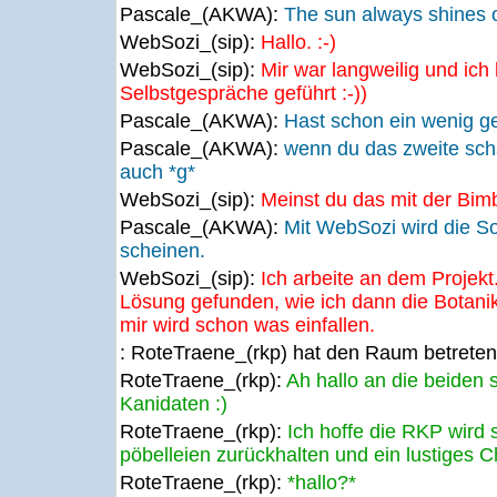
Pascale_(AKWA):
The sun always shines o
WebSozi_(sip):
Hallo. :-)
WebSozi_(sip):
Mir war langweilig und ich
Selbstgespräche geführt :-))
Pascale_(AKWA):
Hast schon ein wenig ge
Pascale_(AKWA):
wenn du das zweite scha
auch *g*
WebSozi_(sip):
Meinst du das mit der Bi
Pascale_(AKWA):
Mit WebSozi wird die S
scheinen.
WebSozi_(sip):
Ich arbeite an dem Projekt
Lösung gefunden, wie ich dann die Botani
mir wird schon was einfallen.
: RoteTraene_(rkp) hat den Raum betreten
RoteTraene_(rkp):
Ah hallo an die beide
Kanidaten :)
RoteTraene_(rkp):
Ich hoffe die RKP wird 
pöbelleien zurückhalten und ein lustiges 
RoteTraene_(rkp):
*hallo?*