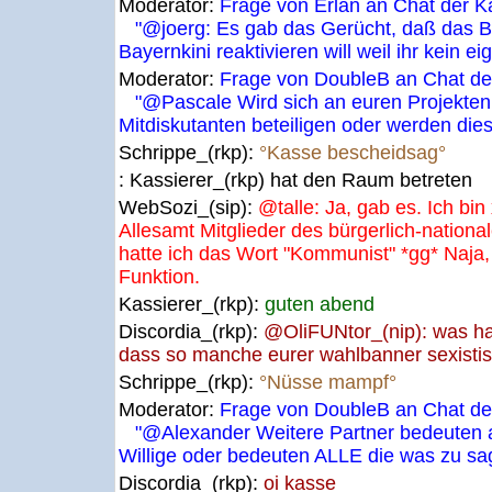
Moderator:
Frage von Erlan an Chat der K
"@joerg: Es gab das Gerücht, daß das 
Bayernkini reaktivieren will weil ihr kein e
Moderator:
Frage von DoubleB an Chat der
"@Pascale Wird sich an euren Projekten 
Mitdiskutanten beteiligen oder werden die
Schrippe_(rkp):
°Kasse bescheidsag°
: Kassierer_(rkp) hat den Raum betreten
WebSozi_(sip):
@talle: Ja, gab es. Ich bin
Allesamt Mitglieder des bürgerlich-nationa
hatte ich das Wort "Kommunist" *gg* Naja, 
Funktion.
Kassierer_(rkp):
guten abend
Discordia_(rkp):
@OliFUNtor_(nip): was ha
dass so manche eurer wahlbanner sexistis
Schrippe_(rkp):
°Nüsse mampf°
Moderator:
Frage von DoubleB an Chat der
"@Alexander Weitere Partner bedeuten a
Willige oder bedeuten ALLE die was zu s
Discordia_(rkp):
oi kasse