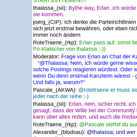
STAATSSYTEMEN!!!!
thalassa_(sii):
Bythe way, Erlan ,ich würde
sie kommen.
joerg_(CIP):
Ich denke die Parteirichtlinien
sich jetzt erstmal bewähren, oder eben ni
immer noch ändern
RoteTraene_(rkp):
Erlan pass auf, sonst
Po-Klatscher von thalassa ;-))
Moderator:
Frage von Erlan an Chat der K
"@Thalassa: Nein, ich würde gerne wisse
solche Postings reagieren würdest. Oder 
wenn Du denn erstmal Kanzlerin wärest - 
Und falls ja, warum?"
Pascale_(AKWA):
@rotetraene er muss sic
jeder nach der reihe ;-)
thalassa_(sii):
Erlan, nein, sicher nicht, i
gesagt, dass der Wille bei der Community b
kann über alles reden, und auch die Reda
RoteTraene_(rkp):
@Pascale stehst du auc
Alexander_(blodsau):
@thalassa: und wer 