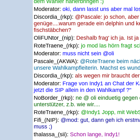
dem Wähler näherbringen :)
Moderator:
oki, dann lasst uns aber mal lo
Discordia_(rkp):
@Pascale: jo schon, aber i
genüge....warum gerade ein delphin und ke
fischstäbchen?
OliFUNtor_(nip):
Deshalb frag' ich ja. Ist
RoteTraene_(rkp):
jo mod las hörn fragt 
Moderator:
muss nicht sein @oli
Pascale_(AKWA):
@RoteTraene beim näch
unsere Wahlkampfleiterin. Machst es wunde
Discordia_(rkp):
als wegen mir braucht der 
Moderator:
Frage von Indy1 an Chat der 
jetzt die SIP allein in den Wahlkampf ?"
NoBorder_(rkp):
ne @ oli einduetig gegen d
unterstützer, z.b. wie wir....
RoteTraene_(rkp):
@Indy1 Jopp, mit WebS
Fifi_(NIP):
@mod: gut, dann geh ich erstmal
muss ;)
thalassa_(sii):
Schon lange, Indy1!