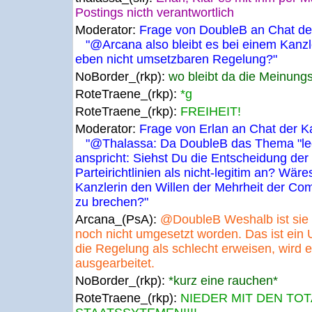
Postings nicth verantwortlich
Moderator:
Frage von DoubleB an Chat der
"@Arcana also bleibt es bei einem Kanzle
eben nicht umsetzbaren Regelung?"
NoBorder_(rkp):
wo bleibt da die Meinungs
RoteTraene_(rkp):
*g
RoteTraene_(rkp):
FREIHEIT!
Moderator:
Frage von Erlan an Chat der K
"@Thalassa: Da DoubleB das Thema "legit
anspricht: Siehst Du die Entscheidung der
Parteirichtlinien als nicht-legitim an? Wäre
Kanzlerin den Willen der Mehrheit der Co
zu brechen?"
Arcana_(PsA):
@DoubleB Weshalb ist sie n
noch nicht umgesetzt worden. Das ist ein U
die Regelung als schlecht erweisen, wird 
ausgearbeitet.
NoBorder_(rkp):
*kurz eine rauchen*
RoteTraene_(rkp):
NIEDER MIT DEN TO