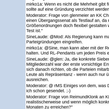
mirko1a:
Wenn es nicht die Mehrheit gibt 
sollte auf eine Gründung verzichtet werden
Moderator:
Frage von glenmeier an KK Ch
einen Übergangssenat als Testlauf an, da
Größenordnungen doch flexibel gestalten 
Test ist."
SineLaude:
@Mod: Als Regierung kann ma
Parteigründungen eingreifen.
mirko1a:
@Sine, man kann aber mit der R
halten. Und RL-Pendants um jeden Preis ei
SineLaude:
@glen: Ja, die konkrete Siebe
Mitgliederzahl war der erste vorsichtige E
sich danach richten, ob die Parteien mitar
Leute als Repräsentanz - wenn auch nur 
ausreichen.
Moderator:
@ rMS Einiges von dem, was D
ich schon gesendet. ;-)
Moderator:
Frage von ReimundKlonk an KK
realistischerweise und wenn möglich konkr
Monaten zu erreichen?"