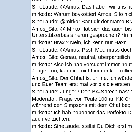
SineLaude:
@Amos: Das haben wir uns heu
mirko1a:
Warum boykottiert Amos_Silo nic
SineLaude:
@mirko: Sagt dir der Name Br
Amos_Silo:
@ Mirko Hat sich das auch bis
Unterstützerbasis herumgesprochen? *in 
mirko1a:
Braxl? Nein, ich kenn nur Haxn.
SineLaude:
@Amos: Psst, Mod muss doch n
Amos_Silo:
Genau, neutral, überparteilich
mirko1a:
Also ich hab versucht immer neut
Jünger tun, kann ich nicht immer kontrollie
Amos_Silo:
Der Chhat ist online, ich würde
und Euer Team erst mal vor bis die ersten 
SineLaude:
Jünger? Den BA-Sprech hast du
Moderator:
Frage von Teufel100 an KK Ch
während den Simpsons mit dem Chat begin
mirko1a:
Ich hab nebenher das Perfekte D
auch verzichten.
mirko1a:
SineLaude, stellst Du Dich erst m