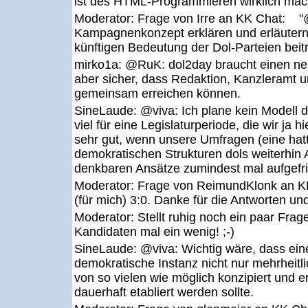
ist des HTML-Programmieren wirklich mäch
Moderator:
Frage von Irre an KK Chat: "
Kampagnenkonzept erklären und erläutern 
künftigen Bedeutung der Dol-Parteien beit
mirko1a:
@RuK: dol2day braucht einen neue
aber sicher, dass Redaktion, Kanzleramt 
gemeinsam erreichen können.
SineLaude:
@viva: Ich plane kein Modell 
viel für eine Legislaturperiode, die wir ja h
sehr gut, wenn unsere Umfragen (eine hatt
demokratischen Strukturen dols weiterhin 
denkbaren Ansätze zumindest mal aufgefri
Moderator:
Frage von ReimundKlonk an K
(für mich) 3:0. Danke für die Antworten und 
Moderator:
Stellt ruhig noch ein paar Fragen
Kandidaten mal ein wenig! ;-)
SineLaude:
@viva: Wichtig wäre, dass ei
demokratische Instanz nicht nur mehrheitl
von so vielen wie möglich konzipiert und er
dauerhaft etabliert werden sollte.