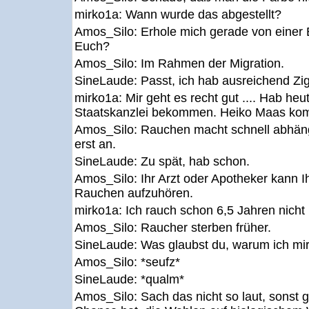
mirko1a:
Wann wurde das abgestellt?
Amos_Silo:
Erhole mich gerade von einer 
Euch?
Amos_Silo:
Im Rahmen der Migration.
SineLaude:
Passt, ich hab ausreichend Zig
mirko1a:
Mir geht es recht gut .... Hab he
Staatskanzlei bekommen. Heiko Maas kom
Amos_Silo:
Rauchen macht schnell abhängi
erst an.
SineLaude:
Zu spät, hab schon.
Amos_Silo:
Ihr Arzt oder Apotheker kann I
Rauchen aufzuhören.
mirko1a:
Ich rauch schon 6,5 Jahren nicht
Amos_Silo:
Raucher sterben früher.
SineLaude:
Was glaubst du, warum ich m
Amos_Silo:
*seufz*
SineLaude:
*qualm*
Amos_Silo:
Sach das nicht so laut, sonst g