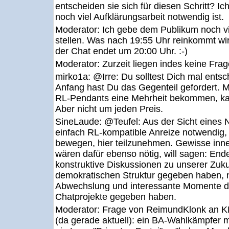
entscheiden sie sich für diesen Schritt? I
noch viel Aufklärungsarbeit notwendig ist.
Moderator:
Ich gebe dem Publikum noch vi
stellen. Was nach 19:55 Uhr reinkommt wir
der Chat endet um 20:00 Uhr. :-)
Moderator:
Zurzeit liegen indes keine Frag
mirko1a:
@Irre: Du solltest Dich mal ents
Anfang hast Du das Gegenteil gefordert. 
RL-Pendants eine Mehrheit bekommen, ka
Aber nicht um jeden Preis.
SineLaude:
@Teufel: Aus der Sicht eines 
einfach RL-kompatible Anreize notwendig,
bewegen, hier teilzunehmen. Gewisse inn
wären dafür ebenso nötig, will sagen: Ende
konstruktive Diskussionen zu unserer Zuku
demokratischen Struktur gegeben haben, n
Abwechslung und interessante Momente d
Chatprojekte gegeben haben.
Moderator:
Frage von ReimundKlonk an K
(da gerade aktuell): ein BA-Wahlkämpfer m