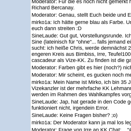
Moderator:
Für die es noch nicht gemerkt 
Richard Bercanay.
Moderator:
Genau, stellt Euch beide und E
mirko1a:
Ich hätte gerne blau als Farbe. 
euch dann streiten :D
SineLaude:
Gut gut, Vorstellungsrunde. Ic
Sine (lateinisch für "ohne"... falls jeman
sucht: ich heiße Chris, werde demnächst 
engeren Kreis aus Bimbiss, Irre, Teufel10
cascadeur als Vize-KK. Zu finden ist die ga
Moderator:
Farben gibt es hier (noch?) nic
Moderator:
Mir scheint, es gucken noch m
mirko1a:
Mein Name ist Mirko, ich bin 35 
Vizekanzler ist der mehrfache KK Lehmann
werden im Rahmen des Wahlkampfes vorge
SineLaude:
Jap, hat gerade in den Code g
funktioniert nicht, irgendein Error.
SineLaude:
Keine Fragen bisher? ;o)
mirko1a:
Der Moderator kann ja mal los le
Moderator:
Frage von Irre an KK Chat: "