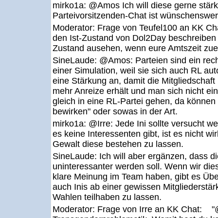
mirko1a:
@Amos Ich will diese gerne stär
Parteivorsitzenden-Chat ist wünschenswer
Moderator:
Frage von Teufel100 an KK Ch
den Ist-Zustand von Dol2Day beschreiben u
Zustand ausehen, wenn eure Amtszeit zue
SineLaude:
@Amos: Parteien sind ein rech
einer Simulation, weil sie sich auch RL au
eine Stärkung an, damit die Mitgliedschaft 
mehr Anreize erhält und man sich nicht ein
gleich in eine RL-Partei gehen, da könne
bewirken" oder sowas in der Art.
mirko1a:
@Irre: Jede Ini sollte versucht w
es keine Interessenten gibt, ist es nicht wirk
Gewalt diese bestehen zu lassen.
SineLaude:
Ich will aber ergänzen, dass di
uninteressanter werden soll. Wenn wir die
klare Meinung im Team haben, gibt es Übe
auch Inis ab einer gewissen Mitgliederst
Wahlen teilhaben zu lassen.
Moderator:
Frage von Irre an KK Chat: "