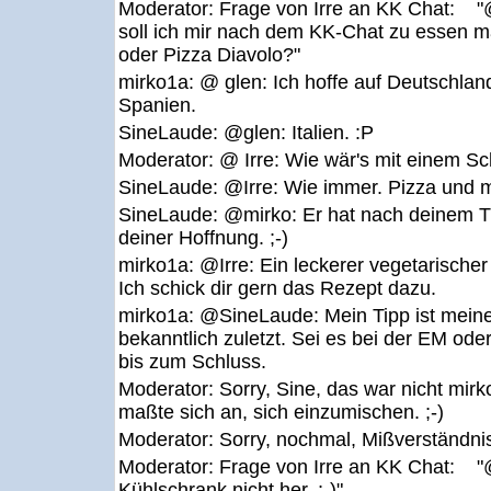
Moderator:
Frage von Irre an KK Chat: 
soll ich mir nach dem KK-Chat zu essen 
oder Pizza Diavolo?"
mirko1a:
@ glen: Ich hoffe auf Deutschla
Spanien.
SineLaude:
@glen: Italien. :P
Moderator:
@ Irre: Wie wär's mit einem Sc
SineLaude:
@Irre: Wie immer. Pizza und m
SineLaude:
@mirko: Er hat nach deinem Ti
deiner Hoffnung. ;-)
mirko1a:
@Irre: Ein leckerer vegetarische
Ich schick dir gern das Rezept dazu.
mirko1a:
@SineLaude: Mein Tipp ist meine 
bekanntlich zuletzt. Sei es bei der EM od
bis zum Schluss.
Moderator:
Sorry, Sine, das war nicht mir
maßte sich an, sich einzumischen. ;-)
Moderator:
Sorry, nochmal, Mißverständnis.
Moderator:
Frage von Irre an KK Chat: 
Kühlschrank nicht her. ;-)"