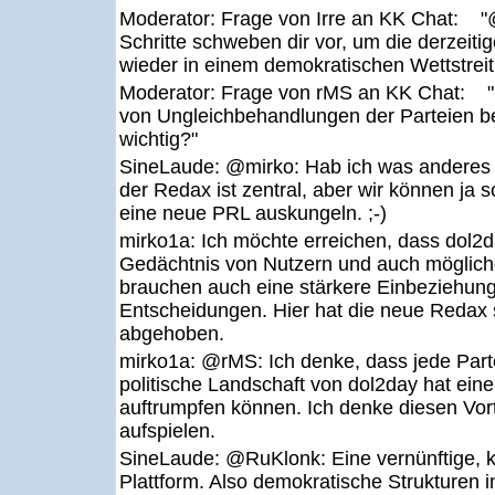
Moderator:
Frage von Irre an KK Chat: 
Schritte schweben dir vor, um die derzeiti
wieder in einem demokratischen Wettstreit
Moderator:
Frage von rMS an KK Chat: 
von Ungleichbehandlungen der Parteien bei
wichtig?"
SineLaude:
@mirko: Hab ich was anderes
der Redax ist zentral, aber wir können ja 
eine neue PRL auskungeln. ;-)
mirko1a:
Ich möchte erreichen, dass dol2d
Gedächtnis von Nutzern und auch möglic
brauchen auch eine stärkere Einbeziehun
Entscheidungen. Hier hat die neue Redax s
abgehoben.
mirko1a:
@rMS: Ich denke, dass jede Partei 
politische Landschaft von dol2day hat eine V
auftrumpfen können. Ich denke diesen Vort
aufspielen.
SineLaude:
@RuKlonk: Eine vernünftige, ko
Plattform. Also demokratische Strukturen i