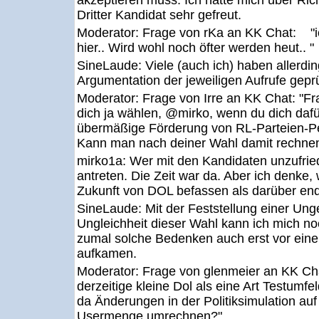
akzeptieren muss. Ich hätte mich über Ric
Dritter Kandidat sehr gefreut.
Moderator:
Frage von rKa an KK Chat: "i
hier.. Wird wohl noch öfter werden heut.. "
SineLaude:
Viele (auch ich) haben allerdin
Argumentation der jeweiligen Aufrufe geprüft
Moderator:
Frage von Irre an KK Chat: "Fr
dich ja wählen, @mirko, wenn du dich dafü
übermäßige Förderung von RL-Parteien-Pe
Kann man nach deiner Wahl damit rechne
mirko1a:
Wer mit den Kandidaten unzufried
antreten. Die Zeit war da. Aber ich denke, w
Zukunft von DOL befassen als darüber end
SineLaude:
Mit der Feststellung einer Ung
Ungleichheit dieser Wahl kann ich mich n
zumal solche Bedenken auch erst vor eine
aufkamen.
Moderator:
Frage von glenmeier an KK 
derzeitige kleine Dol als eine Art Testumf
da Änderungen in der Politiksimulation au
Usermenge umrechnen?"