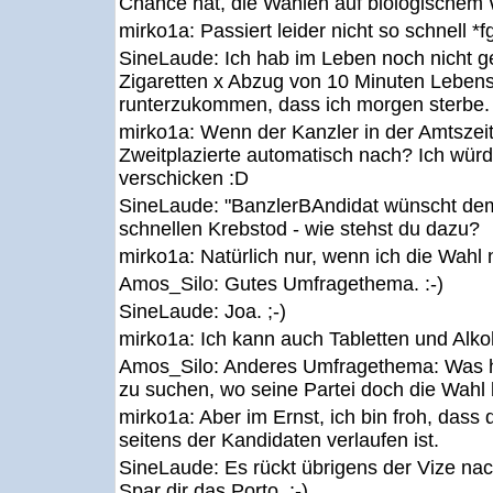
Chance hat, die Wahlen auf biologischem
mirko1a:
Passiert leider nicht so schnell *f
SineLaude:
Ich hab im Leben noch nicht g
Zigaretten x Abzug von 10 Minuten Lebens
runterzukommen, dass ich morgen sterbe.
mirko1a:
Wenn der Kanzler in der Amtszeit 
Zweitplazierte automatisch nach? Ich wür
verschicken :D
SineLaude:
"BanzlerBAndidat wünscht dem
schnellen Krebstod - wie stehst du dazu?
mirko1a:
Natürlich nur, wenn ich die Wahl 
Amos_Silo:
Gutes Umfragethema. :-)
SineLaude:
Joa. ;-)
mirko1a:
Ich kann auch Tabletten und Alko
Amos_Silo:
Anderes Umfragethema: Was h
zu suchen, wo seine Partei doch die Wahl 
mirko1a:
Aber im Ernst, ich bin froh, dass
seitens der Kandidaten verlaufen ist.
SineLaude:
Es rückt übrigens der Vize nach
Spar dir das Porto. ;-)