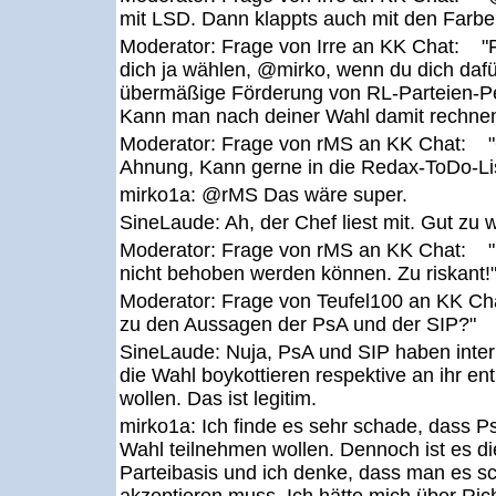
mit LSD. Dann klappts auch mit den Farben
Moderator:
Frage von Irre an KK Chat: "F
dich ja wählen, @mirko, wenn du dich dafü
übermäßige Förderung von RL-Parteien-Pe
Kann man nach deiner Wahl damit rechne
Moderator:
Frage von rMS an KK Chat: 
Ahnung, Kann gerne in die Redax-ToDo-Lis
mirko1a:
@rMS Das wäre super.
SineLaude:
Ah, der Chef liest mit. Gut zu w
Moderator:
Frage von rMS an KK Chat: "De
nicht behoben werden können. Zu riskant!
Moderator:
Frage von Teufel100 an KK Cha
zu den Aussagen der PsA und der SIP?"
SineLaude:
Nuja, PsA und SIP haben inter
die Wahl boykottieren respektive an ihr e
wollen. Das ist legitim.
mirko1a:
Ich finde es sehr schade, dass P
Wahl teilnehmen wollen. Dennoch ist es d
Parteibasis und ich denke, dass man es 