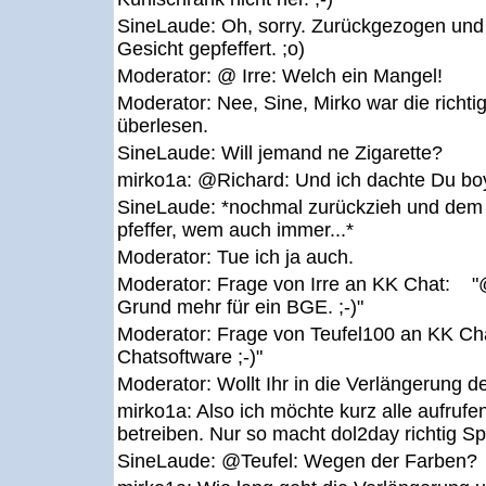
SineLaude:
Oh, sorry. Zurückgezogen und
Gesicht gepfeffert. ;o)
Moderator:
@ Irre: Welch ein Mangel!
Moderator:
Nee, Sine, Mirko war die richti
überlesen.
SineLaude:
Will jemand ne Zigarette?
mirko1a:
@Richard: Und ich dachte Du boy
SineLaude:
*nochmal zurückzieh und dem 
pfeffer, wem auch immer...*
Moderator:
Tue ich ja auch.
Moderator:
Frage von Irre an KK Chat: "
Grund mehr für ein BGE. ;-)"
Moderator:
Frage von Teufel100 an KK Ch
Chatsoftware ;-)"
Moderator:
Wollt Ihr in die Verlängerung 
mirko1a:
Also ich möchte kurz alle aufruf
betreiben. Nur so macht dol2day richtig S
SineLaude:
@Teufel: Wegen der Farben?