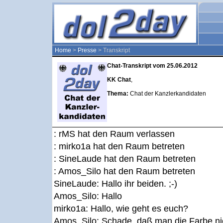
Home
>
Presse
> Transkript
Chat-Transkript vom 25.06.2012
KK Chat
,
Thema:
Chat der Kanzlerkandidaten
: rMS hat den Raum verlassen
: mirko1a hat den Raum betreten
: SineLaude hat den Raum betreten
: Amos_Silo hat den Raum betreten
SineLaude:
Hallo ihr beiden. ;-)
Amos_Silo:
Hallo
mirko1a:
Hallo, wie geht es euch?
Amos_Silo:
Schade, daß man die Farbe ni