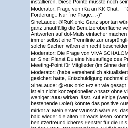
installieren. Diese Pointe musste noch sei
Moderator:
Frage von rKa an KK Chat: "
Forderung.. Nur ´ne Frage.. :-)"
SineLaude:
@RuKlonk: Ganz spontan würd
ganz unauffällig die Benutzeroberfläche ve
Antworten auf dol-Mails einfacher machen
immer selbst eine Trennlinie zur ursprüngli
solche Sachen wären ein recht bescheide
Moderator:
Die Frage von VIVA SCHALOM!
an Sine: Planst Du eine Neuauflage des P
Meeting-Point für Mitglieder (im Sinne de
Moderator:
(habe versehentlich aktualisier
gesichert hatte, Entschuldigung nochmal d
SineLaude:
@RuKlonk: Erzielt wie gesagt k
ist ein nicht-konzeptioneller Ansatz ohne vi
weniger 2000 wirken lässt. Auf einige (we
bestehende Doler) könnte das positive Au
mirko1a:
Mein erster Wunsch wäre es, dass 
bald wieder die alten Threads lesen könnt
benutzerfreundlicheres Fenster für die Ini