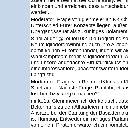
Zusammenarbeit mit der Community. Wir mü
einbinden und erreichen, dass Entscheidu
werden.
Moderator:
Frage von glenmeier an KK Ch
Unterschied Eurer Konzepte liegen, außer
Übergangssenat als zukünftiges Dolament t
SineLaude:
@Teufel100: Die Regierung soll 
Neumitgliedergewinnung auch ihre Aufgabe.
damit keinen Etikettenhandel, indem wir al
Wahlkampfteam mehr Mitglieder fordern. 
und unsere angedachte Strukturdiskussion 
eine interessantere, beachtenswertere Iden
Langfristig.
Moderator:
Frage von ReimundKlonk an K
SineLaude. Nächste Frage: Plant ihr, etwas
löschen bzw. wegzumachen?"
mirko1a:
Glennmeier, ich denke auch, das
Bekenntnis zu den Altparteien mich abheb
Ansätze bei der Stärkung der Basisdemokr
ist Humbug. Entweder ein richtiges Parla
von einem Piraten erwarte ich ein komplet