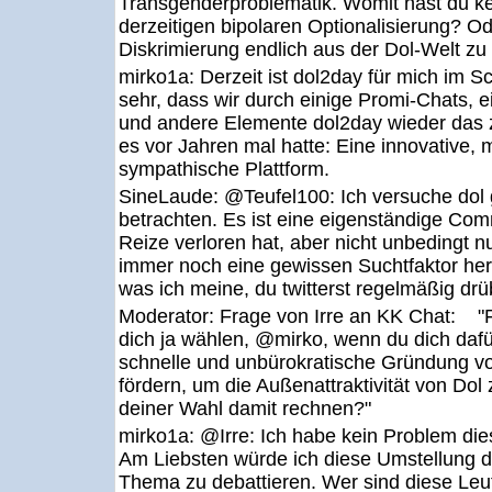
Transgenderproblematik. Womit hast du ke
derzeitigen bipolaren Optionalisierung? O
Diskrimierung endlich aus der Dol-Welt zu
mirko1a:
Derzeit ist dol2day für mich im Sc
sehr, dass wir durch einige Promi-Chats,
und andere Elemente dol2day wieder das
es vor Jahren mal hatte: Eine innovative, 
sympathische Plattform.
SineLaude:
@Teufel100: Ich versuche dol
betrachten. Es ist eine eigenständige Com
Reize verloren hat, aber nicht unbedingt n
immer noch eine gewissen Suchtfaktor her
was ich meine, du twitterst regelmäßig drüb
Moderator:
Frage von Irre an KK Chat: "F
dich ja wählen, @mirko, wenn du dich dafü
schnelle und unbürokratische Gründung v
fördern, um die Außenattraktivität von Do
deiner Wahl damit rechnen?"
mirko1a:
@Irre: Ich habe kein Problem die
Am Liebsten würde ich diese Umstellung 
Thema zu debattieren. Wer sind diese Le