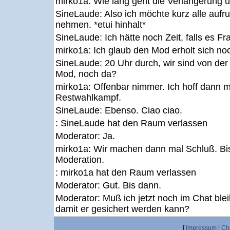
mirko1a:
Wie lang geht die Verlängerung 
SineLaude:
Also ich möchte kurz alle aufru
nehmen. *etui hinhalt*
SineLaude:
Ich hätte noch Zeit, falls es Fr
mirko1a:
Ich glaub den Mod erholt sich n
SineLaude:
20 Uhr durch, wir sind von der
Mod, noch da?
mirko1a:
Offenbar nimmer. Ich hoff dann m
Restwahlkampf.
SineLaude:
Ebenso. Ciao ciao.
: SineLaude hat den Raum verlassen
Moderator:
Ja.
mirko1a:
Wir machen dann mal Schluß. Bis
Moderation.
: mirko1a hat den Raum verlassen
Moderator:
Gut. Bis dann.
Moderator:
Muß ich jetzt noch im Chat blei
damit er gesichert werden kann?
[
Impressum
|
Ch