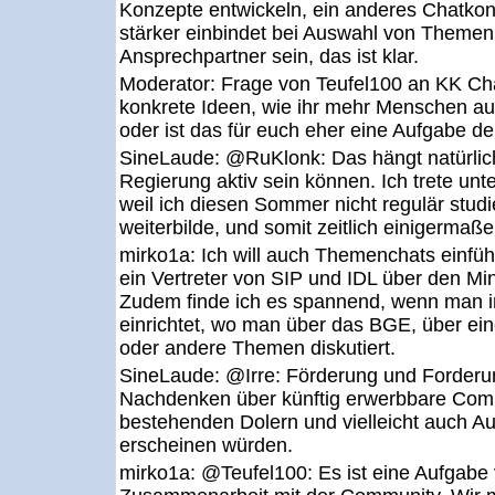
Konzepte entwickeln, ein anderes Chatko
stärker einbindet bei Auswahl von Themen
Ansprechpartner sein, das ist klar.
Moderator:
Frage von Teufel100 an KK Ch
konkrete Ideen, wie ihr mehr Menschen auf
oder ist das für euch eher eine Aufgabe d
SineLaude:
@RuKlonk: Das hängt natürlich
Regierung aktiv sein können. Ich trete u
weil ich diesen Sommer nicht regulär studi
weiterbilde, und somit zeitlich einigermaßen
mirko1a:
Ich will auch Themenchats einfüh
ein Vertreter von SIP und IDL über den Mi
Zudem finde ich es spannend, wenn man i
einrichtet, wo man über das BGE, über eine
oder andere Themen diskutiert.
SineLaude:
@Irre: Förderung und Forderu
Nachdenken über künftig erwerbbare Com
bestehenden Dolern und vielleicht auch A
erscheinen würden.
mirko1a:
@Teufel100: Es ist eine Aufgabe 