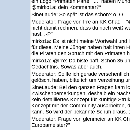
ein Logo "Primaten Partei" ... "haben Mund
@mirko1a: dein Kommentar?"
SineLaude:
So spät ist das schon? o_O
Moderator:
Frage von Irre an KK Chat: "@
nicht damit rechnen, dass du noch weiß w
hast. ;-P"
mirko1a:
Es ist nicht meine Wortwahl und 
für diese. Meine Jünger haben halt ihren 
die Piraten den Spruch mit den Primaten
mirko1a:
@Irre: Da biste baff. Schon 35 u
Gedächtnis. Sowas aber auch.
Moderator:
Sollte ich gerade versehentlic
gelöscht haben, bitte ich um Verzeihung u
SineLaude:
Bei den ganzen Fragen kam ic
Zwischenbemerkungen, deshalb ein Nachs
kein detailliertes Konzept für künftige Stru
Konzept mit der Community ausarbeiten, d
kann. So wird der bekannte Schuh draus. ;
Moderator:
Frage von glenmeier an KK C
Europameister?"