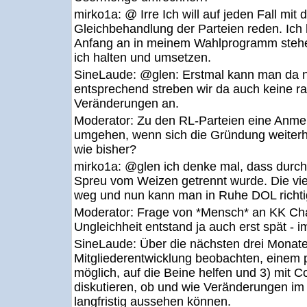
mirko1a:
@ Irre Ich will auf jeden Fall mit
Gleichbehandlung der Parteien reden. Ich
Anfang an in meinem Wahlprogramm stehen
ich halten und umsetzen.
SineLaude:
@glen: Erstmal kann man da n
entsprechend streben wir da auch keine 
Veränderungen an.
Moderator:
Zu den RL-Parteien eine Anmer
umgehen, wenn sich die Gründung weiterhin
wie bisher?
mirko1a:
@glen ich denke mal, dass durch
Spreu vom Weizen getrennt wurde. Die vie
weg und nun kann man in Ruhe DOL richti
Moderator:
Frage von *Mensch* an KK C
Ungleichheit entstand ja auch erst spät - i
SineLaude:
Über die nächsten drei Monate 
Mitgliederentwicklung beobachten, einem p
möglich, auf die Beine helfen und 3) mit
diskutieren, ob und wie Veränderungen i
langfristig aussehen können.