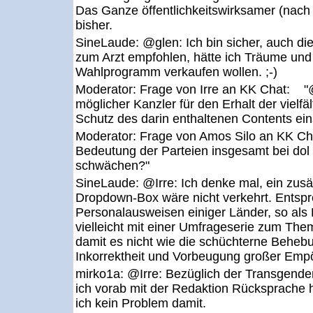
Das Ganze öffentlichkeitswirksamer (nach
bisher.
SineLaude:
@glen: Ich bin sicher, auch di
zum Arzt empfohlen, hätte ich Träume und
Wahlprogramm verkaufen wollen. ;-)
Moderator:
Frage von Irre an KK Chat: "@
möglicher Kanzler für den Erhalt der vielfä
Schutz des darin enthaltenen Contents ei
Moderator:
Frage von Amos Silo an KK Cha
Bedeutung der Parteien insgesamt bei dol 
schwächen?"
SineLaude:
@Irre: Ich denke mal, ein zusä
Dropdown-Box wäre nicht verkehrt. Entsp
Personalausweisen einiger Länder, so als 
vielleicht mit einer Umfrageserie zum The
damit es nicht wie die schüchterne Behebu
Inkorrektheit und Vorbeugung großer Empö
mirko1a:
@Irre: Bezüglich der Transgend
ich vorab mit der Redaktion Rücksprache 
ich kein Problem damit.