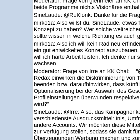
Moderator:
Frage von glenmeier an KK Cha
beide Programme nichts Visionäres enthal
SineLaude:
@RuKlonk: Danke für die Frage
mirko1a:
Also willst du, SineLaude, etwas 
Konzept zu haben? Wer solche weitreichen
sollte wissen in welche Richtung es auch g
mirko1a:
Also ich will kein Rad neu erfinden
ein gut entwickeltes Konzept auszubauen.
will ich harte Arbeit leisten. Ich denke nu
wachsen.
Moderator:
Frage von Irre an KK Chat: "@
Redax einwirken die Diskriminierung von 
beenden bzw. daraufhinwirken, dass künfti
Optionalisierung bei der Auswahl des Gesc
Profileinstellungen überwunden respektive
wird?"
SineLaude:
@Irre: Also, das Kampagnenkon
verschiedenste Ausdrucksmittel: Inis, Umfr
andere Accounts. Wir möchten diese Mittel
zur Verfügung stellen, sodass sie damit für
Überzeugungen Werbung machen und zum 