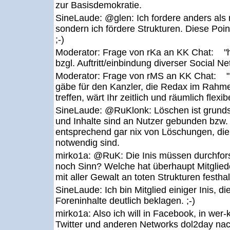
zur Basisdemokratie.
SineLaude:
@glen: Ich fordere anders als
sondern ich fördere Strukturen. Diese Poin
;-)
Moderator:
Frage von rKa an KK Chat: "h
bzgl. Auftritt/einbindung diverser Social N
Moderator:
Frage von rMS an KK Chat: "Fa
gäbe für den Kanzler, die Redax im Rahme
treffen, wärt Ihr zeitlich und räumlich flexib
SineLaude:
@RuKlonk: Löschen ist grundsä
und Inhalte sind an Nutzer gebunden bzw. 
entsprechend gar nix von Löschungen, die r
notwendig sind.
mirko1a:
@RuK: Die Inis müssen durchfor
noch Sinn? Welche hat überhaupt Mitgliede
mit aller Gewalt an toten Strukturen festhal
SineLaude:
Ich bin Mitglied einiger Inis, di
Foreninhalte deutlich beklagen. ;-)
mirko1a:
Also ich will in Facebook, in wer
Twitter und anderen Networks dol2day na