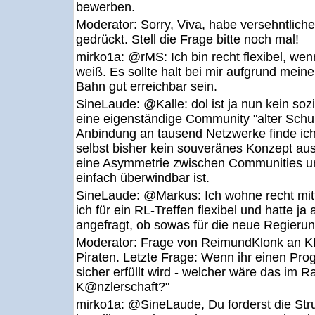
bewerben.
Moderator:
Sorry, Viva, habe versehntlich
gedrückt. Stell die Frage bitte noch mal!
mirko1a:
@rMS: Ich bin recht flexibel, wen
weiß. Es sollte halt bei mir aufgrund mein
Bahn gut erreichbar sein.
SineLaude:
@Kalle: dol ist ja nun kein so
eine eigenständige Community "alter Schu
Anbindung an tausend Netzwerke finde ich
selbst bisher kein souveränes Konzept au
eine Asymmetrie zwischen Communities un
einfach überwindbar ist.
SineLaude:
@Markus: Ich wohne recht mit
ich für ein RL-Treffen flexibel und hatte ja
angefragt, ob sowas für die neue Regierung 
Moderator:
Frage von ReimundKlonk an K
Piraten. Letzte Frage: Wenn ihr einen Pro
sicher erfüllt wird - welcher wäre das im 
K@nzlerschaft?"
mirko1a:
@SineLaude, Du forderst die Struk