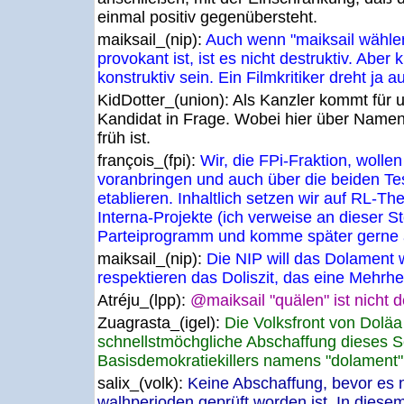
einmal positiv gegenübersteht.
maiksail_(nip):
Auch wenn "maiksail wählen
provokant ist, ist es nicht destruktiv. Aber 
konstruktiv sein. Ein Filmkritiker dreht ja a
KidDotter_(union):
Als Kanzler kommt für u
Kandidat in Frage. Wobei hier über Namen
früh ist.
françois_(fpi):
Wir, die FPi-Fraktion, wolle
voranbringen und auch über die beiden Te
etablieren. Inhaltlich setzen wir auf RL-Th
Interna-Projekte (ich verweise an dieser St
Parteiprogramm und komme später gerne au
maiksail_(nip):
Die NIP will das Dolament 
respektieren das Doliszit, das eine Mehrhei
Atréju_(lpp):
@maiksail "quälen" ist nicht d
Zuagrasta_(igel):
Die Volksfront von Doläa 
schnellstmöchgliche Abschaffung dieses Se
Basisdemokratiekillers namens "dolament"
salix_(volk):
Keine Abschaffung, bevor es 
walhperioden geprüft worden ist. In diesem