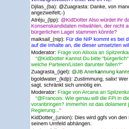
Djilas_(ba):
@Zuagrasta: Danke, von manc
angezweifelt;-)
Atréju_(lpp):
@KidDotter Also würdet ihr d
Konsenskandidaten mitwählen, der nicht a
bürgerlichen Lager stammen könnte?
maiksail_(nip):
Für die NIP kommt es bei de
auf die Inhalte an, die dieser umsetzten wil
Moderator:
Frage von Alixxia an Spitzenka
"@KidDotter Kannst Du bitte "bürgerlich" 
welche Parteien/Listen darunter fallen?"
Zuagrasta_(igel):
@JB Anerk
a
nnung kanns
bgoldwater_(kdp):
Zustimmung, salix! Wer 
sagt, schränkt sich unnötig ein.
Moderator:
Frage von Arcana an Spitzenka
"@Francois: Wie genau will die FPi in di
voranbringen? Immerhin ist das dolament j
Regierung..."
KidDotter_(union):
Dies wird ggfs von de
seinem Umfeld abhängen.