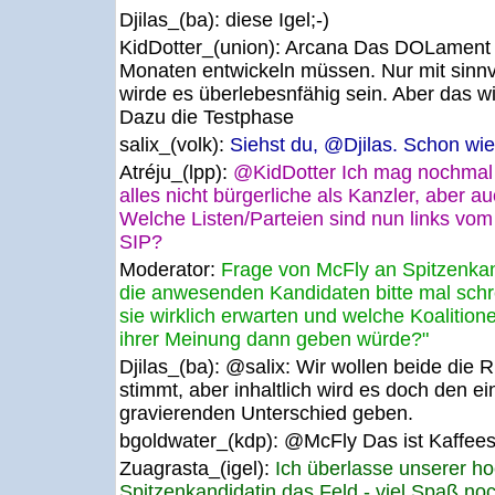
Djilas_(ba):
diese Igel;-)
KidDotter_(union):
Arcana Das DOLament w
Monaten entwickeln müssen. Nur mit sinnvo
wirde es überlebesnfähig sein. Aber das w
Dazu die Testphase
salix_(volk):
Siehst du, @Djilas. Schon wie
Atréju_(lpp):
@KidDotter Ich mag nochmal 
alles nicht bürgerliche als Kanzler, aber 
Welche Listen/Parteien sind nun links vo
SIP?
Moderator:
Frage von McFly an Spitzenk
die anwesenden Kandidaten bitte mal schre
sie wirklich erwarten und welche Koalitio
ihrer Meinung dann geben würde?"
Djilas_(ba):
@salix: Wir wollen beide die R
stimmt, aber inhaltlich wird es doch den e
gravierenden Unterschied geben.
bgoldwater_(kdp):
@McFly Das ist Kaffeesa
Zuagrasta_(igel):
Ich überlasse unserer h
Spitzenkandidatin das Feld - viel Spaß noc