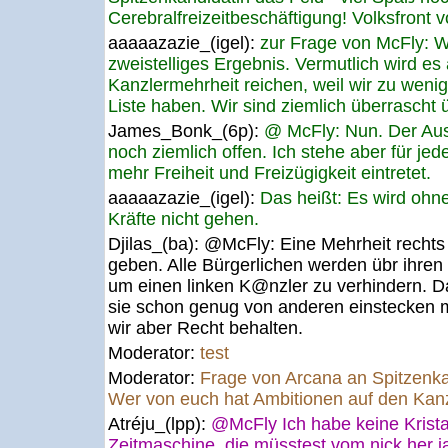
Cerebralfreizeitbeschäftigung! Volksfront 
aaaaazazie_(igel):
zur Frage von McFly: Wi
zweistelliges Ergebnis. Vermutlich wird es 
Kanzlermehrheit reichen, weil wir zu weni
Liste haben. Wir sind ziemlich überrascht 
James_Bonk_(6p):
@ McFly: Nun. Der Aus
noch ziemlich offen. Ich stehe aber für jede
mehr Freiheit und Freizügigkeit eintretet.
aaaaazazie_(igel):
Das heißt: Es wird ohn
Kräfte nicht gehen.
Djilas_(ba):
@McFly: Eine Mehrheit rechts d
geben. Alle Bürgerlichen werden übr ihre
um einen linken K@nzler zu verhindern. Das
sie schon genug von anderen einstecken
wir aber Recht behalten.
Moderator:
test
Moderator:
Frage von Arcana an Spitzenk
Wer von euch hat Ambitionen auf den Kan
Atréju_(lpp):
@McFly Ich habe keine Krista
Zeitmaschine, die müsstest vom nick her j