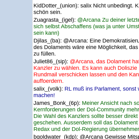
KidDotter_(union):
salix Nicht unbedingt. 
schön sein.
Zuagrasta_(igel):
@Arcana Zu deiner letzt
sich selbst Abschaffens (was ja unter Ums
sein kann)
Djilas_(ba):
@Arcana: Eine Demokratisieru
des Dolaments wäre eine Möglichkeit, da
zu füllen.
Juliet86_(sip):
@Arcana, das Dolament hat 
Kanzler zu wählen. Es kann auch Doliszie 
Rundmail verschicken lassen und den Kan
auffoerdern.
salix_(volk):
RL muß ins Parlament, sonst w
machen!
James_Bonk_(6p):
Meiner Ansicht nach s
Kernforderungen der Dol-Community mehr Ö
Die Wahl des Kanzlers sollte besser direk
geschehen. Ausserdem soll das Dolament
Redax und der Dol-Regierung übernehme
bgoldwater_(kdp):
@Arcana Gewisse Mitsp