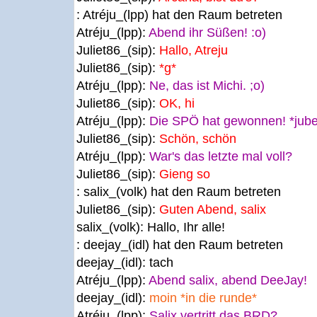
: Atréju_(lpp) hat den Raum betreten
Atréju_(lpp):
Abend ihr Süßen! :o)
Juliet86_(sip):
Hallo, Atreju
Juliet86_(sip):
*g*
Atréju_(lpp):
Ne, das ist Michi. ;o)
Juliet86_(sip):
OK, hi
Atréju_(lpp):
Die SPÖ hat gewonnen! *jube
Juliet86_(sip):
Schön, schön
Atréju_(lpp):
War's das letzte mal voll?
Juliet86_(sip):
Gieng so
: salix_(volk) hat den Raum betreten
Juliet86_(sip):
Guten Abend, salix
salix_(volk):
Hallo, Ihr alle!
: deejay_(idl) hat den Raum betreten
deejay_(idl):
tach
Atréju_(lpp):
Abend salix, abend DeeJay!
deejay_(idl):
moin *in die runde*
Atréju_(lpp):
Salix vertritt das BRD?