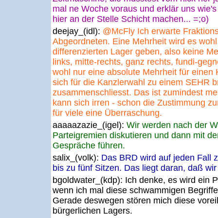
mal ne Woche voraus und erklär uns wie's
hier an der Stelle Schicht machen... =;o)
deejay_(idl):
@McFly Ich erwarte Fraktions
Abgeordneten. Eine Mehrheit wird es wohl 
differenzierten Lager geben, also keine Meh
links, mitte-rechts, ganz rechts, fundi-geg
wohl nur eine absolute Mehrheit für eine
sich für die Kanzlerwahl zu einem SEHR b
zusammenschliesst. Das ist zumindest me
kann sich irren - schon die Zustimmung zu
für viele eine Überraschung.
aaaaazazie_(igel):
Wir werden nach der Wa
Parteigremien diskutieren und dann mit d
Gespräche führen.
salix_(volk):
Das BRD wird auf jeden Fall z
bis zu fünf Sitzen. Das liegt daran, daß wir 
bgoldwater_(kdp):
Ich denke, es wird ein P
wenn ich mal diese schwammigen Begriffe
Gerade deswegen stören mich diese vorei
bürgerlichen Lagers.