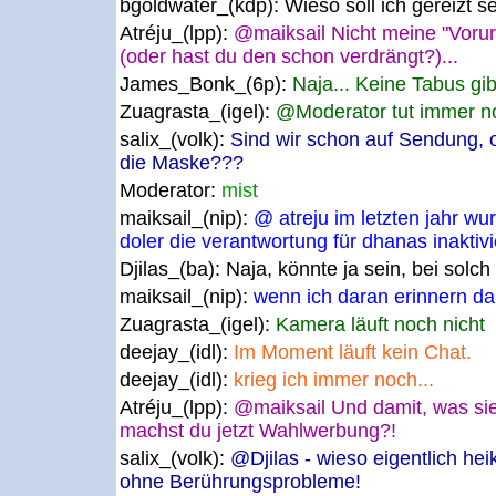
bgoldwater_(kdp):
Wieso soll ich gereizt s
Atréju_(lpp):
@maiksail Nicht meine "Vorur
(oder hast du den schon verdrängt?)...
James_Bonk_(6p):
Naja... Keine Tabus gibt
Zuagrasta_(igel):
@Moderator tut immer no
salix_(volk):
Sind wir schon auf Sendung, 
die Maske???
Moderator:
mist
maiksail_(nip):
@ atreju im letzten jahr w
doler die verantwortung für dhanas inakti
Djilas_(ba):
Naja, könnte ja sein, bei solc
maiksail_(nip):
wenn ich daran erinnern dar
Zuagrasta_(igel):
Kamera läuft noch nicht
deejay_(idl):
Im Moment läuft kein Chat.
deejay_(idl):
krieg ich immer noch...
Atréju_(lpp):
@maiksail Und damit, was sie
machst du jetzt Wahlwerbung?!
salix_(volk):
@Djilas - wieso eigentlich he
ohne Berührungsprobleme!