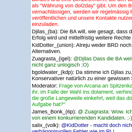
als "Währung von dol2day" gibt. Um den B
vernachlässigen, werden wir regelmässig 
veröffentlichen und unsere Kontakte nutze
einzuladen.
Djilas_(ba):
Die BA will, wie gesagt, dass 
Erfolg wird und mittelfristig weitere Rechte 
KidDotter_(union):
Atreju weder BRD noch 
Alternativen.
Zuagrasta_(igel):
@Djilas Dass die BA weit
nicht ganz unlogisch ;O)
bgoldwater_(kdp):
Da stimme ich Djilas zu,
Konservativer natürlich zu einer gewissen
Moderator:
Frage von Arcana an Spitzenk
ihr, im Falle der Wahl ins dolament, verh
die große Langeweile einkehrt, weil das do
Aufgabe hat?"
James_Bonk_(6p):
@ Zuagrasta: Wow. I
von einem konkurrierenden Kandidaten. ;-
salix_(volk):
@KidDotter - macht doch nich
verhängnisvollen Fehler wie im RL!