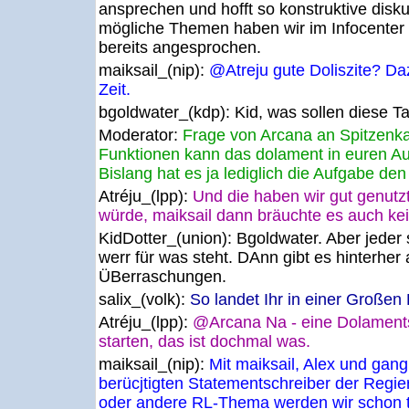
ansprechen und hofft so konstruktive disk
mögliche Themen haben wir im Infocenter
bereits angesprochen.
maiksail_(nip):
@Atreju gute Doliszite? Daz
Zeit.
bgoldwater_(kdp):
Kid, was sollen diese T
Moderator:
Frage von Arcana an Spitzen
Funktionen kann das dolament in euren 
Bislang hat es ja lediglich die Aufgabe de
Atréju_(lpp):
Und die haben wir gut genutzt
würde, maiksail dann bräuchte es auch ke
KidDotter_(union):
Bgoldwater. Aber jeder 
werr für was steht. DAnn gibt es hinterher
ÜBerraschungen.
salix_(volk):
So landet Ihr in einer Großen 
Atréju_(lpp):
@Arcana Na - eine Dolaments
starten, das ist dochmal was.
maiksail_(nip):
Mit maiksail, Alex und gang
berücjtigten Statementschreiber der Regie
oder andere RL-Thema werden wir schon t