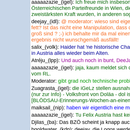
aaaaazazie_(igel):
Ich freue mich insbeson
Österreichischen Parteifreunde in Wien, di
zweistärksten Kraft wurden, in anderen sog
deejay_(idl):
@ moderator: wieso sind eige
fett? Ist das nicht eine Manipulation, dass d
groß sind ? ;-) ich behalte mir da mal eine
ergebnis nicht wunschgemäß ausfällt!
salix_(volk):
Haider hat 'ne historische Ch
in Austria alles wieder beim Alten.
Atréju_(lpp):
Und auch noch in bunt, DeeJay
aaaaazazie_(igel):
jaja, kaum meldet sich 
vom RL.
Moderator:
gibt grad noch technische pro
Zuagrasta_(igel):
die iGeLz stellen ausna
(nur zur Info) - Volksfront von Doläa - dol i
[BLÖDSAU-Erinnerungs-Wochen-an-einem
maiksail_(nip):
haben wir eigentlich eine 
aaaaazazie_(igel):
Tu Felix Austria hast k
Djilas_(ba):
Das BZÖ scheint ja knapp auch
bgoldwater_(kdp):
deejay, die Logos werd