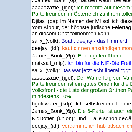
: James_Bonk_(6p) hat den Raum betrete
aaaaazazie_(igel):
Ich möchte auf diese
Parteifreunden in Österreich zu ihrem tol
Djilas_(ba):
Im Namen der MI soll ich dies
Yom Kippur, der höchste jüdische Feiertag
an diesem Chat teilnehmen kann.
salix_(volk):
Boah, deejay - das flimmert!
deejay_(idl):
kauf dir nen anständigen monit
James_Bonk_(6p):
Einen guten Abend
maiksail_(nip):
Ich bin für die NIP-Die Freih
salix_(volk):
Das war jetzt echt liberal *gg*
aaaaazazie_(igel):
Der Wahlerfolg von Van
Parteifreunden ist ein gutes Omen für die
Volksfront - die Liste der großen Grünen Par
mindestens 10%.
bgoldwater_(kdp):
Ich selbstredend für die
James_Bonk_(6p):
Die 6-Partei ist auch ein
KidDotter_(union):
Und.... alle schon gewä
deejay_(idl):
verdammt. ich hab tatsächlich