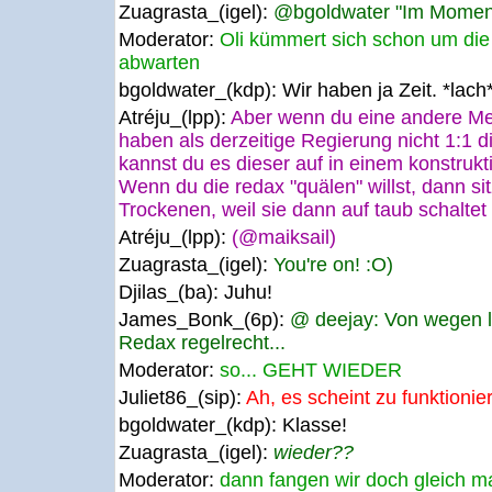
Zuagrasta_(igel):
@bgoldwater "Im Moment 
Moderator:
Oli kümmert sich schon um die 
abwarten
bgoldwater_(kdp):
Wir haben ja Zeit. *lach
Atréju_(lpp):
Aber wenn du eine andere Me
haben als derzeitige Regierung nicht 1:1 
kannst du es dieser auf in einem konstruk
Wenn du die redax "quälen" willst, dann si
Trockenen, weil sie dann auf taub schaltet 
Atréju_(lpp):
(@maiksail)
Zuagrasta_(igel):
You're on! :O)
Djilas_(ba):
Juhu!
James_Bonk_(6p):
@ deejay: Von wegen li
Redax regelrecht...
Moderator:
so... GEHT WIEDER
Juliet86_(sip):
Ah, es scheint zu funktionie
bgoldwater_(kdp):
Klasse!
Zuagrasta_(igel):
wieder??
Moderator:
dann fangen wir doch gleich ma