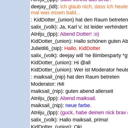
deejay_(idl):
ich glaub nich, dass ich heute
mal was essen bald...
: KidDotter_(union) hat den Raum betreten
salix_(volk):
Ja, Karl V. ist leider verhinde
Atréju_(lpp):
Abend Dotter! :o)
KidDotter_(union):
Hallo schönen guten Ab
Juliet86_(sip):
Hallo, KidDotter
salix_(volk):
deejay will 'ne Bimbesparty *g
KidDotter_(union):
Hi @all
KidDotter_(union):
Wer ist Moderator heu
: maiksail_(nip) hat den Raum betreten
Moderator:
rMi
maiksail_(nip):
guten abend allerseit
Atréju_(lpp):
Abend maiksail.
maiksail_(nip):
neue farbe.
Atréju_(lpp):
(guck, habe deinen nick brav 
salix_(volk):
Hallo maiksail, prima!
KidDotter_(union):
Oki