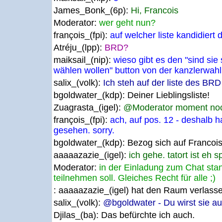
James_Bonk_(6p):
Hi, Francois
Moderator:
wer geht nun?
françois_(fpi):
auf welcher liste kandidiert 
Atréju_(lpp):
BRD?
maiksail_(nip):
wieso gibt es den "sind sie 
wählen wollen" button von der kanzlerwahl
salix_(volk):
Ich steh auf der liste des BRD
bgoldwater_(kdp):
Deiner Lieblingsliste!
Zuagrasta_(igel):
@Moderator moment no
françois_(fpi):
ach, auf pos. 12 - deshalb h
gesehen. sorry.
bgoldwater_(kdp):
Bezog sich auf Francois
aaaaazazie_(igel):
ich gehe. tatort ist eh 
Moderator:
in der Einladung zum Chat stan
teilnehmen soll. Gleiches Recht für alle ;)
: aaaaazazie_(igel) hat den Raum verlass
salix_(volk):
@bgoldwater - Du wirst sie au
Djilas_(ba):
Das befürchte ich auch.