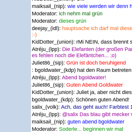
maiksail_(nip):
wie viele werden wir denn 
Moderator:
ich nehm mal grün
Moderator:
dieses grün
deejay_(idl):
hauptsache ich darf mal dies
:-)
KidDotter_(union):
rMi NEIN, dass brennt 
Atréju_(lpp):
Die Elefanten (der großen Par
es fehlen noch die Elefäntchen... ;o)
Juliet86_(sip):
Grün ist doch beruhigend
: bgoldwater_(kdp) hat den Raum betreten
Atréju_(lpp):
Abend bgoldwater!
Juliet86_(sip):
Guten Abend Goldwater
KidDotter_(union):
Juliet ja, aber nicht die
bgoldwater_(kdp):
Schönen guten Abend!
salix_(volk):
Ach, das geht auch! Farbtest 1.
Atréju_(lpp):
@salix Das blau gibt mecker v
maiksail_(nip):
guten abend bgoldwater
Moderator:
Soderle... beginnen wir mal