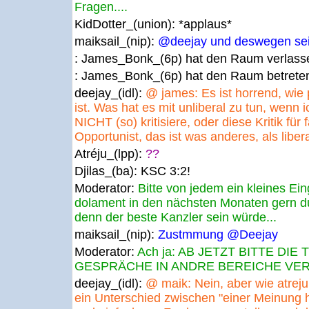
Fragen....
KidDotter_(union):
*applaus*
maiksail_(nip):
@deejay und deswegen se
: James_Bonk_(6p) hat den Raum verlass
: James_Bonk_(6p) hat den Raum betrete
deejay_(idl):
@ james: Es ist horrend, wie
ist. Was hat es mit unliberal zu tun, wenn 
NICHT (so) kritisiere, oder diese Kritik für 
Opportunist, das ist was anderes, als libera
Atréju_(lpp):
??
Djilas_(ba):
KSC 3:2!
Moderator:
Bitte von jedem ein kleines Ei
dolament in den nächsten Monaten gern 
denn der beste Kanzler sein würde...
maiksail_(nip):
Zustmmung @Deejay
Moderator:
Ach ja: AB JETZT BITTE D
GESPRÄCHE IN ANDRE BEREICHE VER
deejay_(idl):
@ maik: Nein, aber wie atreju
ein Unterschied zwischen "einer Meinung 