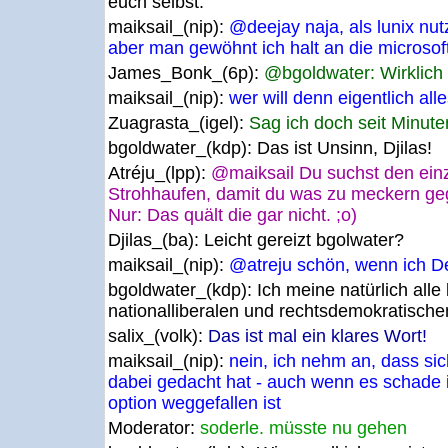
euch selbst.
maiksail_(nip):
@deejay naja, als lunix nut
aber man gewöhnt ich halt an die microsoft
James_Bonk_(6p):
@bgoldwater: Wirklich
maiksail_(nip):
wer will denn eigentlich al
Zuagrasta_(igel):
Sag ich doch seit Minute
bgoldwater_(kdp):
Das ist Unsinn, Djilas!
Atréju_(lpp):
@maiksail Du suchst den ein
Strohhaufen, damit du was zu meckern ge
Nur: Das quält die gar nicht. ;o)
Djilas_(ba):
Leicht gereizt bgolwater?
maiksail_(nip):
@atreju schön, wenn ich Dei
bgoldwater_(kdp):
Ich meine natürlich alle
nationalliberalen und rechtsdemokratische
salix_(volk):
Das ist mal ein klares Wort!
maiksail_(nip):
nein, ich nehm an, dass s
dabei gedacht hat - auch wenn es schade is
option weggefallen ist
Moderator:
soderle. müsste nu gehen