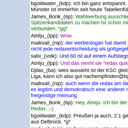
bgoldwater_(kdp):
Ich bin ganz entspannt,
Münster ist immerhin seit heute Tabellenfü
James_Bonk_(6p):
Wahlwerbung ausschlie
Spitzenkandidaten zu machen ist schon mi
verbunden. *gg*
Atréju_(lpp):
Wow
maiksail_(nip):
der werbeslogan hat damit 
nicht jede redaxentscheidung als gottge
salix_(volk):
Und 60 ist auf einem Aufstiegs
Atréju_(lpp):
Und das nennt sie "redax quä
Djilas_(ba):
wies aussieht ist der KSC glei
Liga, kann ich also gut nachempfinden@b
maiksail_(nip):
auch wenn die redax am län
es legitim und demokratisch eine anderer
freigeistige meinung
James_Bonk_(6p):
Hey, Atreju: Ich bin de
Redax. ;-)
bgoldwater_(kdp):
Preußen ja auch, 2:1 g
aus Delbrück. *g*