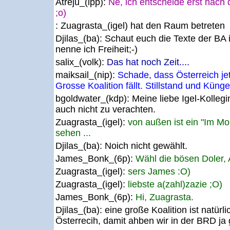
Atréju_(lpp):
Ne, ich entscheide erst nach 
;o)
: Zuagrasta_(igel) hat den Raum betreten
Djilas_(ba):
Schaut euch die Texte der BA 
nenne ich Freiheit;-)
salix_(volk):
Das hat noch Zeit....
maiksail_(nip):
Schade, dass Österreich jet
Grosse Koalition fällt. Stillstand und Künge
bgoldwater_(kdp):
Meine liebe Igel-Kolleg
auch nicht zu verachten.
Zuagrasta_(igel):
von außen ist ein "Im Mo
sehen ...
Djilas_(ba):
Noich nicht gewählt.
James_Bonk_(6p):
Wähl die bösen Doler, A
Zuagrasta_(igel):
sers James :O)
Zuagrasta_(igel):
liebste a(zahl)zazie ;O)
James_Bonk_(6p):
Hi, Zuagrasta.
Djilas_(ba):
eine große Koalition ist natürl
Österrecih, damit ahben wir in der BRD j