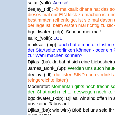
salix_(volk):
Ach so!
deejay_(idl):
@ maiksail: dhana hat das s
dieses mal nur EIN klick zu machen ist und
bestimmten reihenfolge, ist sie mal davo
der lage ist, beim ersten mal richtig zu klic
bgoldwater_(kdp):
Schaun mer mal!
salix_(volk):
LOL
maiksail_(nip):
auch hätte man die Listen 
der Startseite verlinken können - oder ei
zur Wahl machen können?
Djilas_(ba):
da bahnt sich eine Liebesheirat
James_Bonk_(6p):
Werden uns auch heute
deejay_(idl):
die listen SIND doch verlinkt a
(eingereichte listen)
Moderator:
Momentan gibts noch trechnisc
den Chat noch nicht... deswegen noch kei
bgoldwater_(kdp):
Djilas, wir sind offen i
uns keine Tabus auf.
Djilas_(ba):
wie wir;-) Bloß bei uns seid ihr