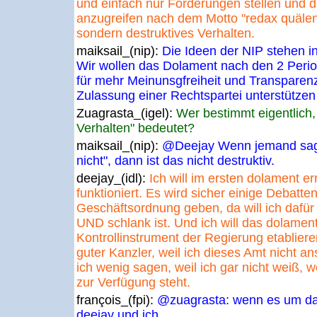
und einfach nur Forderungen stellen und d
anzugreifen nach dem Motto "redax quälen
sondern destruktives Verhalten.
maiksail_(nip):
Die Ideen der NIP stehen 
Wir wollen das Dolament nach den 2 Peri
für mehr Meinunsgfreiheit und Transparenz
Zulassung einer Rechtspartei unterstützen
Zuagrasta_(igel):
Wer bestimmt eigentlich,
Verhalten" bedeutet?
maiksail_(nip):
@Deejay Wenn jemand sagt,
nicht", dann ist das nicht destruktiv.
deejay_(idl):
Ich will im ersten dolament er
funktioniert. Es wird sicher einige Debatte
Geschäftsordnung geben, da will ich dafür
UND schlank ist. Und ich will das dolamen
Kontrollinstrument der Regierung etablier
guter Kanzler, weil ich dieses Amt nicht a
ich wenig sagen, weil ich gar nicht weiß, 
zur Verfügung steht.
françois_(fpi):
@zuagrasta: wenn es um das
deejay und ich.