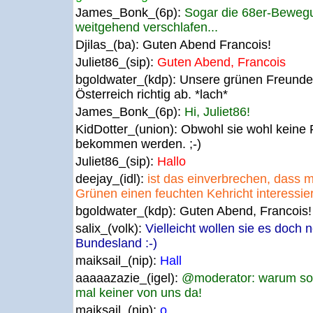
James_Bonk_(6p):
Sogar die 68er-Bewegu
weitgehend verschlafen...
Djilas_(ba):
Guten Abend Francois!
Juliet86_(sip):
Guten Abend, Francois
bgoldwater_(kdp):
Unsere grünen Freunde
Österreich richtig ab. *lach*
James_Bonk_(6p):
Hi, Juliet86!
KidDotter_(union):
Obwohl sie wohl keine 
bekommen werden. ;-)
Juliet86_(sip):
Hallo
deejay_(idl):
ist das einverbrechen, dass m
Grünen einen feuchten Kehricht interessie
bgoldwater_(kdp):
Guten Abend, Francois!
salix_(volk):
Vielleicht wollen sie es doch 
Bundesland :-)
maiksail_(nip):
Hall
aaaaazazie_(igel):
@moderator: warum so k
mal keiner von uns da!
maiksail_(nip):
o