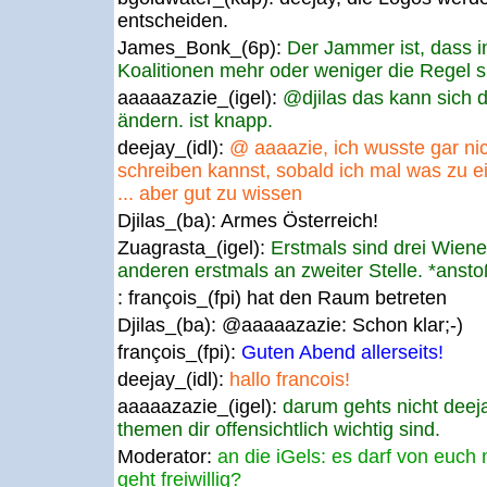
entscheiden.
James_Bonk_(6p):
Der Jammer ist, dass i
Koalitionen mehr oder weniger die Regel si
aaaaazazie_(igel):
@djilas das kann sich 
ändern. ist knapp.
deejay_(idl):
@ aaaazie, ich wusste gar ni
schreiben kannst, sobald ich mal was zu 
... aber gut zu wissen
Djilas_(ba):
Armes Österreich!
Zuagrasta_(igel):
Erstmals sind drei Wiener
anderen erstmals an zweiter Stelle. *ansto
: françois_(fpi) hat den Raum betreten
Djilas_(ba):
@aaaaazazie: Schon klar;-)
françois_(fpi):
Guten Abend allerseits!
deejay_(idl):
hallo francois!
aaaaazazie_(igel):
darum gehts nicht deej
themen dir offensichtlich wichtig sind.
Moderator:
an die iGels: es darf von euch 
geht freiwillig?