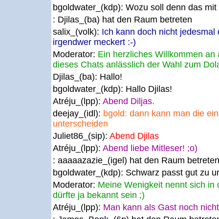
bgoldwater_(kdp):
Wozu soll denn das mit 
: Djilas_(ba) hat den Raum betreten
salix_(volk):
Ich kann doch nicht jedesmal
irgendwer meckert :-)
Moderator:
Ein herzliches Willkommen an a
dieses Chats anlässlich der Wahl zum Do
Djilas_(ba):
Hallo!
bgoldwater_(kdp):
Hallo Djilas!
Atréju_(lpp):
Abend Diljas.
deejay_(idl):
bgold: dann kann man die ein
unterscheiden
Juliet86_(sip):
Abend Djilas
Atréju_(lpp):
Abend liebe Mitleser! ;o)
: aaaaazazie_(igel) hat den Raum betrete
bgoldwater_(kdp):
Schwarz passt gut zu u
Moderator:
Meine Wenigkeit nennt sich in 
dürfte ja bekannt sein ;)
Atréju_(lpp):
Man kann als Gast noch nich