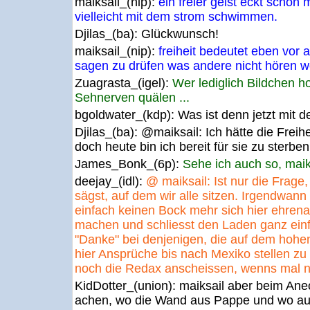
maiksail_(nip):
ein freier geist eckt schon
vielleicht mit dem strom schwimmen.
Djilas_(ba):
Glückwunsch!
maiksail_(nip):
freiheit bedeutet eben vor 
sagen zu drüfen was andere nicht hören w
Zuagrasta_(igel):
Wer lediglich Bildchen 
Sehnerven quälen ...
bgoldwater_(kdp):
Was ist denn jetzt mit d
Djilas_(ba):
@maiksail: Ich hätte die Freihei
doch heute bin ich bereit für sie zu sterben
James_Bonk_(6p):
Sehe ich auch so, maik
deejay_(idl):
@ maiksail: Ist nur die Frage
sägst, auf dem wir alle sitzen. Irgendwan
einfach keinen Bock mehr sich hier ehrena
machen und schliesst den Laden ganz einf
"Danke" bei denjenigen, die auf dem hohe
hier Ansprüche bis nach Mexiko stellen z
noch die Redax anscheissen, wenns mal nic
KidDotter_(union):
maiksail aber beim Ane
achen, wo die Wand aus Pappe und wo aus