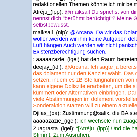
redaktionellen Themen könnte ich mir bei
Atréju_(lpp):
@maiksail Du sprichst von dir
nennst dich "berühmt berüchtigt"? Meine G
selbstbewusst.
maiksail_(nip):
@Arcana. Da wir das Dola
wollen,werden wir ihm keine Aufgaben dele
Luft hängen Auch werden wir nicht panisc
Existenzberechtigung suchen.
: aaaaazazie_(igel) hat den Raum betrete
deejay_(idl):
@Arcana: Ich sagte ja bereits: 
das dolament nur den Kanzler wählt. Das
setzen, indem es zB Stellungnahmen von d
kann eigene Doliszite erarbeiten, um die s
kümmert oder Alternativen einbringen. Dar
viele Abstimmungen im dolament vorstelle
Sonderaktion starten will zu einem aktuelle
Djilas_(ba):
Zustimmung@salix, die BA steh
aaaaazazie_(igel):
ich wechsele nun zuaga
Zuagrasta_(igel):
"[Atréju_(lpp)] Und die ha
Stimmt. Zum Ausruhen.