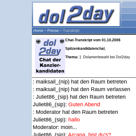
Home
>
Presse
> Transkript
Chat-Transkript vom 01.10.2006
Spitzenkandidatenchat
,
Thema:
1. Dolamentswahl bei Dol2day
: maiksail_(nip) hat den Raum betreten
: maiksail_(nip) hat den Raum verlassen
: Juliet86_(sip) hat den Raum betreten
Juliet86_(sip):
Guten Abend
: Moderator hat den Raum betreten
Juliet86_(sip):
hallo
Moderator:
moin...
Juliet86_(sip):
Arcana, bist du's?