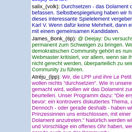
salix_(volk):
Durchsetzen - das Dolament d
befassen. Selbstbespiegelung haben wir h
dieses interessante Spielelement vergeben
Karl V. Wenn dafür keine Mehrheit, dann e
mit einem gemeinsamen Kandidaten.
James_Bonk_(6p):
@ Deejay: Du versuchst
permanent zum Schweigen zu bringen. Wei
demokratischen Community gehört es nun
Webmaster kritisiert, vor allem, wenn sie
nicht gerecht werden, überparteilich zu s
Community zu führen.
Atréju_(lpp):
Wir, die LPP und ihre Le Peti
wollen nichts "durchsetzen". Wie in unse
gemacht wird, wollen wir das Dolament zun
beurteilen. Unser Programm dazu: "Die er
bevor: ein kontrovers diskutiertes Thema, 
Dennoch - oder gerade deshalb - haben wi
Prinzessinnen uns entschlossen, mit einer 
Dolament anzutreten." Natürlich werden wi
und Vorschläge ein offenes Ohr haben, welc