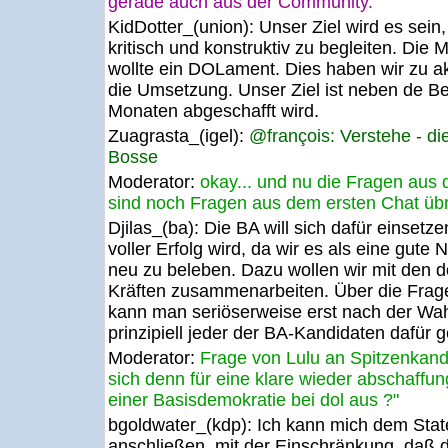
gerade auch aus der Community.
KidDotter_(union):
Unser Ziel wird es sei
kritisch und konstruktiv zu begleiten. Die
wollte ein DOLament. Dies haben wir zu ak
die Umsetzung. Unser Ziel ist neben de Be
Monaten abgeschafft wird.
Zuagrasta_(igel):
@françois: Verstehe - di
Bosse
Moderator:
okay... und nu die Fragen aus 
sind noch Fragen aus dem ersten Chat übri
Djilas_(ba):
Die BA will sich dafür einsetz
voller Erfolg wird, da wir es als eine gut
neu zu beleben. Dazu wollen wir mit den 
Kräften zusammenarbeiten. Über die Frag
kann man seriöserweise erst nach der Wahl
prinzipiell jeder der BA-Kandidaten dafür g
Moderator:
Frage von Lulu an Spitzenkan
sich denn für eine klare wieder abschaffu
einer Basisdemokratie bei dol aus ?"
bgoldwater_(kdp):
Ich kann mich dem Stat
anschließen, mit der Einschränkung, daß