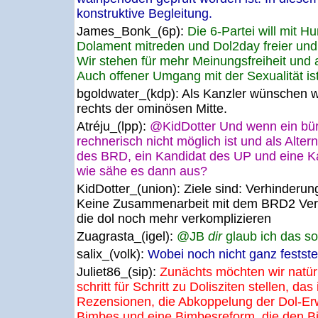
konstruktive Begleitung.
James_Bonk_(6p):
Die 6-Partei will mit H
Dolament mitreden und Dol2day freier und f
Wir stehen für mehr Meinungsfreiheit und al
Auch offener Umgang mit der Sexualität ist
bgoldwater_(kdp):
Als Kanzler wünschen w
rechts der ominösen Mitte.
Atréju_(lpp):
@KidDotter Und wenn ein bür
rechnerisch nicht möglich ist und als Altern
des BRD, ein Kandidat des UP und eine Kan
wie sähe es dann aus?
KidDotter_(union):
Ziele sind: Verhinderu
Keine Zusammenarbeit mit dem BRD2 Verh
die dol noch mehr verkomplizieren
Zuagrasta_(igel):
@JB
dir
glaub ich das so
salix_(volk):
Wobei noch nicht ganz feststeht
Juliet86_(sip):
Zunächts möchten wir natü
schritt für Schritt zu Dolisziten stellen, da
Rezensionen, die Abkoppelung der Dol-E
Bimbes und eine Bimbesreform, die den B