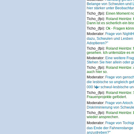
Belange von Schwulen und Le
hier stärker unter Beobachtu
Ticho_(fpi):
Einen Moment noc
Ticho_(fpi):
Roland Heintze: 
Dann ist es sicherlich ein bi
Ticho_(fpi):
Ok - Fragen könne
Moderator:
Frage von NightH
dazu, Schwulen und Lesben 
Adoptieren?"
Ticho_(fpi):
Roland Heintze: f
gesehen. Ich untersütze es mi
Moderator:
Eine weitere Fra
Stehen Sie hier allein oder g
Ticho_(fpi):
Roland Heintze: 
auch hier so.
Moderator:
Frage von gensch
die lesbische so ungleich ge
000 f�r schwul-lesbische u
Ticho_(fpi):
Roland Heintze: S
Frauenprojekte gefödert.
Moderator:
Frage von Arioc
Diskriminierung von Schwulen
Ticho_(fpi):
Roland Heintze: 
wieder ansprechen.
Moderator:
Frage von Tochig
das Ende der Fahnenstange 
anzustreben?"