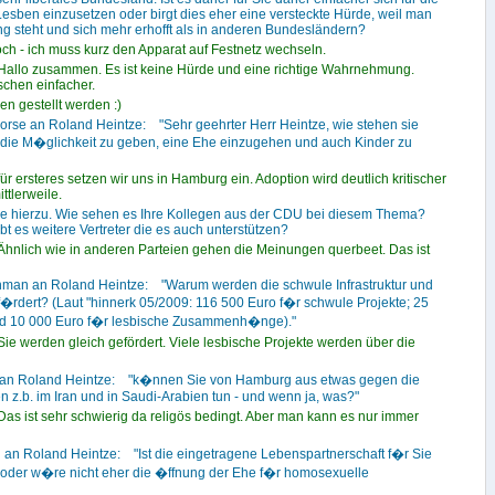
sben einzusetzen oder birgt dies eher eine versteckte Hürde, weil man
ng steht und sich mehr erhofft als in anderen Bundesländern?
h - ich muss kurz den Apparat auf Festnetz wechseln.
Hallo zusammen. Es ist keine Hürde und eine richtige Wahrnehmung.
sschen einfacher.
n gestellt werden :)
orse an Roland Heintze: "Sehr geehrter Herr Heintze, wie stehen sie
die M�glichkeit zu geben, eine Ehe einzugehen und auch Kinder zu
ür ersteres setzen wir uns in Hamburg ein. Adoption wird deutlich kritischer
ttlerweile.
ge hierzu. Wie sehen es Ihre Kollegen aus der CDU bei diesem Thema?
ibt es weitere Vertreter die es auch unterstützen?
Ähnlich wie in anderen Parteien gehen die Meinungen querbeet. Das ist
man an Roland Heintze: "Warum werden die schwule Infrastruktur und
f�rdert? (Laut "hinnerk 05/2009: 116 500 Euro f�r schwule Projekte; 25
nd 10 000 Euro f�r lesbische Zusammenh�nge)."
ie werden gleich gefördert. Viele lesbische Projekte werden über die
h an Roland Heintze: "k�nnen Sie von Hamburg aus etwas gegen die
 z.b. im Iran und in Saudi-Arabien tun - und wenn ja, was?"
Das ist sehr schwierig da religös bedingt. Aber man kann es nur immer
i an Roland Heintze: "Ist die eingetragene Lebenspartnerschaft f�r Sie
oder w�re nicht eher die �ffnung der Ehe f�r homosexuelle