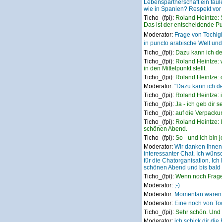
Lebenspartnerschaft ein fau
wie in Spanien? Respekt vor
Ticho_(fpi):
Roland Heintze: 
Das ist der entscheidende Pu
Moderator:
Frage von Tochig
in puncto arabische Welt u
Ticho_(fpi):
Dazu kann ich deta
Ticho_(fpi):
Roland Heintze: w
in den Mittelpunkt stellt.
Ticho_(fpi):
Roland Heintze: 
Moderator:
"Dazu kann ich de
Ticho_(fpi):
Roland Heintze: 
Ticho_(fpi):
Ja - ich geb dir
Ticho_(fpi):
auf die Verpack
Ticho_(fpi):
Roland Heintze: 
schönen Abend.
Ticho_(fpi):
So - und ich bin 
Moderator:
Wir danken Ihnen 
interessanter Chat. Ich wün
für die Chatorganisation. Ic
schönen Abend und bis bald ;
Ticho_(fpi):
Wenn noch Fragen
Moderator:
;-)
Moderator:
Momentan waren k
Moderator:
Eine noch von Toc
Ticho_(fpi):
Sehr schön. Und -
Moderator:
ich schick dir die