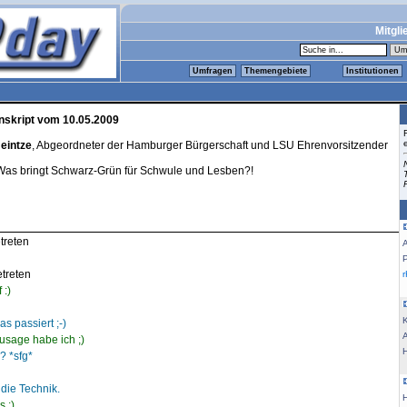
Mitgli
Umfragen
Themengebiete
Institutionen
nskript vom 10.05.2009
eintze
, Abgeordneter der Hamburger Bürgerschaft und LSU Ehrenvorsitzender
Was bringt Schwarz-Grün für Schwule und Lesben?!
treten
etreten
 :)
K
s passiert ;-)
usage habe ich ;)
? *sfg*
 die Technik.
 ;)