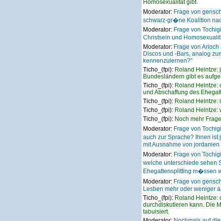
Homosexualität gibt.
Moderator:
Frage von gensc
schwarz-gr�ne Koalition nac
Moderator:
Frage von Tochi
Christsein und Homosexualit
Moderator:
Frage von Arioch
Discos und -Bars, analog z
kennenzulernen?"
Ticho_(fpi):
Roland Heintze: 
Bundesländern gibt es aufge
Ticho_(fpi):
Roland Heintze: 
und Abschaffung des Ehegatte
Ticho_(fpi):
Roland Heintze: i
Ticho_(fpi):
Roland Heintze: w
Ticho_(fpi):
Noch mehr Frag
Moderator:
Frage von Tochig
auch zur Sprache? Ihnen ist
mit Ausnahme von jordanien 
Moderator:
Frage von Tochig
welche unterschiede sehen S
Ehegattensplitting m�ssen wir
Moderator:
Frage von gensc
Lesben mehr oder weniger al
Ticho_(fpi):
Roland Heintze: 
durchdiskutieren kann. Die Ma
tabuisiert.
Moderator:
Nochmals auf die