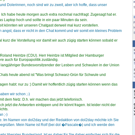
K
 und Dolerinnen, noch sind wir zu zweit, aber ich hoffe, dass unser
Ich habe heute morgen auch extra nochmal nachfragt. Zugesagt hat er.
as Laptop hoch und sollte in ein paar Minuten da sein.
F
it könnten wir unseren Chatgast derweil mal kurz vorstellen.
n angst, dass er nicht in den Chat kommt und wir somit ein kleines Problem
S
 kurz die Vorstellung vor damit wir auch zügig starten können sobald er
e Roland Heintze (CDU). Herr Heintze ist Mitglied der Hamburger
e auch für Europapolitik zuständig.
langjähriger Bundesvorsitzender der Lesben und Schwulen in der Union
ats heute abend ist "Was bringt Schwarz-Grün für Schwule und
ragen habt: nur zu :) Damit wir hoffentlich zügig starten können wenn das
aben wir schon ;-)
it dem Netz. D.h. wir machen das jetzt telefonisch.
h jetzt die Antworten eintippen und ihr könnt fragen. Ist leider nicht der
ichts.
n ;-)
ze. Im Namen von dol2day und der Redaktion von dol2day möchte ich Sie
s begrüßen. Mein Name ist Rolf (bei dol �Pascale�) und ich werde den
ehr liberales Bundesland. Ist es daher für Sie daher einfacher sich für die