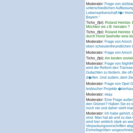
Moderator:
Frage von alzibi
unterschiedlichen Auffassu
Lebensartnerschaft f�r Homo
Bayern."
Ticho_(fpi):
Roland Heintze: E
Möchten sie z:B. heiraten ?
Ticho_(fpi):
Roland Heintze: E
durch Horst Seehofer eine k
Moderator:
Frage von Arioch 
eben schwulenfreundlichen 
Moderator:
Frage von Arioch
Ticho_(fpi):
Am besten soviel
Moderator:
Frage von NightH
wird die Reform des Transsex
Gutachten zu fordern, die o
d�rfen. Und zudem, dem Zwa
Moderator:
Frage von Opel G
lesbischer Projekte �berhaup
Moderator:
okay.
Moderator:
Eine Frage außer
den Grünen? Haben Sie es sic
noch nie und daher sieht ma
Moderator:
Ich habe gehört, 
sind. Man hat ab und zu das 
wird hier wirklich stark an w
Verpackungsvorschriften abge
Einheitsgrößen vorgeschrieb