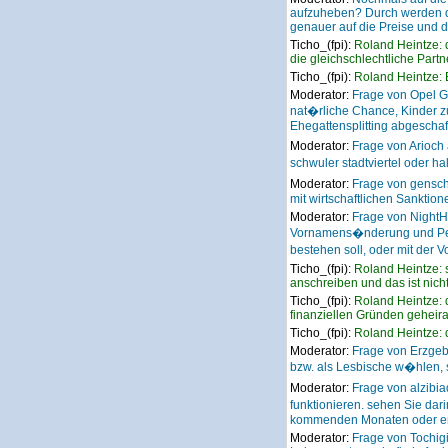
aufzuheben? Durch werden di
genauer auf die Preise und 
Ticho_(fpi):
Roland Heintze: 
die gleichschlechtliche Partn
Ticho_(fpi):
Roland Heintze: E
Moderator:
Frage von Opel G
nat�rliche Chance, Kinder z
Ehegattensplitting abgeschaf
Moderator:
Frage von Arioch
schwuler stadtviertel oder ha
Moderator:
Frage von gensc
mit wirtschaftlichen Sankti
Moderator:
Frage von NightH
Vornamens�nderung und Per
bestehen soll, oder mit de
Ticho_(fpi):
Roland Heintze: 
anschreiben und das ist nic
Ticho_(fpi):
Roland Heintze: d
finanziellen Gründen geheira
Ticho_(fpi):
Roland Heintze: 
Moderator:
Frage von Erzgeb
bzw. als Lesbische w�hlen,
Moderator:
Frage von alzibi
funktionieren. sehen Sie da
kommenden Monaten oder erst
Moderator:
Frage von Tochig