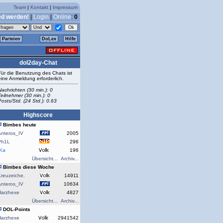
Team
|
Kontakt
|
Impressum
ed werden!
|
Login
|
Online
:
0
Parteien
DoLex
Hilfe
dol2day-Chat
Für die Benutzung des Chats ist
eine Anmeldung erforderlich.
Nachrichten (30 min.): 0
Teilnehmer (30 min.): 0
Posts/Std. (24 Std.): 0.63
Highscore
Bimbes heute
Anteros_IV
2005
Ph1L
296
rKa
196
Übersicht...
Archiv...
Bimbes diese Woche
reuzeiche.
14911
Anteros_IV
10634
Harzhexe
4827
Übersicht...
Archiv...
DOL-Points
Harzhexe
2941542