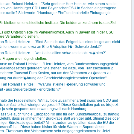
ades an Roland Heintze: "Sehr geehrter Herr Heintze, wie sehen sie die
ngen von Hamburger CDU und Bayerischer CSU in Sachen eingetragene
sexuelle? Stichworte: "Hamburger Ehe" und notarielle Eintragung in
s bleiben unterschiedliche Institute. Die beiden anzunähern ist das Ziel.
s gibt Unterschiede im Parteienkontext. Auch in Bayern ist in der CSU
lare Veränderung sehen.
an Roland Heintze: "Sind Sie nicht das Feigenblatt einer insgesamt nicht
Union, wenn man etwa an Ehe & Adoption f�r Schwule denkt?"
 an Roland Heintze: "weshalb sollten schwule die cdu w�hlen?"
e Fragen wie möglich stellen.
orse an Roland Heintze: "Herr Heintze, vom Bundesverfassungsgericht
uellengesetzes gefordert. Wie stehen sie dazu, von Transsexuellen 2
ft mehrere Tausend Euro Kosten, nur um den Vornamen zu �ndern zu
ng zur durchf�hrung der Geschlechtsangleichenden Operation"
T an Roland Heintze: "Warum ist eine F�rderung schwuler und
t - aus Steuergeldern - erforderlich?"
halb der Fragestellung. Wir läuft die Zusammenarbeit zwischen CDU und
h einfacher/schwieriger vorgestellt? Diese Konstellation gab es bis jetzt
n ja sehr gespannt und erwartungsvoll nach Hamburg.
dass Sie auch für die Europapolitik und für den Bürokratieabbau zuständig
Gefühl, dass es immer mehr Bürokratie statt weniger gibt. Stimmt dies oder
eniger Bürokratie gearbeitet? Mir ist zudem aufgefallen, dass die EU die
schafft hat. Diese haben bisher für viele Waren in Supermärkten
en. Etwas was den Verbrauchern sehr entgegengekommen ist. Jetzt