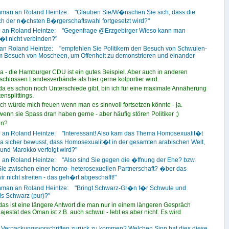
hman an Roland Heintze: "Glauben Sie/W�nschen Sie sich, dass die
h der n�chsten B�rgerschaftswahl fortgesetzt wird?"
gi an Roland Heintze: "Gegenfrage @Erzgebirger Wieso kann man
�t nicht verbinden?"
 an Roland Heintze: "empfehlen Sie Politikern den Besuch von Schwulen-
um Besuch von Moscheen, um Offenheit zu demonstrieren und einander
ja - die Hamburger CDU ist ein gutes Beispiel. Aber auch in anderen
schlossen Landesverbände als hier gerne kolportier wird.
da es schon noch Unterschiede gibt, bin ich für eine maximale Annäherung
nsplittings.
ch würde mich freuen wenn man es sinnvoll fortsetzen könnte - ja.
enn sie Spass dran haben gerne - aber häufig stören Politiker ;)
en?
i an Roland Heintze: "Interessant! Also kam das Thema Homosexualit�t
 ja sicher bewusst, dass Homosexualit�t in der gesamten arabischen Welt,
und Marokko verfolgt wird?"
i an Roland Heintze: "Also sind Sie gegen die �ffnung der Ehe? bzw.
ie zwischen einer homo- heterosexuellen Partnerschaft? �ber das
 nicht streiten - das geh�rt abgeschafft!"
hman an Roland Heintze: "Bringt Schwarz-Gr�n f�r Schwule und
s Schwarz (pur)?"
das ist eine längere Antwort die man nur in einem längeren Gespräch
jestät des Oman ist z.B. auch schwul - lebt es aber nicht. Es wird
 Verpackungsvorschriften zurück zu kommen? Welchen Sinn hat dies diese