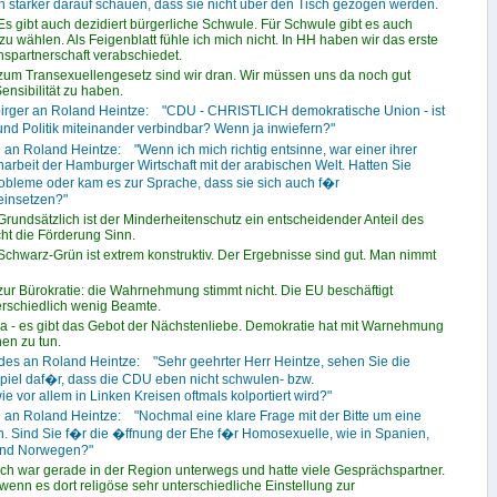
 stärker darauf schauen, dass sie nicht über den Tisch gezogen werden.
Es gibt auch dezidiert bürgerliche Schwule. Für Schwule gibt es auch
ählen. Als Feigenblatt fühle ich mich nicht. In HH haben wir das erste
spartnerschaft verabschiedet.
zum Transexuellengesetz sind wir dran. Wir müssen uns da noch gut
ensibilität zu haben.
irger an Roland Heintze: "CDU - CHRISTLICH demokratische Union - ist
nd Politik miteinander verbindbar? Wenn ja inwiefern?"
 an Roland Heintze: "Wenn ich mich richtig entsinne, war einer ihrer
beit der Hamburger Wirtschaft mit der arabischen Welt. Hatten Sie
robleme oder kam es zur Sprache, dass sie sich auch f�r
einsetzen?"
Grundsätzlich ist der Minderheitenschutz ein entscheidender Anteil des
ht die Förderung Sinn.
Schwarz-Grün ist extrem konstruktiv. Der Ergebnisse sind gut. Man nimmt
zur Bürokratie: die Wahrnehmung stimmt nicht. Die EU beschäftigt
erschiedlich wenig Beamte.
ja - es gibt das Gebot der Nächstenliebe. Demokratie hat mit Warnehmung
en zu tun.
ades an Roland Heintze: "Sehr geehrter Herr Heintze, sehen Sie die
iel daf�r, dass die CDU eben nicht schwulen- bzw.
ie vor allem in Linken Kreisen oftmals kolportiert wird?"
i an Roland Heintze: "Nochmal eine klare Frage mit der Bitte um eine
in. Sind Sie f�r die �ffnung der Ehe f�r Homosexuelle, wie in Spanien,
und Norwegen?"
Ich war gerade in der Region unterwegs und hatte viele Gesprächspartner.
wenn es dort religöse sehr unterschiedliche Einstellung zur