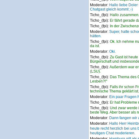
Moderator:
Hallo liebe Doler
Chatgast gleich kommt ;-)
Ticho_(fpi):
Hallo zusammen. 
Ticho_(fpi):
Er fährt gerade d
Ticho_(fpi):
In der Zwischenze
Moderator:
Super, hatte scho
hätten.
Ticho_(fpi):
Ok. Ich nehme mal
da ist.
Moderator:
Oki.
Ticho_(fpi):
Zu Gast ist heut
Bürgerschaft und insbesonder
Ticho_(fpi):
Außerdem war er 
(LSU).
Ticho_(fpi):
Das Thema des Ch
Lesben?!"
Ticho_(fpi):
Falls ihr schon F
technische Thema geklärt ist.
Moderator:
Ein paar Fragen h
Ticho_(fpi):
Er hat Probleme m
Ticho_(fpi):
Und zwar werde ic
beste Weg. Aber besser als n
Moderator:
Dann fangen wir a
Moderator:
Hallo Herr Heint
heute recht herzlich bei un
heutigen Chat moderieren.
Moderator:
Hamburg gilt als s