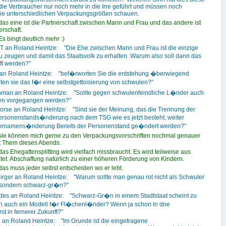
e Verbraucher nur noch mehr in die Irre geführt und müssen noch
die unterschiedlichen Verpackungsgrößen schauen.
das eine ist die Partnerschaft zwischen Mann und Frau und das andere ist
erschaft.
s bingt deutlich mehr :)
T an Roland Heintze: "Die Ehe zwischen Mann und Frau ist die einzige
u zeugen und damit das Staatsvolk zu erhalten. Warum also soll dann das
ft werden?"
 an Roland Heintze: "bef�rworten Sie die entstehung �berwiegend
lten sie das f�r eine selbstgettoisierung von schwulen?"
hman an Roland Heintze: "Sollte gegen schwulenfeindliche L�nder auch
onen vorgegangen werden?"
orse an Roland Heintze: "Sind sie der Meinung, das die Trennung der
sonenstands�nderung nach dem TSG wie es jetzt besteht, weiter
r Vornamens�nderung Bereits der Personenstand ge�ndert werden?"
sie können mich gerne zu den Verpackungsvorschriften nochmal genauer
ht Them dieses Abends.
as Ehegattensplitting wird vielfach missbraucht. Es wird teilweise aus
tet. Abschaffung natürlich zu einer höheren Förderung von Kindern.
das muss jeder selbst entscheiden wo er lebt.
irger an Roland Heintze: "Warum sollte man genau rot nicht als Schwuler
 sondern schwarz-gr�n?"
ades an Roland Heintze: "Schwarz-Gr�n in einem Stadtstaat scheint zu
rin auch ein Modell f�r Fl�chenl�nder? Wenn ja schon in dne
 in fernerer Zukunft?"
i an Roland Heintze: "Im Grunde ist die eingetragene