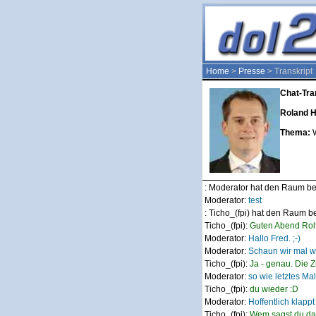
Home
>
Presse
> Transkript
Chat-Tra
Roland H
Thema:
: Moderator hat den Raum be
Moderator:
test
: Ticho_(fpi) hat den Raum b
Ticho_(fpi):
Guten Abend Rolf
Moderator:
Hallo Fred. ;-)
Moderator:
Schaun wir mal wa
Ticho_(fpi):
Ja - genau. Die Z
Moderator:
so wie letztes Mal
Ticho_(fpi):
du wieder :D
Moderator:
Hoffentlich klappt
Ticho_(fpi):
Wem sagst du das