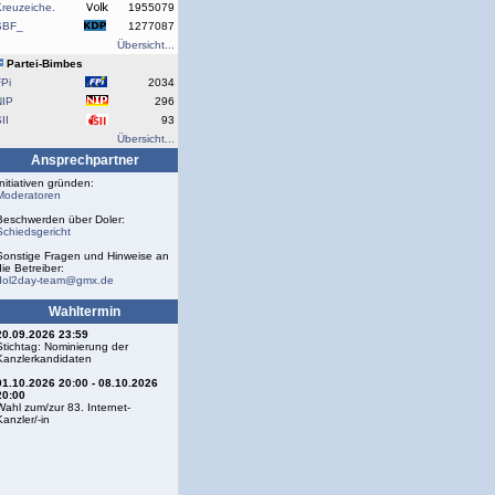
reuzeiche.
1955079
SBF_
1277087
Übersicht...
Partei-Bimbes
Pi
2034
NIP
296
II
93
Übersicht...
Ansprechpartner
Initiativen gründen:
Moderatoren
Beschwerden über Doler:
Schiedsgericht
Sonstige Fragen und Hinweise an
die Betreiber:
dol2day-team@gmx.de
Wahltermin
20.09.2026 23:59
Stichtag: Nominierung der
Kanzlerkandidaten
01.10.2026 20:00 - 08.10.2026
20:00
Wahl zum/zur 83. Internet-
Kanzler/-in