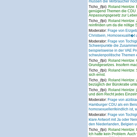
müssen die Verbraucher noch
Ticho_(fpi):
Roland Heintze: 
genügend Themen die CDU zu w
Anpassungsgesetz zur Leben
Ticho_(fpi):
Roland Heintze: 
reinfinden um da die nötige S
Moderator:
Frage von Erzgeb
Christsein, Homosexualit�t u
Moderator:
Frage von Tochigi
Schwerpunkte die Zusammenar
beispielsweise in der VAE P
schwulenpolitische Themen 
Ticho_(fpi):
Roland Heintze: 
Grundgesetzes. Insofern mac
Ticho_(fpi):
Roland Heintze: 
sich ernst.
Ticho_(fpi):
Roland Heintze: 
bezüglich der Bürokratie unt
Ticho_(fpi):
Roland Heintze: 
und dem Recht jedes Einzeln
Moderator:
Frage von alzibi
Hamburger CDU als ein Beisp
homosexuellenfeindlich ist, w
Moderator:
Frage von Tochig
klare Antwort mit Ja oder Ne
den Niederlanden, Belgien 
Ticho_(fpi):
Roland Heintze: 
Ich hatte kein Problem. Auch 