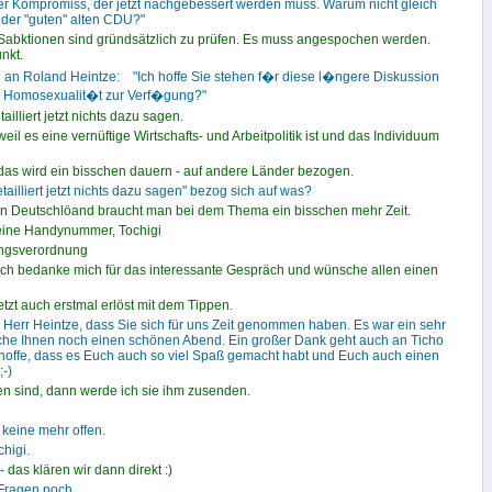
ler Kompromiss, der jetzt nachgebessert werden muss. Warum nicht gleich
 der "guten" alten CDU?"
Sabktionen sind gründsätzlich zu prüfen. Es muss angespochen werden.
nkt.
i an Roland Heintze: "Ich hoffe Sie stehen f�r diese l�ngere Diskussion
nd Homosexualit�t zur Verf�gung?"
illiert jetzt nichts dazu sagen.
eil es eine vernüftige Wirtschafts- und Arbeitpolitik ist und das Individuum
das wird ein bisschen dauern - auf andere Länder bezogen.
tailliert jetzt nichts dazu sagen" bezog sich auf was?
in Deutschlöand braucht man bei dem Thema ein bisschen mehr Zeit.
 seine Handynummer, Tochigi
ungsverordnung
Ich bedanke mich für das interessante Gespräch und wünsche allen einen
jetzt auch erstmal erlöst mit dem Tippen.
Herr Heintze, dass Sie sich für uns Zeit genommen haben. Es war ein sehr
sche Ihnen noch einen schönen Abend. Ein großer Dank geht auch an Ticho
h hoffe, dass es Euch auch so viel Spaß gemacht habt und Euch auch einen
-)
 sind, dann werde ich sie ihm zusenden.
eine mehr offen.
higi.
 das klären wir dann direkt :)
 Fragen noch.