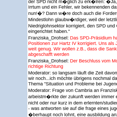
der SPD nicht m�glich zu erk�lren: �Ja,
Irrtum und ein Fehler, wir bekennenden da
nun!�? Dann w�re doch auch die Forder
Mindestlohn glaubw�rdiger, weil der letzt
Niedriglohnsektor korrigiert, den SPD un
eingerichtet haben."
Franziska_Drohsel:
Das SPD-Präsidium ha
Positionen zur Hartz IV korrigiert. Uns als
weit genug. Wir wollen z.B., dass die San
abgeschafft werden
Franziska_Drohsel:
Der Beschluss vom Mon
richtige Richtung
Moderator:
so langsam läuft die Zeit davo
wir noch...ich möchte übrigens nochmal da
Thema "Situation und Probleme bei Jugend
Moderator:
Frage von Cambria an Franzis
arbeistm�rkte der zukunft werden immer e
nicht oder nur kurz in dem erlernten/studi
- was antworten sie auf die frage eines jug
�berhaupt noch lohnt, eine ausbildung a