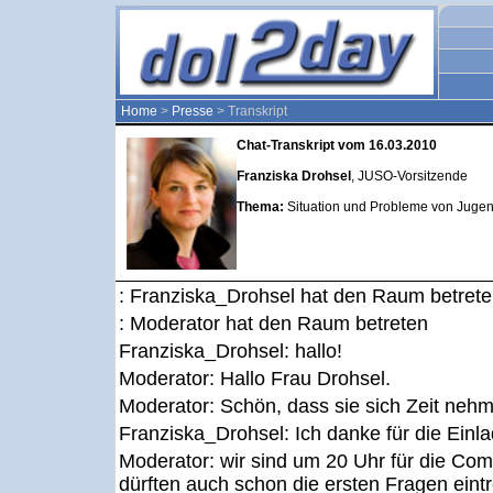
Home
>
Presse
> Transkript
Chat-Transkript vom 16.03.2010
Franziska Drohsel
, JUSO-Vorsitzende
Thema:
Situation und Probleme von Juge
: Franziska_Drohsel hat den Raum betret
: Moderator hat den Raum betreten
Franziska_Drohsel:
hallo!
Moderator:
Hallo Frau Drohsel.
Moderator:
Schön, dass sie sich Zeit neh
Franziska_Drohsel:
Ich danke für die Einl
Moderator:
wir sind um 20 Uhr für die Com
dürften auch schon die ersten Fragen eintr