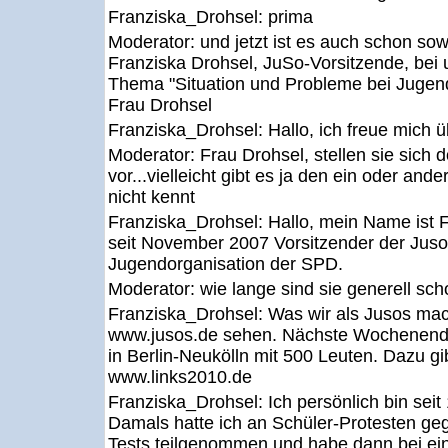
Franziska_Drohsel:
prima
Moderator:
und jetzt ist es auch schon so
Franziska Drohsel, JuSo-Vorsitzende, bei
Thema "Situation und Probleme bei Jugend
Frau Drohsel
Franziska_Drohsel:
Hallo, ich freue mich 
Moderator:
Frau Drohsel, stellen sie sich 
vor...vielleicht gibt es ja den ein oder and
nicht kennt
Franziska_Drohsel:
Hallo, mein Name ist F
seit November 2007 Vorsitzender der Jusos
Jugendorganisation der SPD.
Moderator:
wie lange sind sie generell sc
Franziska_Drohsel:
Was wir als Jusos mac
www.jusos.de sehen. Nächste Wochenend
in Berlin-Neukölln mit 500 Leuten. Dazu gib
www.links2010.de
Franziska_Drohsel:
Ich persönlich bin seit
Damals hatte ich an Schüler-Protesten ge
Tests teilgenommen und habe dann bei ei