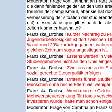
Moderator:
Frage von Cambria an Franzis
die dann fehlenden gelder an den unis erset
freundin der campusmaut, aber sie hat doc
verbesserung der situation der studierend
ect). diesen status quo gilt es nach der abs
zeiten klammer haushalte?"
Franziska_Drohsel:
Kurzer Nachtrag zu Fr
Jugendarbeitslosigkeit ist dort zwischen 
% auf rund 20% zurückgegangen, während
gleichen Zeitraum sogar angestiegen ist.
Franziska_Drohsel:
Erstens werden in vie
Studiengebühren nicht an den Unis eingese
Franziska_Drohsel:
Zweitens muss die Stu
sozial gerechte Steuerpolitik erfolgen
Franziska_Drohsel:
Drittens führen Studi
Menschen ohne reiche Eltern viel weniger
Franziska_Drohsel:
Wenn man die Gelder, 
Mehrwertsteuersenkung für Hotels verschw
investieren würde, hätte man schon einiges
Moderator:
Frage von Cambria an Franzis