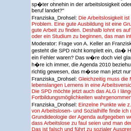
sp�ter ohnehin in der arbeitslosigkeit od
beruf landet?"
Franziska_Drohsel:
Die Arbeitslosigkeit is
Problem. Eine gute Ausbildung ist eine G
gute Arbeit zu finden. Deshalb lohnt es auf
oder ein Studium zu beginnen, das man int
Moderator:
Frage von A. Keller an Franzi
gesteht die SPD nicht komplett ein, da� 
ein Fehler waren? Das w�re doch viel gla
h�re ich immer, die Agenda 2010 beziehu
richtig gewesen, das m�sse man jetzt nur 
Franziska_Drohsel:
Gleichzeitig muss die 
lebenslangen Lernens in eine Arbeitsversi
Die SPD möchte jetzt auch das ALG I läng
Fortbildungsmöglichkeiten wahrgenomme
Franziska_Drohsel:
Einzelne Punkte wie 
von Arbeitslosen- und Sozialhilfe finde ich 
Grundideologie der Agenda aufgegeben we
dass Arbeitslose zu faul seien und man d
Das ist falsch und führt zu sozialer Ausgr