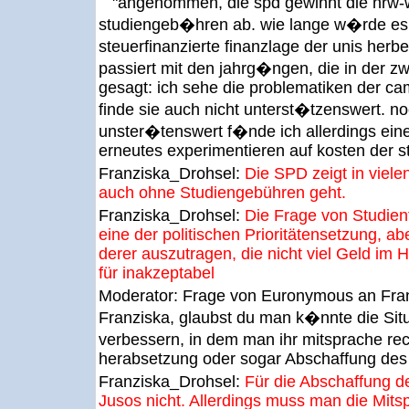
"angenommen, die spd gewinnt die nrw-wa
studiengeb�hren ab. wie lange w�rde es 
steuerfinanzierte finanzlage der unis her
passiert mit den jahrg�ngen, die in der 
gesagt: ich sehe die problematiken der 
finde sie auch nicht unterst�tzenswert. n
unster�tenswert f�nde ich allerdings eine
erneutes experimentieren auf kosten der s
Franziska_Drohsel:
Die SPD zeigt in viel
auch ohne Studiengebühren geht.
Franziska_Drohsel:
Die Frage von Studienf
eine der politischen Prioritätensetzung, 
derer auszutragen, die nicht viel Geld im H
für inakzeptabel
Moderator:
Frage von Euronymous an Fra
Franziska, glaubst du man k�nnte die Sit
verbessern, in dem man ihr mitsprache rec
herabsetzung oder sogar Abschaffung des 
Franziska_Drohsel:
Für die Abschaffung de
Jusos nicht. Allerdings muss man die Mit