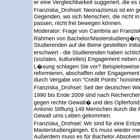
er eine Vergleichbarkeit suggeriert, die es n
Franziska_Drohsel:
Neonazismus ist ein g
Gegenden, wo sich Menschen, die nicht in
passen, nicht frei bewegen können.
Moderator:
Frage von Cambria an Franzis
Rahmen von Bachelor/Masterstudieng�nge
Studierenden auf die Beine gestellten Initi
erschwert - die Studierenden haben schlich
(soziales, kulturelles) Engagement nebe
L�sung schlagen Sie vor? Beispielswei
reformieren, abschaffen oder Engagement i
durch Vergabe von "Credit Points" honorie
Franziska_Drohsel:
Seit der deutschen Wi
1990 bis Ende 2009 sind nach Recherche
gegen rechte Gewalt� und des Opferfon
Antonio Stiftung 149 Menschen durch die 
Gewalt ums Leben gekommen.
Franziska_Drohsel:
Wir sind für eine Entz
Masterstudiengängen. Es muss wieder me
Außerdem muss es für Bachelor-Absolvent