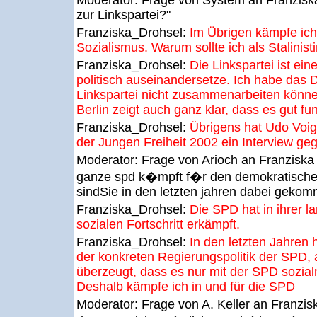
Moderator:
Frage von System an Franzisk
zur Linkspartei?"
Franziska_Drohsel:
Im Übrigen kämpfe ich
Sozialismus. Warum sollte ich als Stalinis
Franziska_Drohsel:
Die Linkspartei ist ein
politisch auseinandersetze. Ich habe das
Linkspartei nicht zusammenarbeiten könne
Berlin zeigt auch ganz klar, dass es gut fun
Franziska_Drohsel:
Übrigens hat Udo Voig
der Jungen Freiheit 2002 ein Interview ge
Moderator:
Frage von Arioch an Franziska 
ganze spd k�mpft f�r den demokratischen
sindSie in den letzten jahren dabei geko
Franziska_Drohsel:
Die SPD hat in ihrer l
sozialen Fortschritt erkämpft.
Franziska_Drohsel:
In den letzten Jahren h
der konkreten Regierungspolitik der SPD, 
überzeugt, dass es nur mit der SPD sozialn
Deshalb kämpfe ich in und für die SPD
Moderator:
Frage von A. Keller an Franzi