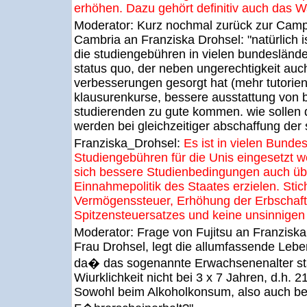
erhöhen. Dazu gehört definitiv auch das Wa
Moderator:
Kurz nochmal zurück zur Cam
Cambria an Franziska Drohsel: "natürlich i
die studiengebühren in vielen bundesländer
status quo, der neben ungerechtigkeit auch
verbesserungen gesorgt hat (mehr tutorien
klausurenkurse, bessere ausstattung von bi
studierenden zu gute kommen. wie sollen d
werden bei gleichzeitiger abschaffung der
Franziska_Drohsel:
Es ist in vielen Bunde
Studiengebühren für die Unis eingesetzt w
sich bessere Studienbedingungen auch üb
Einnahmepolitik des Staates erzielen. Stic
Vermögenssteuer, Erhöhung der Erbschaft
Spitzensteuersatzes und keine unsinnige
Moderator:
Frage von Fujitsu an Franzisk
Frau Drohsel, legt die allumfassende Lebe
da� das sogenannte Erwachsenenalter stat
Wiurklichkeit nicht bei 3 x 7 Jahren, d.h. 21
Sowohl beim Alkoholkonsum, also auch be