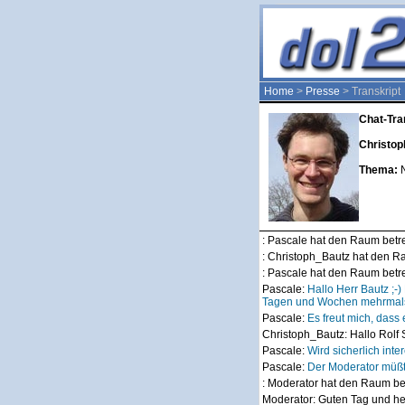
Home
>
Presse
> Transkript
Chat-Tra
Christop
Thema:
: Pascale hat den Raum betr
: Christoph_Bautz hat den R
: Pascale hat den Raum betr
Pascale:
Hallo Herr Bautz ;-
Tagen und Wochen mehrmals p
Pascale:
Es freut mich, dass
Christoph_Bautz:
Hallo Rolf 
Pascale:
Wird sicherlich inte
Pascale:
Der Moderator müß
: Moderator hat den Raum be
Moderator:
Guten Tag und her