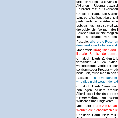
unterschreiben, Faxe versch
Aktionen im Übergang zwisch
Referendum zur EU-verfassu
Christoph_Bautz:
Die Skanda
Landschaftspflege, dass hei
parlamentarischer Arbeit i
Lobbyismus muss so weit wie
die Lobby, den Vorraum des 
Belange und welche mögliche
Interessengruppen vertreten
Pascale:
Wie ist die Resonan
demokratie und attac unterstü
Moderator:
Drängt man dadur
illegalen Bereich, der dann g
Christoph_Bautz:
Zu den Erf
versanden. Mit E-Mail-Aktion
weitreichende Veröffentlichun
seitdem ist der Prozess wied
bedeuten, muss man in den 
Pascale:
Es hieß vor kurzem,
wird dies nicht wegen der ak
Christoph_Bautz:
Genau im Hi
Zahlungen und daraus resulti
Allerdings ist klar, dass ein
weitere Maßnahmen müssen fo
Wirtschaft und umgekehrt.
Moderator:
Frage von rJe an
Werden die nicht einfach al
Christoph_Bautz:
Bis zum 30.