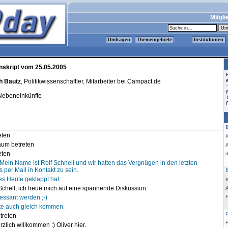
Mitgli
Umfragen
Themengebiete
Institutionen
nskript vom 25.05.2005
h Bautz
, Politikwissenschaftler, Mitarbeiter bei Campact.de
Nebeneinkünfte
eten
K
aum betreten
eten
) Mein Name ist Rolf Schnell und wir hatten das Vergnügen in den letzten
er Mail in Kontakt zu sein.
 es Heute geklappt hat.
K
Schell, ich freue mich auf eine spannende Diskussion.
ressant werden ;-)
te auch gleich kommen.
treten
zlich willkommen :) Oliver hier.