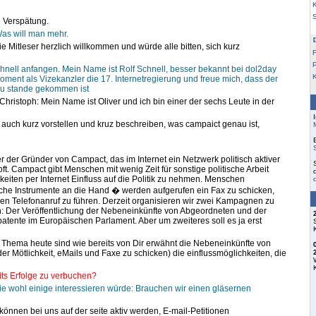
K
ie Verspätung.
Was will man mehr.
ie Mitleser herzlich willkommen und würde alle bitten, sich kurz
F
chnell anfangen. Mein Name ist Rolf Schnell, besser bekannt bei dol2day
Moment als Vizekanzler die 17. Internetregierung und freue mich, dass der
zu stande gekommen ist
 Christoph: Mein Name ist Oliver und ich bin einer der sechs Leute in der
auch kurz vorstellen und kruz beschreiben, was campaict genau ist,
er der Gründer von Campact, das im Internet ein Netzwerk politisch aktiver
t. Campact gibt Menschen mit wenig Zeit für sonstige politische Arbeit
eiten per Internet Einfluss auf die Politik zu nehmen. Menschen
che Instrumente an die Hand � werden aufgerufen ein Fax zu schicken,
en Telefonanruf zu führen. Derzeit organisieren wir zwei Kampagnen zu
n: Der Veröffentlichung der Nebeneinkünfte von Abgeordneten und der
tente im Europäischen Parlament. Aber um zweiteres soll es ja erst
 Thema heute sind wie bereits von Dir erwähnt die Nebeneinkünfte von
der Mötlichkeit, eMails und Faxe zu schicken) die einflussmöglichkeiten, die
its Erfolge zu verbuchen?
die wohl einige interessieren würde: Brauchen wir einen gläsernen
önnen bei uns auf der seite aktiv werden, E-mail-Petitionen