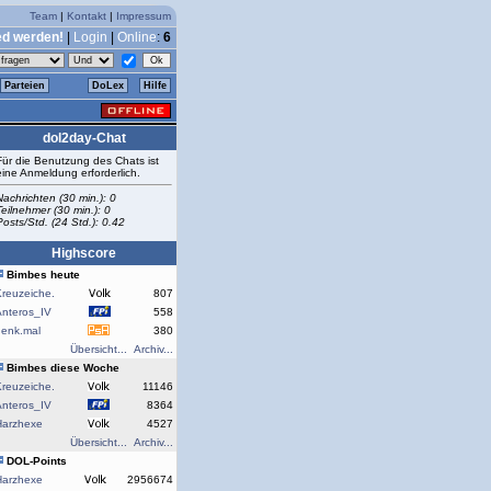
Team
|
Kontakt
|
Impressum
ed werden!
|
Login
|
Online
:
6
Parteien
DoLex
Hilfe
dol2day-Chat
Für die Benutzung des Chats ist
eine Anmeldung erforderlich.
Nachrichten (30 min.): 0
Teilnehmer (30 min.): 0
Posts/Std. (24 Std.): 0.42
Highscore
Bimbes heute
reuzeiche.
807
Anteros_IV
558
denk.mal
380
Übersicht...
Archiv...
Bimbes diese Woche
reuzeiche.
11146
Anteros_IV
8364
Harzhexe
4527
Übersicht...
Archiv...
DOL-Points
Harzhexe
2956674