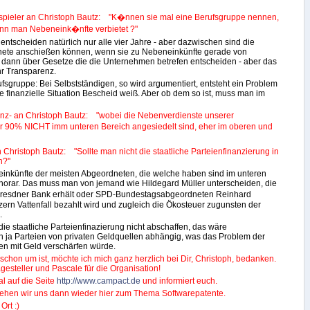
spieler an Christoph Bautz: "K�nnen sie mal eine Berufsgruppe nennen,
enn man Nebeneink�nfte verbietet ?"
entscheiden natürlich nur alle vier Jahre - aber dazwischen sind die
dnete anschießen können, wenn sie zu Nebeneinkünfte gerade von
dann über Gesetze die die Unternehmen betrefen entscheiden - aber das
hr Transparenz.
fsgruppe: Bei Selbstständigen, so wird argumentiert, entsteht ein Problem
 finanzielle Situation Bescheid weiß. Aber ob dem so ist, muss man im
anz- an Christoph Bautz: "wobei die Nebenverdienste unserer
er 90% NICHT imm unteren Bereich angesiedelt sind, eher im oberen und
 Christoph Bautz: "Sollte man nicht die staatliche Parteienfinanzierung in
n?"
inkünfte der meisten Abgeordneten, die welche haben sind im unteren
onorar. Das muss man von jemand wie Hildegard Müller unterscheiden, die
Dresdner Bank erhält oder SPD-Bundestagsabgeordneten Reinhard
ern Vattenfall bezahlt wird und zugleich die Ökosteuer zugunsten der
.
die staatliche Parteienfinazierung nicht abschaffen, das wäre
n ja Parteien von privaten Geldquellen abhängig, was das Problem der
en mit Geld verschärfen würde.
r schon um ist, möchte ich mich ganz herzlich bei Dir, Christoph, bedanken.
esteller und Pascale für die Organisation!
l auf die Seite
http://www.campact.de
und informiert euch.
hen wir uns dann wieder hier zum Thema Softwarepatente.
Ort :)