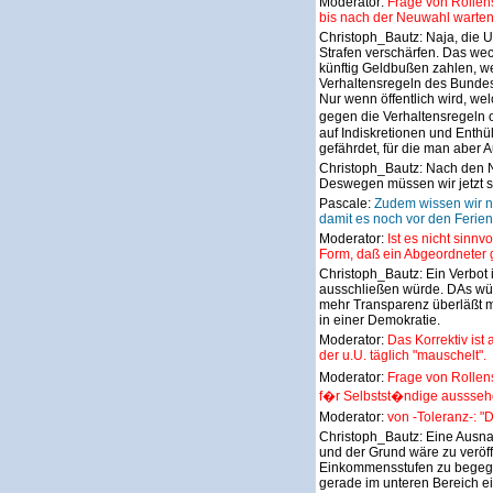
Moderator:
Frage von Rollen
bis nach der Neuwahl warten
Christoph_Bautz:
Naja, die U
Strafen verschärfen. Das wec
künftig Geldbußen zahlen, w
Verhaltensregeln des Bundest
Nur wenn öffentlich wird, we
gegen die Verhaltensregeln o
auf Indiskretionen und Enth
gefährdet, für die man aber
Christoph_Bautz:
Nach den N
Deswegen müssen wir jetzt 
Pascale:
Zudem wissen wir n
damit es noch vor den Ferie
Moderator:
Ist es nicht sinnv
Form, daß ein Abgeordneter g
Christoph_Bautz:
Ein Verbot
ausschließen würde. DAs wü
mehr Transparenz überläßt m
in einer Demokratie.
Moderator:
Das Korrektiv is
der u.U. täglich "mauschelt".
Moderator:
Frage von Rollen
f�r Selbstst�ndige aussseh
Moderator:
von -Toleranz-: "
Christoph_Bautz:
Eine Ausna
und der Grund wäre zu veröff
Einkommensstufen zu begegn
gerade im unteren Bereich ei