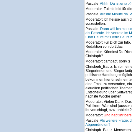
Pascale:
Ahhh. Da ist er ja ;-)
Moderator:
Tut mir leid für d
Pascale:
auf die Minute da. 
Moderator:
Ich heisse auch d
vorzustellen.
Pascale:
Dann will ich mal s
als Pascale. Ich vertrete im 
Chat Heute mit Herrn Bautz 
Moderator:
Für Dich zur Info,
Redaktion von dol2day.
Moderator:
Könntest Du Dich 
Christoph?
Moderator:
campact, sorry :)
Christoph_Bautz:
Ich bin ein
Bürgerinnen und Bürger knüpf
politische Handlungsmöglichk
bekommen hierfür sehr einfa
eine Email zu versenden, ein
aktuellen politischen Theme
Entscheidung über Softwarepa
nächste Woche gehen.
Moderator:
Vielen Dank. Das
Politikern. Was sind (ausser 
ihr vorschlagt, bzw. anbietet?
Moderator:
Und habt ihr bere
Pascale:
Als weitere Frage, 
Abgeordneten?
Christoph_Bautz:
Menschen k