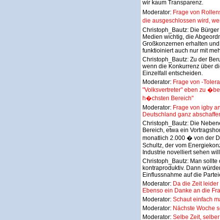
wir kaum Transparenz.
Moderator:
Frage von Rollen
die ausgeschlossen wird, w
Christoph_Bautz:
Die Bürger 
Medien wichtig, die Abgeor
Großkonzernen erhalten und 
funktioiniert auch nur mit me
Christoph_Bautz:
Zu der Beru
wenn die Konkurrenz über die
Einzelfall entscheiden.
Moderator:
Frage von -Toler
"Volksvertreter" eben zu �b
h�chsten Bereich"
Moderator:
Frage von igby an
Deutschland ganz abschaffe
Christoph_Bautz:
Die Nebene
Bereich, etwa ein Vortragsh
monatlich 2.000 � von der 
Schultz, der vom Energiekonz
Industrie novelliert sehen will
Christoph_Bautz:
Man sollte 
kontraproduktiv. Dann würde
Einflussnahme auf die Partei
Moderator:
Da die Zeit leide
Ebenso ein Danke an die Frag
Moderator:
Schaut einfach ma
Moderator:
Nächste Woche se
Moderator:
Selbe Zeit, selber 