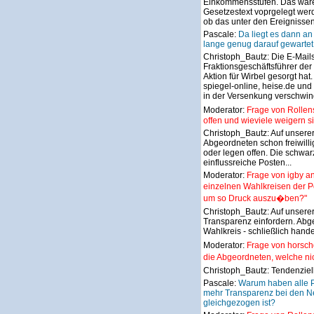
Einkommensstufen. Das wäre ab
Gesetzestext voprgelegt wer
ob das unter den Ereignissen 
Pascale:
Da liegt es dann an
lange genug darauf gewartet
Christoph_Bautz:
Die E-Mail
Fraktionsgeschäftsführer de
Aktion für Wirbel gesorgt ha
spiegel-online, heise.de und 
in der Versenkung verschwin
Moderator:
Frage von Rollen
offen und wieviele weigern si
Christoph_Bautz:
Auf unserer
Abgeordneten schon freiwilli
oder legen offen. Die schwar
einflussreiche Posten...
Moderator:
Frage von igby a
einzelnen Wahlkreisen der Po
um so Druck auszu�ben?"
Christoph_Bautz:
Auf unsere
Transparenz einfordern. Abg
Wahlkreis - schließlich hande
Moderator:
Frage von horsc
die Abgeordneten, welche nich
Christoph_Bautz:
Tendenziel
Pascale:
Warum haben alle P
mehr Transparenz bei den Ne
gleichgezogen ist?