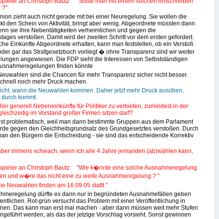
spieler an Christoph Bautz: "Sollte man mit einem solchen Amschreiben
 ?"
nion zieht auch nicht gerade mit bei einer Neuregelung. Sie wollen die
kt den Schein von Aktivität, bringt aber wenig. Abgeordnete müssten dann
enn sie ihre Nebentätigkeiten verheimlichen und gegen die
ages verstoßen. Damit wird der zweiten Schritt vor dem ersten gefordert:
lche Einkünfte Abgeordnete erhalten, kann man feststellen, ob ein Verstoß
der gar das Strafgesetzbuch vorliegt � ohne Transparenz sind wir weiter
üllungen angewiesen. Die FDP sieht die Interessen von Selbstständigen
 Ausnahmeregelungen finden könnte
euwahlen sind die Chancen für mehr Transparenz sicher nicht besser.
schnell noch mehr Druck machen.
icht, wann die Neuwahlen kommen. Daher jetzt mehr Druck ausüben,
n durch kommt.
oller generell Nebeneinkünfte für Politiker zu verbieten, zumindest in der
leichzeitig im Vorstand großer Firmen sitzen darf?
 ist problematisch, weil man dann bestimmte Gruppen aus dem Parlament
rde gegen den Gleichheitsgrundsatz des Grundgesetztes verstoßen. Durch
an den Bürgern die Entscheidung - sie sind das entscheidende Korrektiv
t aber immens schwach, wenn ich alle 4 Jahre jemanden (ab)wählen kann,
spieler an Christoph Bautz: "Wie k�nnte eine solche Ausnahmeregelung
en und w�re das nicht eine zu weite Ausnahmeregelung ? "
Die Neuwahlen finden am 16.09.05 stattt "
hmeregelung dürfte es dann nur in begründeten Ausnahmefällen geben
entlichen. Rot-grün versucht das Problem mit einer Veröffentlichung in
en. Das kann man erst mal machen - aber dann müssen weit mehr Stufen
ngeführt werden, als das der jetzige Vorschlag vorsieht. Sonst gewinnen