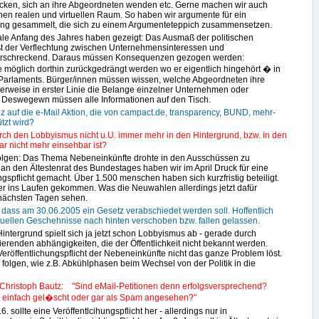
icken, sich an ihre Abgeordneten wenden etc. Gerne machen wir auch
en realen und virtuellen Raum. So haben wir argumente für ein
ng gesammelt, die sich zu einem Argumenteteppich zusammensetzen.
le Anfang des Jahres haben gezeigt: Das Ausmaß der politischen
ßt der Verflechtung zwischen Unternehmensinteressen und
st erschreckend. Daraus müssen Konsequenzen gezogen werden:
 möglich dorthin zurückgedrängt werden wo er eigentlich hingehört � in
Parlaments. Bürger/innen müssen wissen, welche Abgeordneten ihre
rweise in erster Linie die Belange einzelner Unternehmen oder
. Deswegewn müssen alle Informationen auf den Tisch.
z auf die e-Mail Aktion, die von campact.de, transparency, BUND, mehr-
tzt wird?
ch den Lobbyismus nicht u.U. immer mehr in den Hintergrund, bzw. in den
ar nicht mehr einsehbar ist?
olgen: Das Thema Nebeneinkünfte drohte in den Ausschüssen zu
 an den Ältestenrat des Bundestages haben wir im April Druck für eine
gspflicht gemacht. Über 1.500 menschen haben sich kurzfristig beteiligt.
er ins Laufen gekommen. Was die Neuwahlen allerdings jetzt dafür
nächsten Tagen sehen.
 dass am 30.06.2005 ein Gesetz verabschiedet werden soll. Hoffentlich
tuellen Geschehnisse nach hinten verschoben bzw. fallen gelassen.
ntergrund spielt sich ja jetzt schon Lobbyismus ab - gerade durch
erenden abhängigkeiten, die der Öffentlichkeit nicht bekannt werden.
e Veröffentlichungspflicht der Nebeneinkünfte nicht das ganze Problem löst.
lgen, wie z.B. Abkühlphasen beim Wechsel von der Politik in die
 Christoph Bautz: "Sind eMail-Petitionen denn erfolgsversprechend?
le einfach gel�scht oder gar als Spam angesehen?"
6. sollte eine Veröffentlcihungspflicht her - allerdings nur in