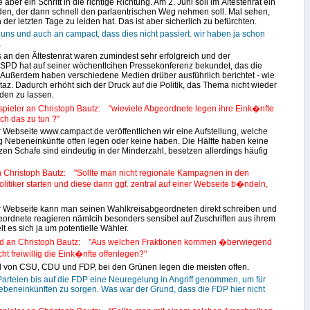
er ein Schritt in die richtige Richtung. Am 2. Juni soll im Ältestenrat ein
den, der dann schnell den parlaentrischen Weg nehmen soll. Mal sehen,
der letzten Tage zu leiden hat. Das ist aber sicherlich zu befürchten.
 uns und auch an campact, dass dies nicht passiert. wir haben ja schon
.
s an den Ältestenrat waren zumindest sehr erfolgreich und der
r SPD hat auf seiner wöchentlcihen Pressekonferenz bekundet, das die
t. Außerdem haben verschiedene Medien drüber ausführlich berichtet - wie
taz. Dadurch erhöht sich der Druck auf die Politik, das Thema nicht wieder
den zu lassen.
spieler an Christoph Bautz: "wieviele Abgeordnete legen ihre Eink�nfte
ch das zu tun ?"
 Webseite www.campact.de veröffentlichen wir eine Aufstellung, welche
g Nebeneinkünfte offen legen oder keine haben. Die Hälfte haben keine
zen Schafe sind eindeutig in der Minderzahl, besetzen allerdings häufig
n Christoph Bautz: "Sollte man nicht regionale Kampagnen in den
litiker starten und diese dann ggf. zentral auf einer Webseite b�ndeln,
r Webseite kann man seinen Wahlkreisabgeordneten direkt schreiben und
eordnete reagieren nämlcih besonders sensibel auf Zuschriften aus ihrem
lt es sich ja um potentielle Wähler.
hd an Christoph Bautz: "Aus welchen Fraktionen kommen �berwiegend
t freiwillig die Eink�nfte offenlegen?"
l von CSU, CDU und FDP, bei den Grünen legen die meisten offen.
arteien bis auf die FDP eine Neuregelung in Angriff genommen, um für
beneinkünften zu sorgen. Was war der Grund, dass die FDP hier nicht