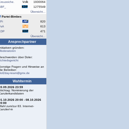
reuzeiche.
1930064
SBF_
1275549
Übersicht...
Partei-Bimbes
Pi
820
PsA
613
KDP
471
Übersicht...
Ansprechpartner
Initiativen gründen:
Moderatoren
Beschwerden über Doler:
Schiedsgericht
Sonstige Fragen und Hinweise an
die Betreiber:
dol2day-team@gmx.de
Wahltermin
20.09.2026 23:59
Stichtag: Nominierung der
Kanzlerkandidaten
01.10.2026 20:00 - 08.10.2026
20:00
Wahl zum/zur 83. Internet-
Kanzler/-in