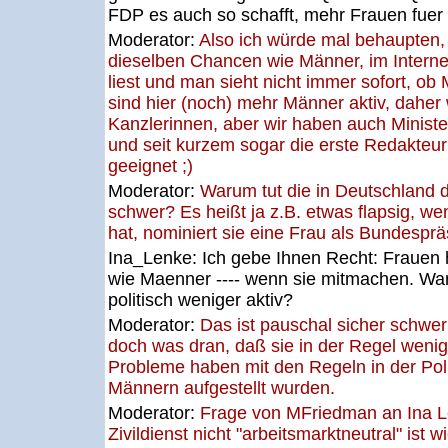
FDP es auch so schafft, mehr Frauen fuer 
Moderator:
Also ich würde mal behaupten,
dieselben Chancen wie Männer, im Interne
liest und man sieht nicht immer sofort, o
sind hier (noch) mehr Männer aktiv, daher
Kanzlerinnen, aber wir haben auch Ministe
und seit kurzem sogar die erste Redakteu
geeignet ;)
Moderator:
Warum tut die in Deutschland di
schwer? Es heißt ja z.B. etwas flapsig, w
hat, nominiert sie eine Frau als Bundesprä
Ina_Lenke:
Ich gebe Ihnen Recht: Frauen
wie Maenner ---- wenn sie mitmachen. War
politisch weniger aktiv?
Moderator:
Das ist pauschal sicher schwer 
doch was dran, daß sie in der Regel weni
Probleme haben mit den Regeln in der Polit
Männern aufgestellt wurden.
Moderator:
Frage von MFriedman an Ina
Zivildienst nicht "arbeitsmarktneutral" ist 