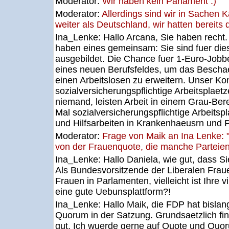
Moderator:
Wir haben kein Parlament :)
Moderator:
Allerdings sind wir in Sachen 
weiter als Deutschland, wir hatten bereits 
Ina_Lenke:
Hallo Arcana, Sie haben recht.
haben eines gemeinsam: Sie sind fuer dies
ausgebildet. Die Chance fuer 1-Euro-Jobb
eines neuen Berufsfeldes, um das Bescha
einen Arbeitslosen zu erweitern. Unser Ko
sozialversicherungspflichtige Arbeitsplaetz
niemand, leisten Arbeit in einem Grau-Be
Mal sozialversicherungspflichtige Arbeitsp
und Hilfsarbeiten in Krankenhaeusrn und 
Moderator:
Frage von Maik an Ina Lenke: "
von der Frauenquote, die manche Parteien
Ina_Lenke:
Hallo Daniela, wie gut, dass S
Als Bundesvorsitzende der Liberalen Frau
Frauen in Parlamenten, vielleicht ist Ihre 
eine gute Uebunsplattform?!
Ina_Lenke:
Hallo Maik, die FDP hat bisla
Quorum in der Satzung. Grundsaetzlich fi
gut. Ich wuerde gerne auf Quote und Quor