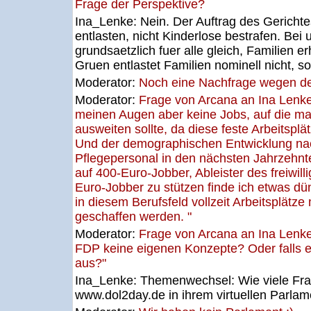
Frage der Perspektive?
Ina_Lenke:
Nein. Der Auftrag des Gerichte
entlasten, nicht Kinderlose bestrafen. Bei u
grundsaetzlich fuer alle gleich, Familien e
Gruen entlastet Familien nominell nicht, s
Moderator:
Noch eine Nachfrage wegen des
Moderator:
Frage von Arcana an Ina Lenke
meinen Augen aber keine Jobs, auf die man
ausweiten sollte, da diese feste Arbeitsplä
Und der demographischen Entwicklung nac
Pflegepersonal in den nächsten Jahrzehnte
auf 400-Euro-Jobber, Ableister des freiwill
Euro-Jobber zu stützen finde ich etwas d
in diesem Berufsfeld vollzeit Arbeitsplätze 
geschaffen werden. "
Moderator:
Frage von Arcana an Ina Lenk
FDP keine eigenen Konzepte? Oder falls es
aus?"
Ina_Lenke:
Themenwechsel: Wie viele Fr
www.dol2day.de in ihrem virtuellen Parlam