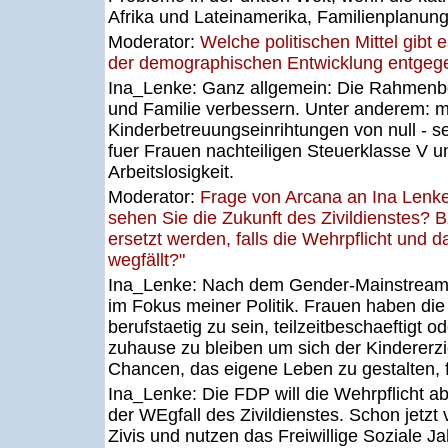
Afrika und Lateinamerika, Familienplanung
Moderator:
Welche politischen Mittel gibt
der demographischen Entwicklung entgeg
Ina_Lenke:
Ganz allgemein: Die Rahmenb
und Familie verbessern. Unter anderem: 
Kinderbetreuungseinrihtungen von null - s
fuer Frauen nachteiligen Steuerklasse V 
Arbeitslosigkeit.
Moderator:
Frage von Arcana an Ina Lenk
sehen Sie die Zukunft des Zivildienstes? B
ersetzt werden, falls die Wehrpflicht und d
wegfällt?"
Ina_Lenke:
Nach dem Gender-Mainstreamin
im Fokus meiner Politik. Frauen haben die 
berufstaetig zu sein, teilzeitbeschaeftigt o
zuhause zu bleiben um sich der Kinderer
Chancen, das eigene Leben zu gestalten,
Ina_Lenke:
Die FDP will die Wehrpflicht a
der WEgfall des Zivildienstes. Schon jetzt
Zivis und nutzen das Freiwillige Soziale 