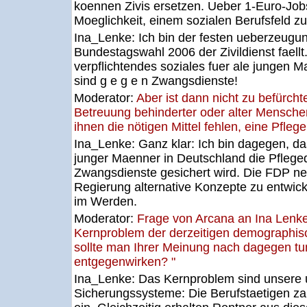
koennen Zivis ersetzen. Ueber 1-Euro-Job
Moeglichkeit, einem sozialen Berufsfeld z
Ina_Lenke:
Ich bin der festen ueberzeugu
Bundestagswahl 2006 der Zivildienst faellt.
verpflichtendes soziales fuer ale jungen 
sind g e g e n Zwangsdienste!
Moderator:
Aber ist dann nicht zu befürcht
Betreuung behinderter oder alter Menschen
ihnen die nötigen Mittel fehlen, eine Pfleg
Ina_Lenke:
Ganz klar: Ich bin dagegen, 
junger Maenner in Deutschland die Pflegeq
Zwangsdienste gesichert wird. Die FDP nerv
Regierung alternative Konzepte zu entwicke
im Werden.
Moderator:
Frage von Arcana an Ina Lenk
Kernproblem der derzeitigen demographis
sollte man Ihrer Meinung nach dagegen tu
entgegenwirken? "
Ina_Lenke:
Das Kernproblem sind unsere u
Sicherungssysteme: Die Berufstaetigen zah