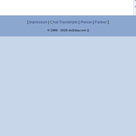
[
Impressum
|
Chat-Transkripte
|
Presse
|
Partner
]
© 1999 - 2026 dol2day.com ()