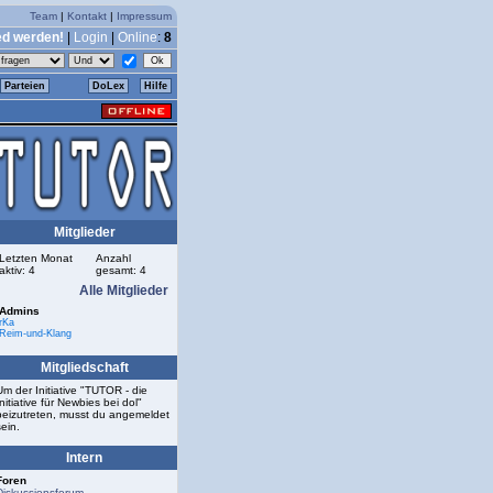
Team
|
Kontakt
|
Impressum
ed werden!
|
Login
|
Online
:
8
Parteien
DoLex
Hilfe
Mitglieder
Letzten Monat
Anzahl
aktiv: 4
gesamt: 4
Alle Mitglieder
Admins
rKa
Reim-und-Klang
Mitgliedschaft
Um der Initiative "TUTOR - die
Initiative für Newbies bei dol"
beizutreten, musst du angemeldet
sein.
Intern
Foren
Diskussionsforum