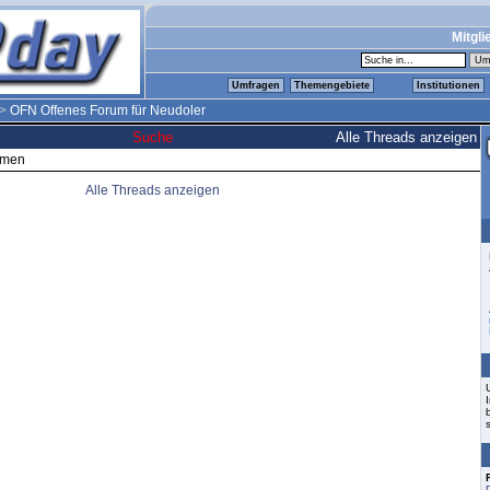
Mitgli
Umfragen
Themengebiete
Institutionen
>
OFN Offenes Forum für Neudoler
Suche
Alle Threads anzeigen
emen
Alle Threads anzeigen