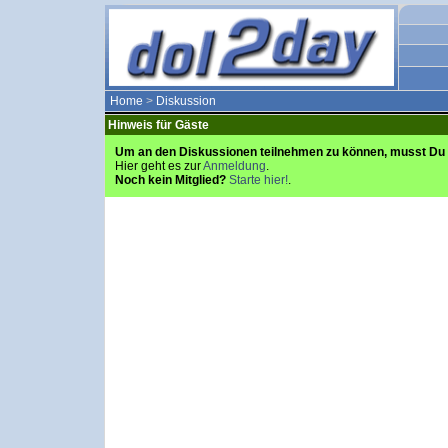
Home
>
Diskussion
Hinweis für Gäste
Um an den Diskussionen teilnehmen zu können, musst Du 
Hier geht es zur
Anmeldung
.
Noch kein Mitglied?
Starte hier!
.