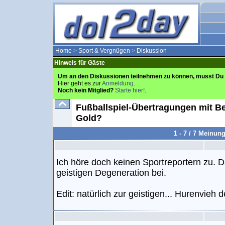
Home
>
Sport & Vergnügen
>
Diskussion
Hinweis für Gäste
Um an den Diskussionen teilnehmen zu können, musst Du 
Hier geht es zur
Anmeldung
.
Noch kein Mitglied?
Starte hier!
.
Fußballspiel-Übertragungen mit Be
Gold?
1 - 7 / 7 Meinun
Ich höre doch keinen Sportreportern zu. D
geistigen Degeneration bei.
Edit: natürlich zur geistigen... Hurenvieh d