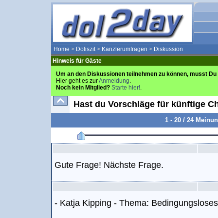
Home
>
Doliszit
>
Kanzlerumfragen
>
Diskussion
Hinweis für Gäste
Um an den Diskussionen teilnehmen zu können, musst Du 
Hier geht es zur
Anmeldung
.
Noch kein Mitglied?
Starte hier!
.
Hast du Vorschläge für künftige C
1 - 20 / 24 Meinu
Gute Frage! Nächste Frage.
- Katja Kipping - Thema: Bedingungslos