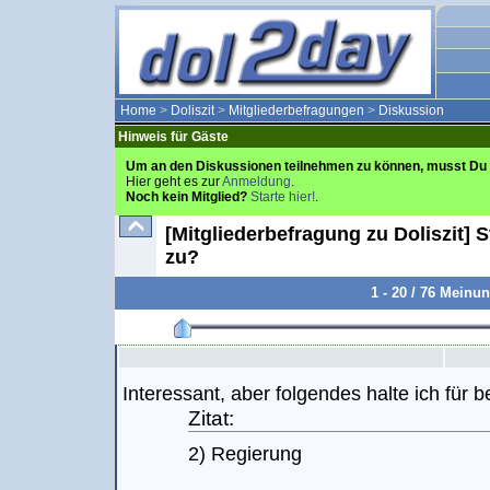
Home
>
Doliszit
>
Mitgliederbefragungen
>
Diskussion
Hinweis für Gäste
Um an den Diskussionen teilnehmen zu können, musst Du 
Hier geht es zur
Anmeldung
.
Noch kein Mitglied?
Starte hier!
.
[Mitgliederbefragung zu Doliszit]
zu?
1 - 20 / 76 Meinu
Interessant, aber folgendes halte ich für b
Zitat:
2) Regierung