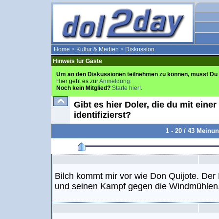
Home
>
Kultur & Medien
>
Diskussion
Hinweis für Gäste
Um an den Diskussionen teilnehmen zu können, musst Du 
Hier geht es zur
Anmeldung
.
Noch kein Mitglied?
Starte hier!
.
Gibt es hier Doler, die du mit einer
identifizierst?
1 - 20 / 43 Meinu
Bilch kommt mir vor wie Don Quijote. Der R
und seinen Kampf gegen die Windmühlen