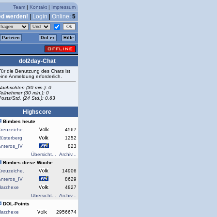
Team
|
Kontakt
|
Impressum
ed werden!
|
Login
|
Online
:
5
Parteien
DoLex
Hilfe
dol2day-Chat
Für die Benutzung des Chats ist
eine Anmeldung erforderlich.
Nachrichten (30 min.): 0
Teilnehmer (30 min.): 0
Posts/Std. (24 Std.): 0.63
Highscore
Bimbes heute
reuzeiche.
4567
Rüsterberg
1252
Anteros_IV
823
Übersicht...
Archiv...
Bimbes diese Woche
reuzeiche.
14906
Anteros_IV
8629
Harzhexe
4827
Übersicht...
Archiv...
DOL-Points
Harzhexe
2956674