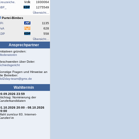
reuzeiche.
1930064
SBF_
1275549
Übersicht...
Partei-Bimbes
Pi
1135
PsA
628
KDP
558
Übersicht...
Ansprechpartner
Initiativen gründen:
Moderatoren
Beschwerden über Doler:
Schiedsgericht
Sonstige Fragen und Hinweise an
die Betreiber:
dol2day-team@gmx.de
Wahltermin
20.09.2026 23:59
Stichtag: Nominierung der
Kanzlerkandidaten
01.10.2026 20:00 - 08.10.2026
20:00
Wahl zum/zur 83. Internet-
Kanzler/-in