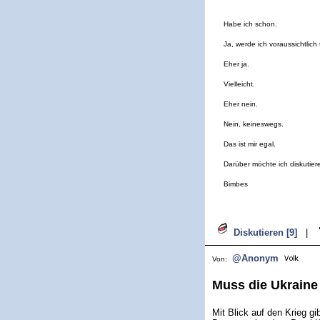
Habe ich schon.
Ja, werde ich voraussichtlich 
Eher ja.
Vielleicht.
Eher nein.
Nein, keineswegs.
Das ist mir egal.
Darüber möchte ich diskutier
Bimbes
Diskutieren [9]
|
@Anonym
Von:
Muss die Ukraine
Mit Blick auf den Krieg g