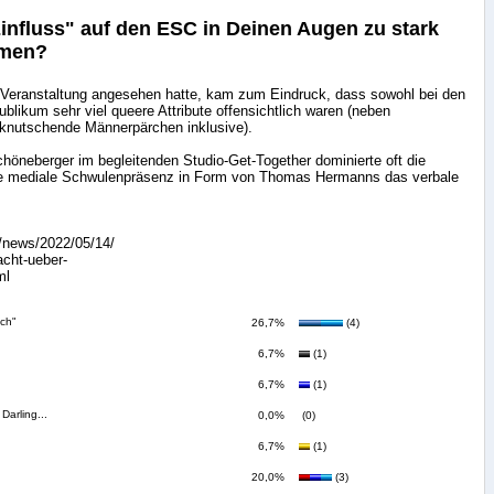
influss" auf den ESC in Deinen Augen zu stark
men?
e-Veranstaltung angesehen hatte, kam zum Eindruck, dass sowohl bei den
ublikum sehr viel queere Attribute offensichtlich waren (neben
knutschende Männerpärchen inklusive).
höneberger im begleitenden Studio-Get-Together dominierte oft die
ene mediale Schwulenpräsenz in Form von Thomas Hermanns das verbale
e/news/2022/05/14/
acht-ueber-
ml
uch"
26,7%
(4)
6,7%
(1)
6,7%
(1)
Darling...
0,0%
(0)
6,7%
(1)
20,0%
(3)