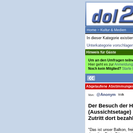
Home
>
Kultur & Medien
In dieser Kategorie existie
Unterkategorie vorschlage
Hinweis für Gäste
Um an den Umfragen teiln
Hier geht es zur
Anmeldung
Noch kein Mitglied?
Starte 
Abgelaufene Abstimmunge
@Anonym
Von:
Der Besuch der H
(Aussichtsetage) s
Zutritt dort beza
"Das ist unser Balkon, fre