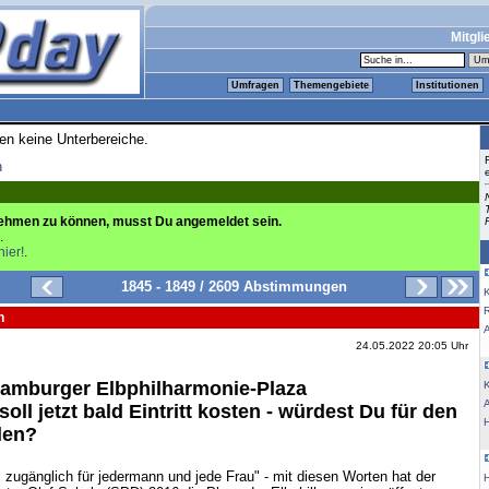
Mitgli
Umfragen
Themengebiete
Institutionen
ren keine Unterbereiche.
n
ehmen zu können, musst Du angemeldet sein.
.
hier!
.
1845 - 1849 / 2609 Abstimmungen
K
n
24.05.2022 20:05 Uhr
amburger Elbphilharmonie-Plaza
K
oll jetzt bald Eintritt kosten - würdest Du für den
hlen?
i zugänglich für jedermann und jede Frau" - mit diesen Worten hat der