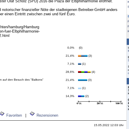
ter Olaf Scholz (SPD) 2016 die Plaza der Elbphilharmonie eröffnet.
K
nd notorischer finanzieller Nöte der stadteigenen Betreiber-GmbH anders
er einen Eintritt zwischen zwei und fünf Euro.
F
ichten/hamburg/Hamburg
en-fuer-Elbphilharmonie-
2.html
0,0%
(0)
21,4%
(3)
7,1%
(1)
28,6%
(4)
ben auf den Besuch des "Balkons"
21,4%
(3)
7,1%
(1)
14,3%
(2)
Favoriten
|
Rezensionen
15.05.2022 12:03 Uhr