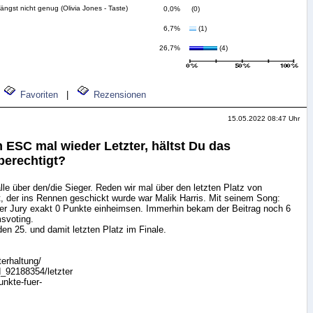
 längst nicht genug (Olivia Jones - Taste)
0,0%
(0)
6,7%
(1)
26,7%
(4)
Favoriten
|
Rezensionen
15.05.2022 08:47 Uhr
 ESC mal wieder Letzter, hältst Du das
berechtigt?
le über den/die Sieger. Reden wir mal über den letzten Platz von
t, der ins Rennen geschickt wurde war Malik Harris. Mit seinem Song:
der Jury exakt 0 Punkte einheimsen. Immerhin bekam der Beitrag noch 6
svoting.
den 25. und damit letzten Platz im Finale.
terhaltung/
d_92188354/letzter
unkte-fuer-