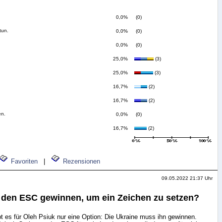
0,0%
(0)
tun.
0,0%
(0)
0,0%
(0)
25,0%
(3)
25,0%
(3)
16,7%
(2)
16,7%
(2)
en.
0,0%
(0)
16,7%
(2)
Favoriten
|
Rezensionen
09.05.2022 21:37 Uhr
 den ESC gewinnen, um ein Zeichen zu setzen?
ibt es für Oleh Psiuk nur eine Option: Die Ukraine muss ihn gewinnen.