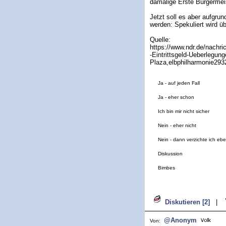
damalige Erste Bürgermeis
Jetzt soll es aber aufgru
werden: Spekuliert wird üb
Quelle:
https://www.ndr.de/nachr
-Eintrittsgeld-Ueberlegung
Plaza,elbphilharmonie293
Ja - auf jeden Fall
Ja - eher schon
Ich bin mir nicht sicher
Nein - eher nicht
Nein - dann verzichte ich e
Diskussion
Bimbes
Diskutieren [2]
|
@Anonym
Von: