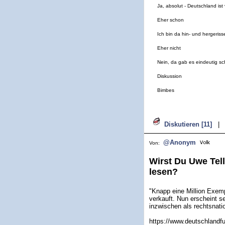
Ja, absolut - Deutschland ist 
Eher schon
Ich bin da hin- und hergeriss
Eher nicht
Nein, da gab es eindeutig sc
Diskussion
Bimbes
Diskutieren [11]
|
@Anonym
Von:
Wirst Du Uwe Tel
lesen?
"Knapp eine Million Exem
verkauft. Nun erscheint s
inzwischen als rechtsnatio
https://www.deutschlandfu