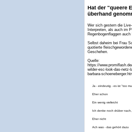
Hat der "queere E
überhand genom
Wer sich gestern die Liv
Interpreten, als auch im P
Regenbogenflaggen auch 
Selbst daheim bei Frau Sc
quotierte fleischgeword
Geschehen.
Quelle:
https://www.promiflash.d
wilder-esc-look-das-netz-l
barbara-schoeneberger.ht
Ja - eindeutig - es ist "too m
Eher schon
Ein wenig vielleicht
Ich denke noch drüber nach, 
Eher nicht
Ach was - das gehört dazu