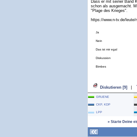
Dass er mit seiner Band K
schon als ausgemacht. Mit
"Plage des Krieges".
https://www.n-tv.de/leut
Ja
Nein
Das ist mir egal
Diskussion
Bimbes
Diskutieren [9]
|
GRUENE
CKP, KDP
LPP
» Starte Deine e