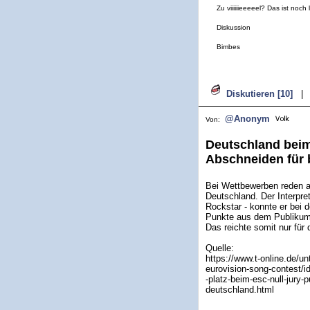
Zu viiiiiieeeeel? Das ist noch
Diskussion
Bimbes
Diskutieren [10]
|
@Anonym
Von:
Deutschland beim
Abschneiden für 
Bei Wettbewerben reden al
Deutschland. Der Interpre
Rockstar - konnte er bei 
Punkte aus dem Publikum
Das reichte somit nur für 
Quelle:
https://www.t-online.de/un
eurovision-song-contest/i
-platz-beim-esc-null-jury-p
deutschland.html