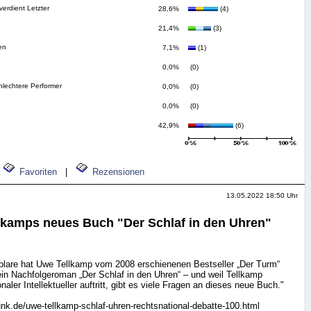
verdient Letzter
28,6%
(4)
21,4%
(3)
en
7,1%
(1)
0,0%
(0)
hlechtere Performer
0,0%
(0)
0,0%
(0)
42,9%
(6)
Favoriten
|
Rezensionen
13.05.2022 18:50 Uhr
lkamps neues Buch "Der Schlaf in den Uhren"
plare hat Uwe Tellkamp vom 2008 erschienenen Bestseller „Der Turm“
ein Nachfolgeroman „Der Schlaf in den Uhren“ – und weil Tellkamp
naler Intellektueller auftritt, gibt es viele Fragen an dieses neue Buch."
nk.de/uwe-tellkamp-schlaf-uhren-rechtsnational-debatte-100.html