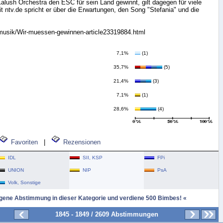
alush Orchestra den ESC für sein Land gewinnt, gilt dagegen für viele
 ntv.de spricht er über die Erwartungen, den Song "Stefania" und die
e/musik/Wir-muessen-gewinnen-article23319884.html
7,1%
(1)
35,7%
(5)
21,4%
(3)
7,1%
(1)
28,6%
(4)
Favoriten
|
Rezensionen
IDL
SII, KSP
FPi
UNION
NIP
PsA
Volk, Sonstige
igene Abstimmung in dieser Kategorie und verdiene 500 Bimbes! «
1845 - 1849 / 2609 Abstimmungen