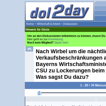
Home
>
Wirtschaft & Arbeit
>
Diskussion
Hinweis für Gäste
Um an den Diskussionen teilnehmen zu können, musst Du 
Hier geht es zur
Anmeldung
.
Noch kein Mitglied?
Starte hier!
.
Nach Wirbel um die nächtl
Verkaufsbeschränkungen a
Bayerns Wirtschaftsministe
CSU zu Lockerungen beim 
Was sagst Du dazu?
1 - 20 / 34 Meinu