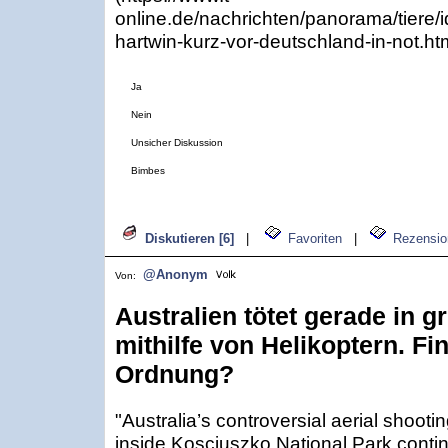
online.de/nachrichten/panorama/tiere
hartwin-kurz-vor-deutschland-in-not.ht
Ja
Nein
Unsicher Diskussion
Bimbes
Diskutieren [6]
|
Favoriten
|
Rezensio
@Anonym
Von:
Australien tötet gerade in 
mithilfe von Helikoptern. Fi
Ordnung?
"Australia’s controversial aerial shooti
inside Kosciuszko National Park conti