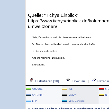
Quelle: "Tichys Einblick"
https://www.tichyseinblick.de/kolumnen/
umweltzonen/
Nein, Deutschland soll die Umweltzonen beibehalten.
Ja, Deutschland sollte die Umweltzonen auch abschaffen.
Ich bin mir nicht sicher.
Andere Meinung; Diskussion.
Enthaltung.
Diskutieren [10]
|
Favoriten
|
Rezensi
GRUENE
IDL
SII
CKP, KDP
UNION
NI
LPP
Volk, Sonstige