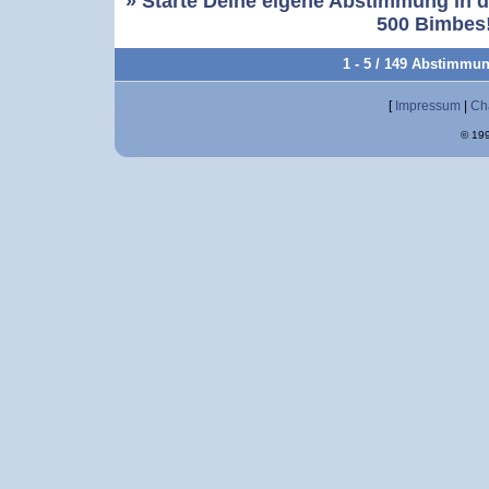
» Starte Deine eigene Abstimmung in d
500 Bimbes!
1 - 5 / 149 Abstimmu
[
Impressum
|
Ch
© 199