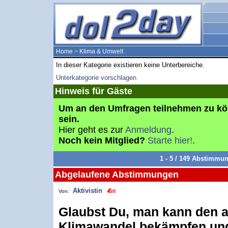
Home
>
Klima & Umwelt
In dieser Kategorie existieren keine Unterbereiche.
Unterkategorie vorschlagen
Hinweis für Gäste
Um an den Umfragen teilnehmen zu k
sein.
Hier geht es zur
Anmeldung
.
Noch kein Mitglied?
Starte hier!
.
1 - 5 / 149 Abstimmu
Abgelaufene Abstimmungen
Aktivistin
Von:
Glaubst Du, man kann den 
Klimawandel bekämpfen und 