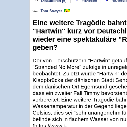
Diskutieren [6]
|
Favoriten
|
Rezensio
Tom Sawyer
Von:
Eine weitere Tragödie bahnt
"Hartwin" kurz vor Deutschl
wieder eine spektakuläre "
geben?
Der von Tierschützern "Hartwin" getauf
"Stranded No More" zufolge in unreg
beobachtet. Zuletzt wurde "Hartwin" d
Klappbrücke der dänischen Stadt Sønd
dem dänischen Ort Egernsund gesehen.
dass ein zweiter Fall Timmy bevorsteht
vorbereitet. Eine weitere Tragödie bahn
Wassertemperatur in der Gegend liege 
Celsius, dies sei "sehr unangenehm fü
befinde sich in flachem Wasser von nur
(https://www.t-