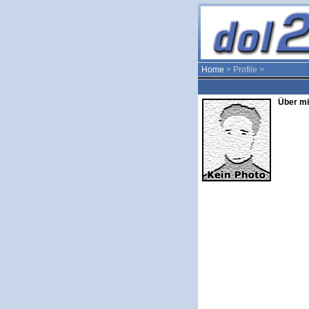
Home
> Profile >
Über mi