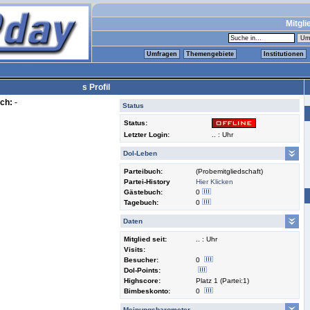
Mitgli
Umfragen
Themengebiete
Institutionen
s Profil
ch:
-
Status
Status:
Letzter Login:
.. : Uhr
Dol-Leben
Parteibuch:
(Probemitgliedschaft)
Partei-History
Hier Klicken
Gästebuch:
0
Tagebuch:
0
Daten
Mitglied seit:
.. : Uhr
Visits:
Besucher:
0
Dol-Points:
Highscore:
Platz 1 (Partei:1)
Bimbeskonto:
0
Meinungsbarometer