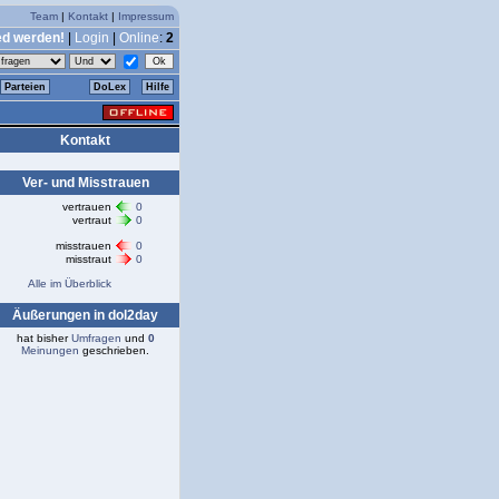
Team
|
Kontakt
|
Impressum
ed werden!
|
Login
|
Online
:
2
Parteien
DoLex
Hilfe
Kontakt
Ver- und Misstrauen
vertrauen
0
vertraut
0
misstrauen
0
misstraut
0
Alle im Überblick
Äußerungen in dol2day
hat bisher
Umfragen
und
0
Meinungen
geschrieben.