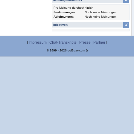
Pro Meinung durchschnittlich
Zustimmungen:
Noch keine Meinungen
Ablehnungen:
Noch keine Meinungen
Initiativen
[
Impressum
|
Chat-Transkripte
|
Presse
|
Partner
]
© 1999 - 2026 dol2day.com ()