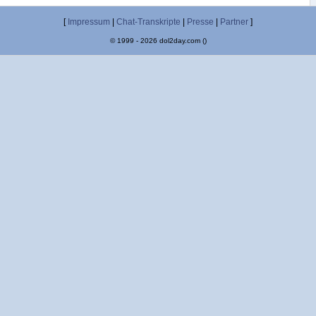
[
Impressum
|
Chat-Transkripte
|
Presse
|
Partner
]
© 1999 - 2026 dol2day.com ()