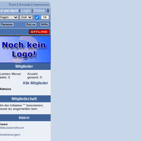
Team
|
Kontakt
|
Impressum
ed werden!
|
Login
|
Online
:
1
Parteien
DoLex
Hilfe
Mitglieder
Letzten Monat
Anzahl
aktiv: 0
gesamt: 0
Alle Mitglieder
Admins
Mitgliedschaft
Um der Initiative "" beizutreten,
musst du angemeldet sein.
Intern
Foren
Diskussionsforum
Abstimmungen