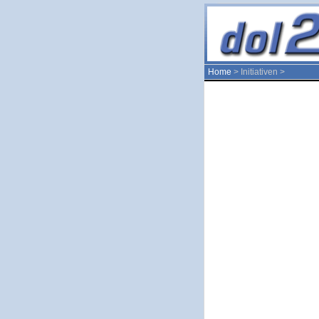
Home
> Initiativen >