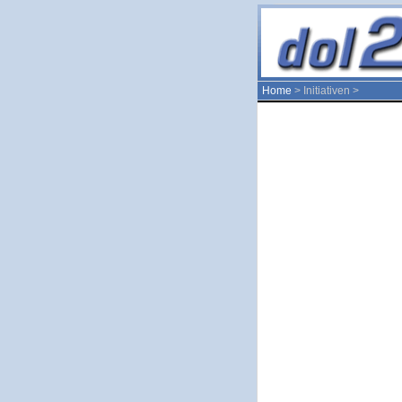
Home
> Initiativen >