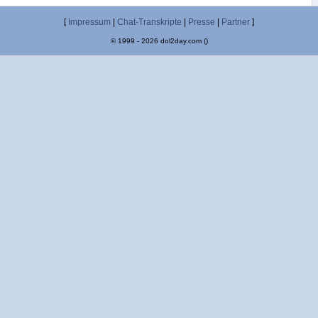
[
Impressum
|
Chat-Transkripte
|
Presse
|
Partner
]
© 1999 - 2026 dol2day.com ()