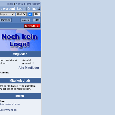
Team
|
Kontakt
|
Impressum
ed werden!
|
Login
|
Online
:
1
Parteien
DoLex
Hilfe
Mitglieder
Letzten Monat
Anzahl
aktiv: 0
gesamt: 0
Alle Mitglieder
Admins
Mitgliedschaft
Um der Initiative "" beizutreten,
musst du angemeldet sein.
Intern
Foren
Diskussionsforum
Abstimmungen