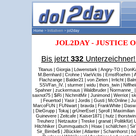
Home
> Initiativen >
jol2day
JOL2DAY - JUSTICE 
Bis jetzt
332
Unterzeichner!
Titanus | Giorgia | Löwenstark | Angry-TO | DonKas
M.Bernhard | Crohne | VaeVictis | ErnstRoehm | Al
Flachzange | Balder21 | von Zieten | Irrlicht | Bal
SSVFan_IV. | sturmer | widu | thors_twin | Niflhe
Spahner | zuckermaus | Waldbruder | Normanne_ | Di
saxnot75 | $iRi | NichmitMir | Junimond | Werriot | s
| Feuertod | Yasir | Jordis | Gusti | McOnline | 
MarcoFUN | FUNwart | bravda | FrankWhite | Daswa
| DieGrupp | Tokaj | grÜnerEsel | Sproll | Maximilia
Guinevere | Zeitcafe | Kaiser1871 | hutz | thorstwi
Treuherz | Netzautor | Treske | granat | Politikfür| U
Hitchhiker | Dummquatsch | Hoax | schäfchen | SirTob
Sir_Bimbe$ | JBückler | Atlanter | Scharnhorst |