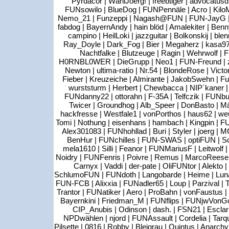
Pyrdacor | WählJoerg! | freebtiger | advocatusd
FUNsowilo | BlueDog | FUNPennäle | Acro | KiloMa
Nemo_21 | Funzeppi | Nagash@FUN | FUN-JayG | sa
fabdog | BayernAndy | hain blöd | Amalekiter | Benny
campino | HeilLoki | jazzguitar | Bolkonskij | ble
Ray_Doyle | Dark_Fog | Bier | Megaherz | kasa97 
Nachtfalke | Blutzeuge | Ragin | Wehrwolf |
H0RNBL0WER | DieGrupp | Neo1 | FUN-Freund | zis
Newton | ultima-ratio | Nr.54 | BlondeRose | Vict
Fieber | Kreuzeiche | Almirante | JakobSwehn | Fu
wurststurm | Herbert | Chewbacca | NIP´kaner | 
FUNdanny22 | ottorahn | F-35A | Telfczik | FUNb
Twicer | Groundhog | Alb_Speer | DonBasto | Mätzl
hackfresse | Westfale1 | vonPorthos | haus62 | weu
Tomi | Nothung | eisenhans | hambach | Kingpin | FUN
Alex301083 | FUNhohllad | Buri | Styler | joerg | M
BenHur | FUNchilles | FUN-SWAS | optiFUN | So
mela1610 | Silli | Feanor | FUNMariusF | Leitwolf | A
Noidry | FUNFenris | Poivre | Remus | MarcoReese
Carnyx | Vaddi | der-pate | OliFUNtor | Alekto 
SchlumoFUN | FUNdoth | Langobarde | Heime | Lunatic 
FUN-FCB | Alixxia | FUNadler65 | Loup | Parzival | Tr
Trantor | FUNatiker | Aero | ProBahn | vonFaustus | F
Bayernkini | Friedman_M | FUNflips | FUNjwVonGo
CIP_Anubis | Odinson | dash. | FSN21 | Escla
NPDwählen | njord | FUNAssault | Cordelia | Tarqu
Pilsette | 0816 | Robby | Bleigrau | Quintus | Anarchy