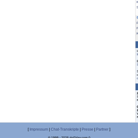
K
F
[
Impressum
|
Chat-Transkripte
|
Presse
|
Partner
]
© 1999 - 2026 dol2day.com ()