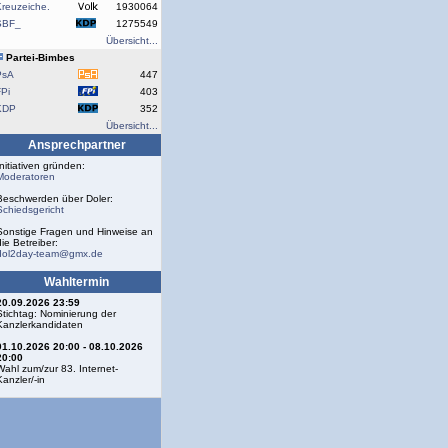
reuzeiche.
1930064
SBF_
1275549
Übersicht...
Partei-Bimbes
PsA
447
Pi
403
KDP
352
Übersicht...
Ansprechpartner
Initiativen gründen:
Moderatoren
Beschwerden über Doler:
Schiedsgericht
Sonstige Fragen und Hinweise an
die Betreiber:
dol2day-team@gmx.de
Wahltermin
20.09.2026 23:59
Stichtag: Nominierung der
Kanzlerkandidaten
01.10.2026 20:00 - 08.10.2026
20:00
Wahl zum/zur 83. Internet-
Kanzler/-in