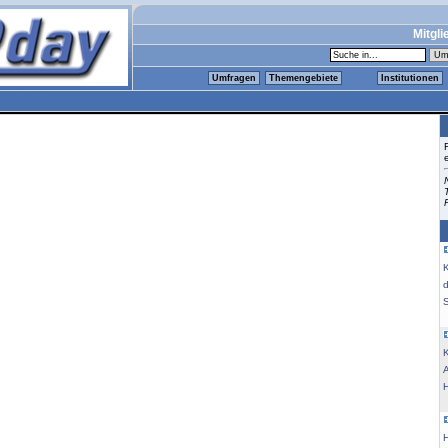
Mitgli
Umfragen
Themengebiete
Institutionen
K
K