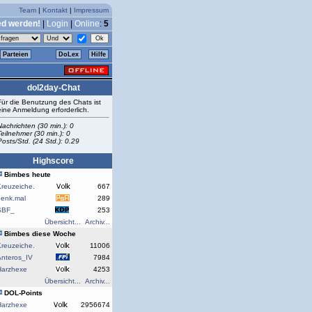
Team
|
Kontakt
|
Impressum
ed werden!
|
Login
|
Online
:
5
Parteien
DoLex
Hilfe
dol2day-Chat
Für die Benutzung des Chats ist
eine Anmeldung erforderlich.
Nachrichten (30 min.): 0
Teilnehmer (30 min.): 0
Posts/Std. (24 Std.): 0.29
Highscore
Bimbes heute
reuzeiche.
667
denk.mal
289
SBF_
253
Übersicht...
Archiv...
Bimbes diese Woche
reuzeiche.
11006
Anteros_IV
7984
Harzhexe
4253
Übersicht...
Archiv...
DOL-Points
Harzhexe
2956674