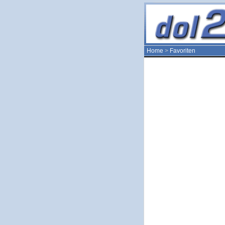
Home
>
Favoriten