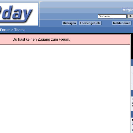
Mitgli
Umfragen
Themengebiete
Institutionen
Forum
>
Thema
Du hast keinen Zugang zum Forum.