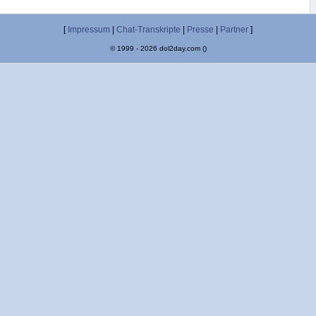
[
Impressum
|
Chat-Transkripte
|
Presse
|
Partner
]
© 1999 - 2026 dol2day.com ()