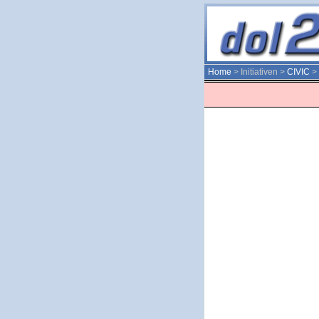
Home
> Initiativen >
CIVIC
>