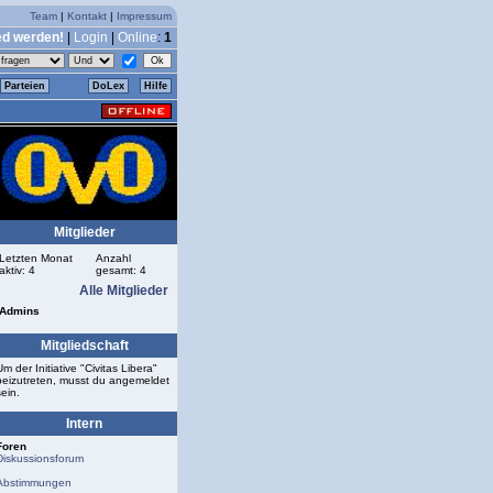
Team
|
Kontakt
|
Impressum
ed werden!
|
Login
|
Online
:
1
Parteien
DoLex
Hilfe
Mitglieder
Letzten Monat
Anzahl
aktiv: 4
gesamt: 4
Alle Mitglieder
Admins
Mitgliedschaft
Um der Initiative "Civitas Libera"
beizutreten, musst du angemeldet
sein.
Intern
Foren
Diskussionsforum
Abstimmungen