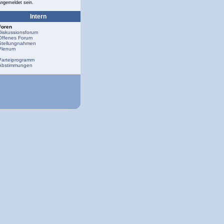
angemeldet sein.
Intern
Foren
Diskussionsforum
Offenes Forum
Stellungnahmen
Plenum
Parteiprogramm
Abstimmungen