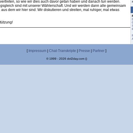
vertreten, so wie wir dies auch davor getan haben und danach tun werden.
gsgleich sind mit unserer Wählerschaft. Und wir werden dann alle gemeinsam
us dem wir hier sind: Wir diskutieren und streiten, mal ruhiger, mal etwas
tützung!
[
Impressum
|
Chat-Transkripte
|
Presse
|
Partner
]
© 1999 - 2026 dol2day.com ()