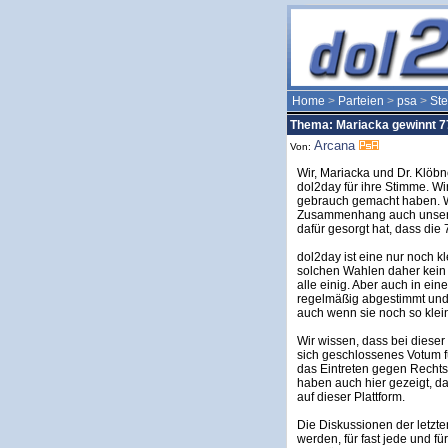
Home
>
Parteien
>
psa
>
St
Thema: Mariacka gewinnt 7
Arcana
Von:
Wir, Mariacka und Dr. Klöb
dol2day für ihre Stimme. W
gebrauch gemacht haben. W
Zusammenhang auch unsere
dafür gesorgt hat, dass die
dol2day ist eine nur noch kl
solchen Wahlen daher kein g
alle einig. Aber auch in ei
regelmäßig abgestimmt und 
auch wenn sie noch so klein 
Wir wissen, dass bei dieser
sich geschlossenes Votum für
das Eintreten gegen Recht
haben auch hier gezeigt, d
auf dieser Plattform.
Die Diskussionen der letzt
werden, für fast jede und fü