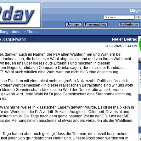
Mitgli
Umfragen
Themengebiete
Institutionen
ellungnahmen
>
Thema
7.Kanzlerwahl!
Neuer Beitrag
11.02.2025 08:44 Uhr
ner, danken auch im Namen der PsA allen Wählerinnen und Wählern bei
ir danken allen, die bei dieser Wahl abgestimmt und und von ihrem Wahlrecht
ir freuen uns über dieses gute Ergebnis und möchten in diesem
m Gegenkandidaten Compadre Danke sagen, der mit seiner Kandidatur
 77. Wahl auch wirklich eine Wahl war und nicht bloß eine Abstimmung.
S
K
eine Plattform mit einer nicht mehr zu großen Nutzerzahl. Politisch lässt sich
roßer Wert beimessen - in dieser realistischen Betrachtung sind wir uns wohl
ner kleinen Gemeinschaft stärkt es den Wert der Demokratie an sich, wenn
gewählt wird. Jede Wahl ist für jede Gemeinschaft eine Standortbestimmung,
ist.
 Wahl nur teilweise in klassischen Lagern gewählt wurde. Es ist deshalb kein in
 die Werte, die die PsA vertritt: Sozialer Ausgleich, Offenheit, Diveristät und
sextremismus. Die Tage nach dem gemeinsamen Votum der CDU mit der AfD
ass die Meinungslinien anscheinend etwas anders verlaufen als die Wahllinien
en Tage haben aber auch gezeigt, dass die Themen, die derzeit besprochen
r fast jeden von grundsätzlicher Natur sind. Unsere Positionen werden wir in