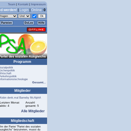
Team
|
Kontakt
|
Impressum
ed werden!
|
Login
|
Online
:
0
Parteien
DoLex
Hilfe
Programm
ozialpolitik
irchenpolitik
Wirtschaft
Verkehrspolitik
Informationstechnologie
Gesamt...
Mitglieder
Xobin
denk.mal
Barneby
McAlphA
Letzten Monat
Anzahl
aktiv: 4
gesamt: 5
Alle Mitglieder
Mitgliedschaft
Um der Partei "Partei des sozialen
Ausgleichs" beizutreten, musst du