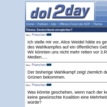
Home
>
Parteien
>
kdp
>
Offenes Forum der KDP
>
Thema
Thema: Deutschland unregierbar?
Prienchen
Von:
Ich stelle mir vor, Alice Weidel hätte es 
des Wahlkampfes auf ein öffentliches Geb
Wir könnten uns nicht mehr retten vor 3.
Medien.....
Prienchen
Von:
Der bisherige Wahlkampf zeigt ziemlich de
Grünen bekommen.
Prienchen
Von:
Was könnte geschehen, wenn nach der
keine gewünschte Koalition eine Mehrhei
würde?