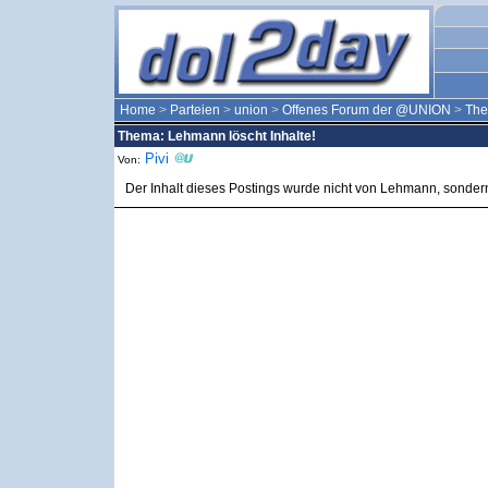
Home
>
Parteien
>
union
>
Offenes Forum der @UNION
>
Th
Thema: Lehmann löscht Inhalte!
Pivi
Von:
Der Inhalt dieses Postings wurde nicht von Lehmann, sondern