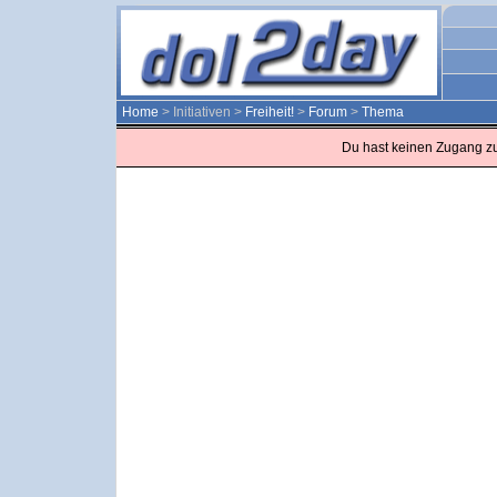
Home
> Initiativen >
Freiheit!
>
Forum
>
Thema
Du hast keinen Zugang z