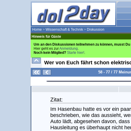
Home
>
Wissenschaft & Technik
>
Diskussion
Hinweis für Gäste
Um an den Diskussionen teilnehmen zu können, musst Du 
Hier geht es zur
Anmeldung
.
Noch kein Mitglied?
Starte hier!
.
Wer von Euch fährt schon elektris
58 - 77 / 77 Mein
Zitat:
Im Hasenbau hatte es vor ein paar 
beschrieben, wie das aussieht, we
Auto lädt, abgesehen davon, dass
Hausleitung es überhaupt nicht he