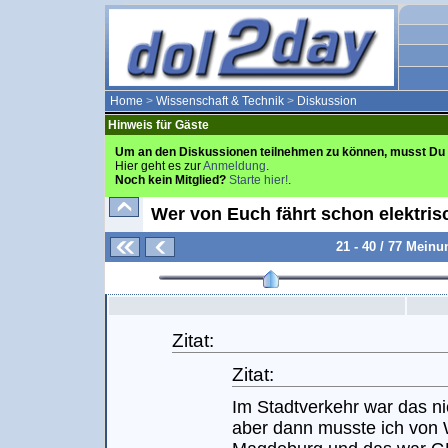
Home
>
Wissenschaft & Technik
>
Diskussion
Hinweis für Gäste
Um an den Diskussionen teilnehmen zu können, musst Du 
Hier geht es zur
Anmeldung
.
Noch kein Mitglied?
Starte hier!
.
Wer von Euch fährt schon elektris
21 - 40 / 77 Mein
Zitat:
Zitat:
Im Stadtverkehr war das ni
aber dann musste ich von