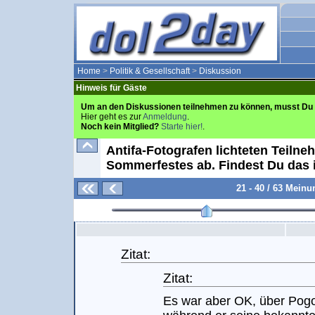
Home
>
Politik & Gesellschaft
>
Diskussion
Hinweis für Gäste
Um an den Diskussionen teilnehmen zu können, musst Du 
Hier geht es zur
Anmeldung
.
Noch kein Mitglied?
Starte hier!
.
Antifa-Fotografen lichteten Teilne
Sommerfestes ab. Findest Du das
21 - 40 / 63 Mein
Zitat:
Zitat:
Es war aber OK, über Pogo