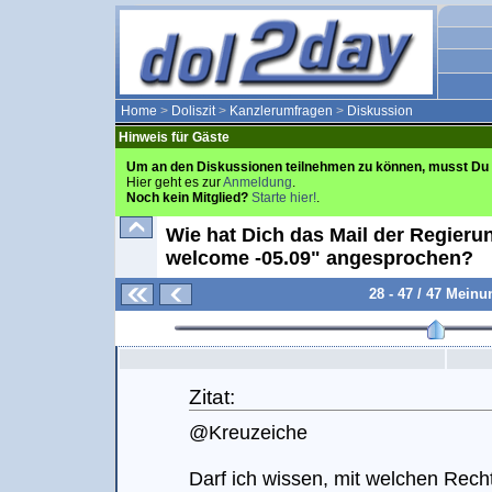
Home
>
Doliszit
>
Kanzlerumfragen
>
Diskussion
Hinweis für Gäste
Um an den Diskussionen teilnehmen zu können, musst Du 
Hier geht es zur
Anmeldung
.
Noch kein Mitglied?
Starte hier!
.
Wie hat Dich das Mail der Regier
welcome -05.09" angesprochen?
28 - 47 / 47 Mein
Zitat:
@Kreuzeiche
Darf ich wissen, mit welchen Rech