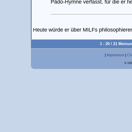
Pädo-Hymne verfasst, für die er h
Heute würde er über MILFs philosophier
1 - 20 / 21 Meinu
[
Impressum
|
Ch
© 199