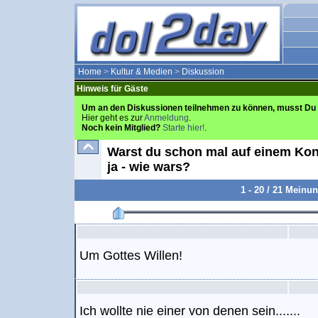
Home
>
Kultur & Medien
>
Diskussion
Hinweis für Gäste
Um an den Diskussionen teilnehmen zu können, musst Du 
Hier geht es zur
Anmeldung
.
Noch kein Mitglied?
Starte hier!
.
Warst du schon mal auf einem Konz
ja - wie wars?
1 - 20 / 21 Meinu
Um Gottes Willen!
Ich wollte nie einer von denen sein.......