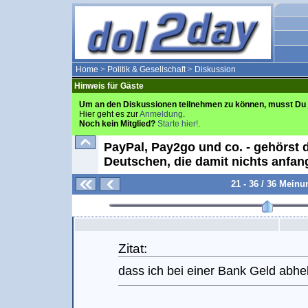
Home
>
Politik & Gesellschaft
>
Diskussion
Hinweis für Gäste
Um an den Diskussionen teilnehmen zu können, musst Du 
Hier geht es zur
Anmeldung
.
Noch kein Mitglied?
Starte hier!
.
PayPal, Pay2go und co. - gehörst 
Deutschen, die damit nichts anfa
21 - 36 / 36 Mein
Zitat:
dass ich bei einer Bank Geld abh