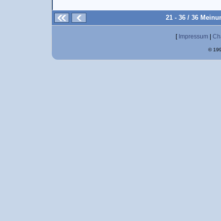
21 - 36 / 36 Mein
[
Impressum
|
Ch
© 199