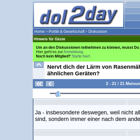
Home
>
Politik & Gesellschaft
>
Diskussion
Hinweis für Gäste
Um an den Diskussionen teilnehmen zu können, musst Du 
Hier geht es zur
Anmeldung
.
Noch kein Mitglied?
Starte hier!
.
Nervt dich der Lärm von Rasenmä
ähnlichen Geräten?
2 - 21 / 21 Meinu
Ja - insbesondere deswegen, weil nicht a
sind, sondern immer einer nach dem ande