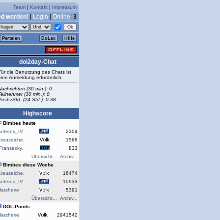
Team
|
Kontakt
|
Impressum
ed werden!
|
Login
|
Online
:
3
Parteien
DoLex
Hilfe
dol2day-Chat
Für die Benutzung des Chats ist
eine Anmeldung erforderlich.
Nachrichten (30 min.): 0
Teilnehmer (30 min.): 0
Posts/Std. (24 Std.): 0.38
Highscore
Bimbes heute
Anteros_IV
2304
reuzeiche.
1568
Fransecky.
833
Übersicht...
Archiv...
Bimbes diese Woche
reuzeiche.
16474
Anteros_IV
10933
Harzhexe
5391
Übersicht...
Archiv...
DOL-Points
Harzhexe
2941542