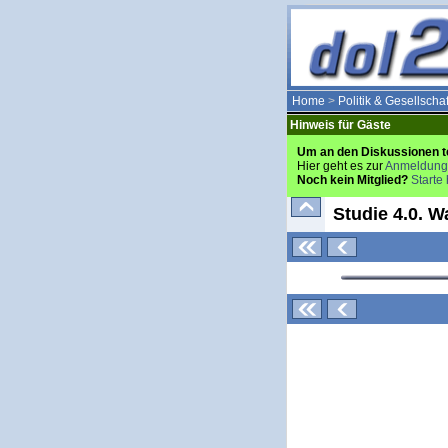
Home
>
Politik & Gesellschaf
Hinweis für Gäste
Um an den Diskussionen t
Hier geht es zur
Anmeldung
Noch kein Mitglied?
Starte 
Studie 4.0. W