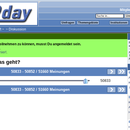
Mitgli
Umfragen
Themengebiete
Institutionen
t
>
>
Diskussion
eilnehmen zu können, musst Du angemeldet sein.
.
hier!
.
as geht?
50833 - 50852 / 51660 Meinungen
50833
K
.
50833 - 50852 / 51660 Meinungen
K