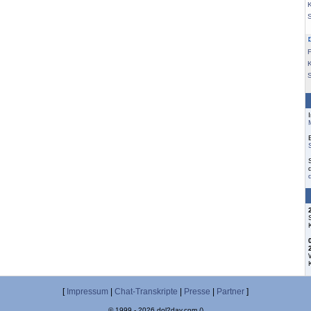
K
F
S
[
Impressum
|
Chat-Transkripte
|
Presse
|
Partner
]
© 1999 - 2026 dol2day.com ()