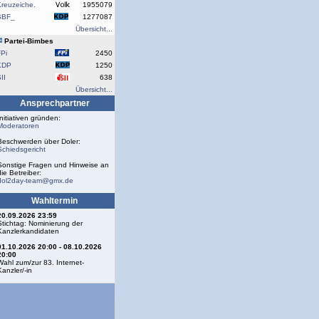
reuzeiche.
1955079
SBF_
1277087
Übersicht...
Partei-Bimbes
Pi
2450
KDP
1250
II
638
Übersicht...
Ansprechpartner
Initiativen gründen:
Moderatoren
Beschwerden über Doler:
Schiedsgericht
Sonstige Fragen und Hinweise an
die Betreiber:
dol2day-team@gmx.de
Wahltermin
20.09.2026 23:59
Stichtag: Nominierung der
Kanzlerkandidaten
01.10.2026 20:00 - 08.10.2026
20:00
Wahl zum/zur 83. Internet-
Kanzler/-in