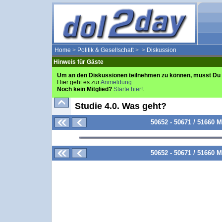
Home
>
Politik & Gesellschaft
>
>
Diskussion
Hinweis für Gäste
Um an den Diskussionen teilnehmen zu können, musst Du 
Hier geht es zur
Anmeldung
.
Noch kein Mitglied?
Starte hier!
.
Studie 4.0. Was geht?
50652 - 50671 / 51660 
50652 - 50671 / 51660 