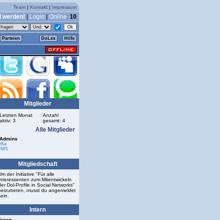
Team
|
Kontakt
|
Impressum
d werden!
|
Login
|
Online
:
10
Parteien
DoLex
Hilfe
Mitglieder
Letzten Monat
Anzahl
aktiv: 3
gesamt: 4
Alle Mitglieder
Admins
rKa
rMS
Mitgliedschaft
Um der Initiative "Für alle
Interessenten zum Mitentwickeln
der Dol-Profile in Social Networks"
beizutreten, musst du angemeldet
sein.
Intern
Foren