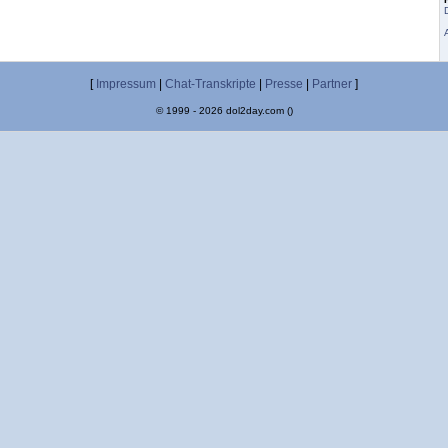
[
Impressum
|
Chat-Transkripte
|
Presse
|
Partner
]
© 1999 - 2026 dol2day.com ()