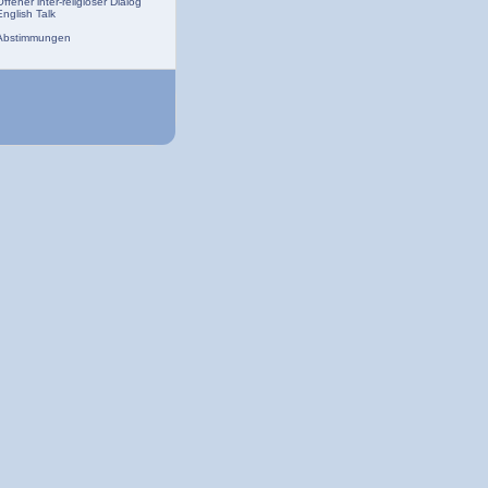
Offener inter-religiöser Dialog
English Talk
Abstimmungen