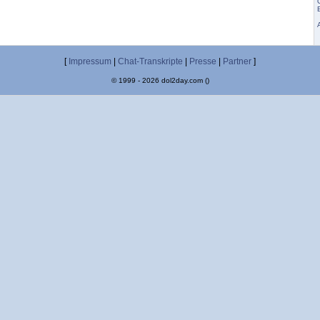
[
Impressum
|
Chat-Transkripte
|
Presse
|
Partner
]
© 1999 - 2026 dol2day.com ()