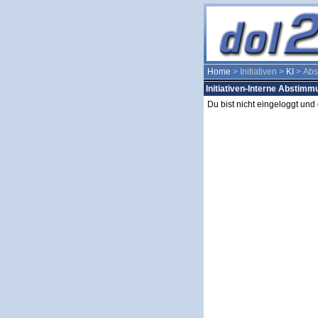
Home
> Initiativen >
KI
> Abs
Initiativen-Interne Abstim
Du bist nicht eingeloggt un