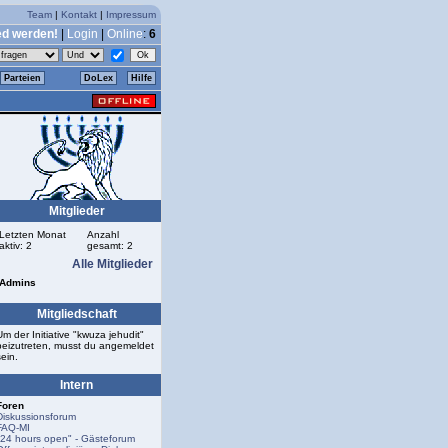
Team
|
Kontakt
|
Impressum
ed werden!
|
Login
|
Online
:
6
Parteien
DoLex
Hilfe
Mitglieder
Letzten Monat
Anzahl
aktiv: 2
gesamt: 2
Alle Mitglieder
Admins
Mitgliedschaft
Um der Initiative "kwuza jehudit"
beizutreten, musst du angemeldet
sein.
Intern
Foren
Diskussionsforum
FAQ-MI
"24 hours open" - Gästeforum