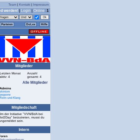
Team
|
Kontakt
|
Impressum
ed werden!
|
Login
|
Online
:
1
Parteien
DoLex
Hilfe
Mitglieder
Letzten Monat
Anzahl
aktiv: 4
gesamt: 4
Alle Mitglieder
Admins
skintom
peppone
Reim-und-Klang
Mitgliedschaft
Um der Initiative "VVN/BdA bei
Dol2Day" beizutreten, musst du
angemeldet sein.
Intern
Foren
Diskussionsforum