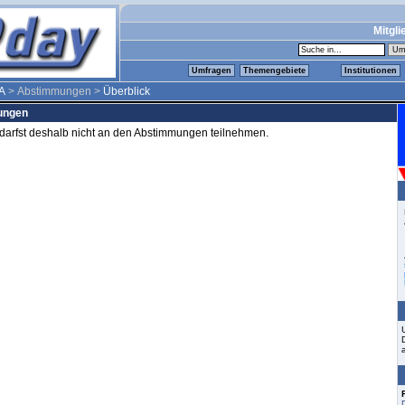
Mitgli
Umfragen
Themengebiete
Institutionen
A
> Abstimmungen >
Überblick
mungen
d darfst deshalb nicht an den Abstimmungen teilnehmen.