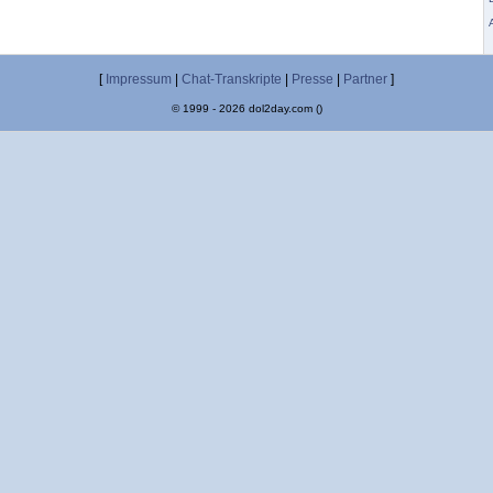
[
Impressum
|
Chat-Transkripte
|
Presse
|
Partner
]
© 1999 - 2026 dol2day.com ()