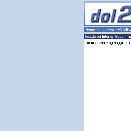
Home
> Initiativen >
VVN/Bd
Initiativen-Interne Abstim
Du bist nicht eingeloggt un