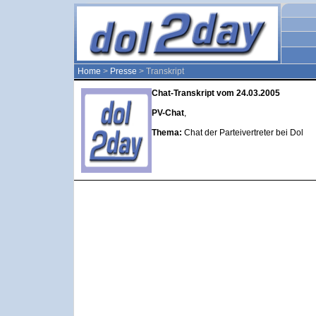
Home
>
Presse
> Transkript
Chat-Transkript vom 24.03.2005
PV-Chat
,
Thema:
Chat der Parteivertreter bei Dol