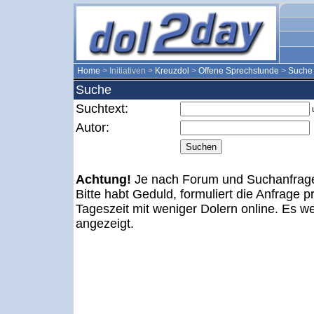
Home
> Initiativen >
Kreuzdol
>
Offene Sprechstunde
>
Suche
Suche
Suchtext:
Autor:
Achtung!
Je nach Forum und Suchanfrage
Bitte habt Geduld, formuliert die Anfrage pr
Tageszeit mit weniger Dolern online. Es w
angezeigt.