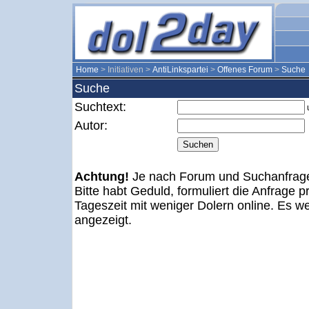
Home
> Initiativen >
AntiLinkspartei
>
Offenes Forum
>
Suche
Suche
Suchtext:
Autor:
Achtung!
Je nach Forum und Suchanfrage
Bitte habt Geduld, formuliert die Anfrage pr
Tageszeit mit weniger Dolern online. Es w
angezeigt.