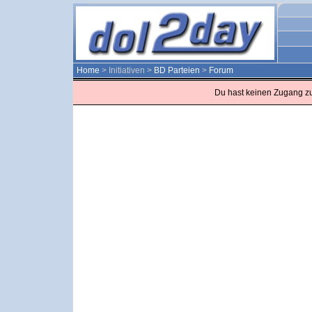
Home
> Initiativen >
BD Parteien
>
Forum
Du hast keinen Zugang z