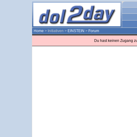
Home
> Initiativen >
EINSTEIN
>
Forum
Du hast keinen Zugang z