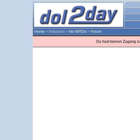
Home
> Initiativen >
No-NPDol
>
Forum
Du hast keinen Zugang z