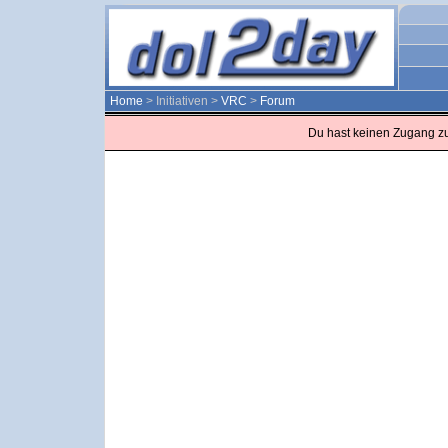
Home
> Initiativen >
VRC
>
Forum
Du hast keinen Zugang z