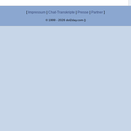
[
Impressum
|
Chat-Transkripte
|
Presse
|
Partner
]
© 1999 - 2026 dol2day.com ()