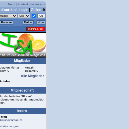
Team
|
Kontakt
|
Impressum
ed werden!
|
Login
|
Online
:
9
Parteien
DoLex
Hilfe
Mitglieder
Letzten Monat
Anzahl
aktiv: 0
gesamt: 0
Alle Mitglieder
Admins
Mitgliedschaft
Um der Initiative "RL-IsA"
beizutreten, musst du angemeldet
sein.
Intern
Foren
Diskussionsforum
Abstimmungen