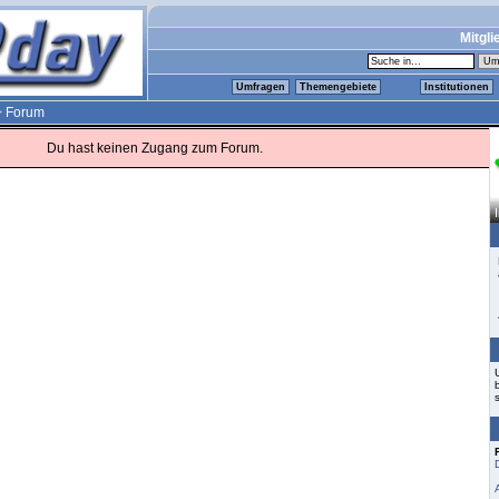
Mitgli
Umfragen
Themengebiete
Institutionen
>
Forum
Du hast keinen Zugang zum Forum.