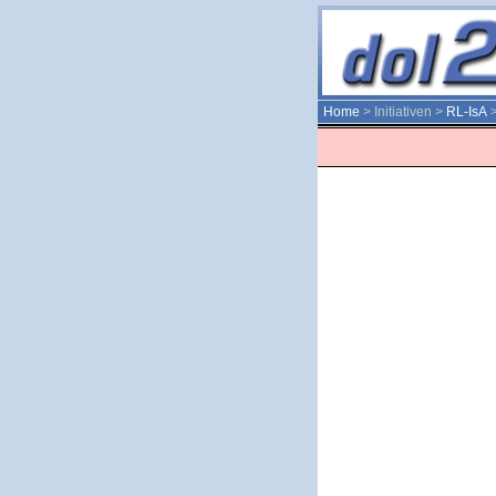
Home
> Initiativen >
RL-IsA