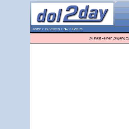
Home
> Initiativen >
r4k
>
Forum
Du hast keinen Zugang z