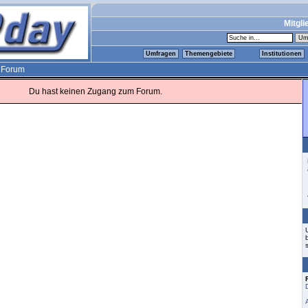
Mitgli
Umfragen
Themengebiete
Institutionen
>
Forum
Du hast keinen Zugang zum Forum.