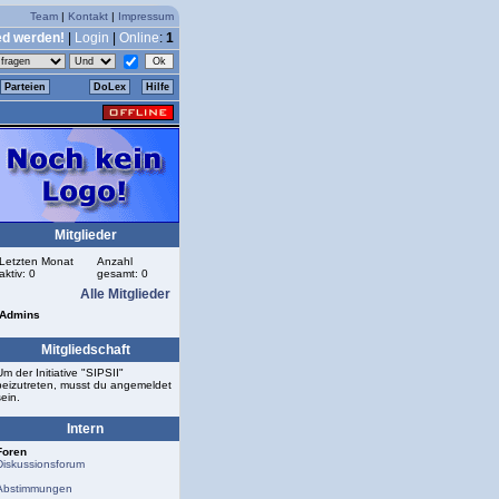
Team
|
Kontakt
|
Impressum
ed werden!
|
Login
|
Online
:
1
Parteien
DoLex
Hilfe
Mitglieder
Letzten Monat
Anzahl
aktiv: 0
gesamt: 0
Alle Mitglieder
Admins
Mitgliedschaft
Um der Initiative "SIPSII"
beizutreten, musst du angemeldet
sein.
Intern
Foren
Diskussionsforum
Abstimmungen