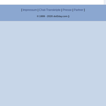
[
Impressum
|
Chat-Transkripte
|
Presse
|
Partner
]
© 1999 - 2026 dol2day.com ()