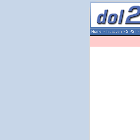
Home
> Initiativen >
SIPSII