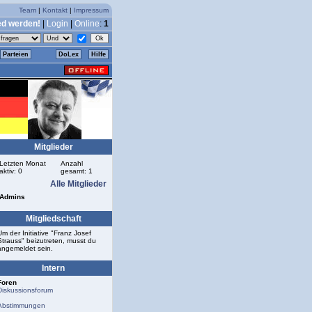
Team
|
Kontakt
|
Impressum
ed werden!
|
Login
|
Online
:
1
Parteien
DoLex
Hilfe
Mitglieder
Letzten Monat
Anzahl
aktiv: 0
gesamt: 1
Alle Mitglieder
Admins
Mitgliedschaft
Um der Initiative "Franz Josef
Strauss" beizutreten, musst du
angemeldet sein.
Intern
Foren
Diskussionsforum
Abstimmungen