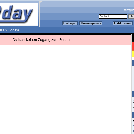
Mitgli
Umfragen
Themengebiete
Institutionen
uss
>
Forum
Du hast keinen Zugang zum Forum.