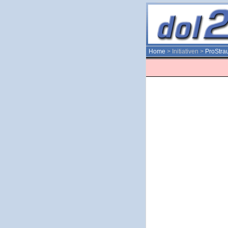
Home
> Initiativen >
ProStra