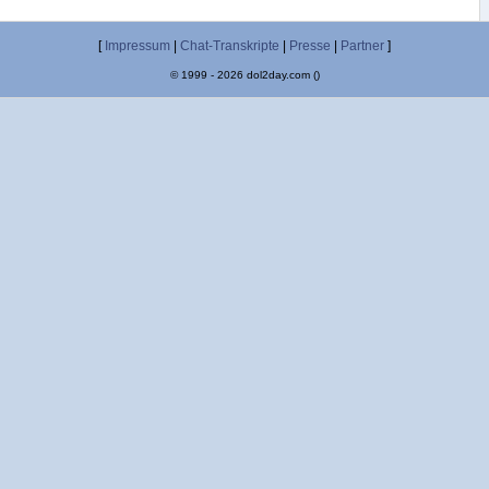
[
Impressum
|
Chat-Transkripte
|
Presse
|
Partner
]
© 1999 - 2026 dol2day.com ()